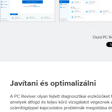
Oszd PC Re
Javítani és optimalizálni
A PC Reviver olyan fejlett diagnosztikai eszközöket 
amelyek átfogó és teljes körű vizsgálatot végeznek 
számítógéppel kapcsolatos problémák megoldása é