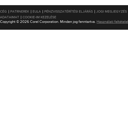
|
|
|
|
CÉG
PATRNEREK
EULA
PÉNZVISSZATÉRÍTÉSI ELJÁRÁS
JOGI MEGJEGYZÉS
|
ADATAIMAT
COOKIE-IM KEZELÉSE
Copyright © 2026 Corel Corporation. Minden jog fenntartva.
Használati feltétele