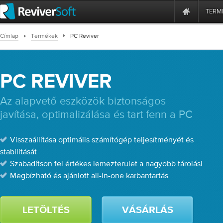
TERM
Címlap
Termékek
PC Reviver
PC REVIVER
Az alapvető eszközök biztonságos
javítása, optimalizálása és tart fenn a PC
Visszaállítása optimális számítógép teljesítményét és
stabilitását
Szabadítson fel értékes lemezterület a nagyobb tárolási
Megbízható és ajánlott all-in-one karbantartás
LETÖLTÉS
VÁSÁRLÁS