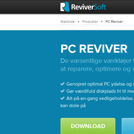
Startside
Produkter
PC Reviver
PC REVIVER
De væsentlige værktøjer ti
at reparere, optimere og
Genopret optimal PC ydelse og st
Gør værdifuld diskplads fri til 
Alt-på-en-gang vedligeholdelse
kan stole på
DOWNLOAD