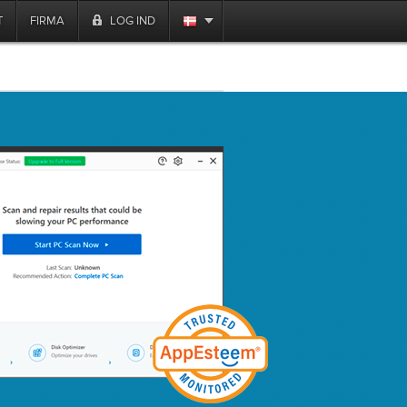
T
FIRMA
LOG IND