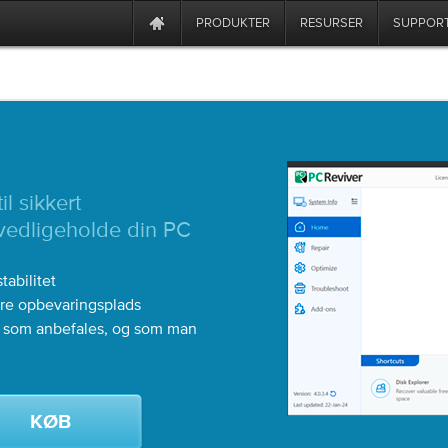
PRODUKTER
RESURSER
SUPPOR
l sikkert
 vedligeholde din PC
abilitet
mere opbevaringsplads
, som anbefales, og som man
KØB