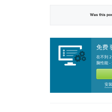
Was this pos
免费
在不到 
脑性能 -
安装 