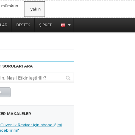
, mümkün
yakın
LAR
DESTEK
ŞIRKET
 SORULARI ARA
ZER MAKALELER
 Güvenlik Reviver için aboneliğimi
 edebilirim?