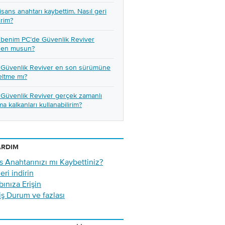
isans anahtarı kaybettim. Nasıl geri
irim?
 benim PC’de Güvenlik Reviver
den musun?
l Güvenlik Reviver en son sürümüne
eltme mı?
 Güvenlik Reviver gerçek zamanlı
a kalkanları kullanabilirim?
ARDIM
s Anahtarınızı mı Kaybettiniz?
eri indirin
ınıza Erişin
iş Durum ve fazlası