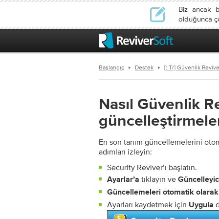
Biz ancak b
olduğunca çok
Başlangıç
Destek
[: Tr] Güvenlik Revive
Nasıl Güvenlik R
güncelleştirmeler
En son tanım güncellemelerini otom
adımları izleyin:
Security Reviver’ı başlatın.
tıklayın ve
Ayarlar’a
Güncelleyic
Güncellemeleri otomatik olarak 
Ayarları kaydetmek için
d
Uygula