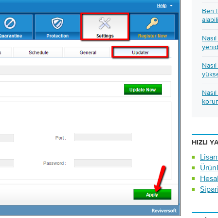
Ben l
alabil
Nasıl
yeni
Nası
yüks
Nasıl
korum
HIZLI Y
Lisan
Ürünl
Hesab
Sipar