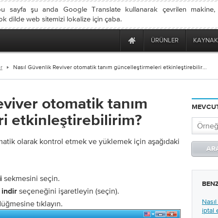
u sayfa şu anda Google Translate kullanarak çevrilen makine
 dilde web sitemizi lokalize için çaba.
ÜRÜNLER
KAYNAK
r
Nasıl Güvenlik Reviver otomatik tanım güncelleştirmeleri etkinleştirebilir...
eviver otomatik tanım
MEVCUT
i etkinleştirebilirim?
atik olarak kontrol etmek ve yüklemek için aşağıdaki
sekmesini seçin.
i
BEN
seçeneğini işaretleyin (seçin).
indir
Nasıl
üğmesine tıklayın.
iptal