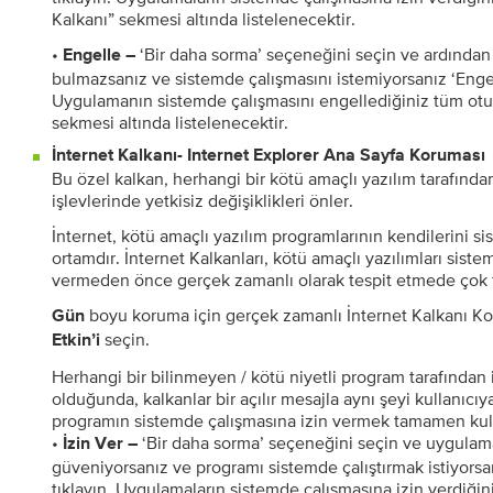
Kalkanı” sekmesi altında listelenecektir.
•
‘Bir daha sorma’ seçeneğini seçin ve ardından 
Engelle –
bulmazsanız ve sistemde çalışmasını istemiyorsanız ‘Enge
Uygulamanın sistemde çalışmasını engellediğiniz tüm ot
sekmesi altında listelenecektir.
İnternet Kalkanı- Internet Explorer Ana Sayfa Koruması
Bu özel kalkan, herhangi bir kötü amaçlı yazılım tarafında
işlevlerinde yetkisiz değişiklikleri önler.
İnternet, kötü amaçlı yazılım programlarının kendilerini s
ortamdır. İnternet Kalkanları, kötü amaçlı yazılımları siste
vermeden önce gerçek zamanlı olarak tespit etmede çok f
boyu koruma için gerçek zamanlı İnternet Kalkanı Kor
Gün
seçin.
Etkin’i
Herhangi bir bilinmeyen / kötü niyetli program tarafından iz
olduğunda, kalkanlar bir açılır mesajla aynı şeyi kullanıcıya
programın sistemde çalışmasına izin vermek tamamen kulla
•
‘Bir daha sorma’ seçeneğini seçin ve uygulam
İzin Ver –
güveniyorsanız ve programı sistemde çalıştırmak istiyorsa
tıklayın. Uygulamaların sistemde çalışmasına izin verdiğin