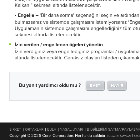
Kalkanı” sekmesi altında listelenecektir.
•
‘Bir daha sorma’ seçeneğini seçin ve ardından 
Engelle –
bulmazsanız ve sistemde çalışmasını istemiyorsanız ‘Enge
Uygulamanın sistemde çalışmasını engellediğiniz tüm otur
sekmesi altında listelenecektir.
İzin verilen / engellenen öğeleri yönetin
İzin verdiğiniz veya engellediğiniz programlar / uygulamal
altında listelenecektir. Gereksiz olayları listeden çıkarmak 
Bu yanıt yardımcı oldu mu ?
EVET
HAYIR
|
|
|
|
ŞIRKET
ORTAKLAR
EULA
YASAL UYARI
BILGILERIMI SATMA/PAYLAŞM
Copyright © 2026 Corel Corporation. Her hakkı saklıdır.
|
KULLANIM ŞARTLARI
GIZLI