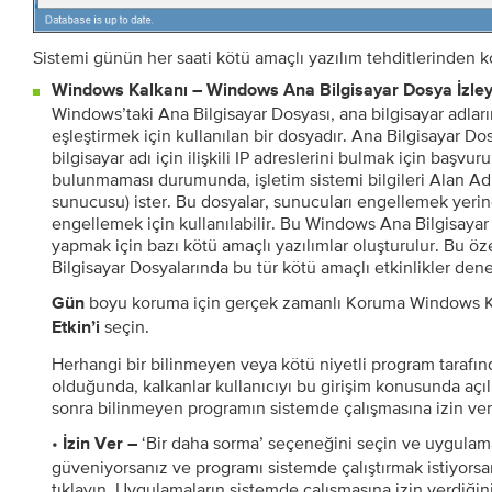
Sistemi günün her saati kötü amaçlı yazılım tehditlerinden k
Windows Kalkanı – Windows Ana Bilgisayar Dosya İzleyi
Windows’taki Ana Bilgisayar Dosyası, ana bilgisayar adları
eşleştirmek için kullanılan bir dosyadır. Ana Bilgisayar Do
bilgisayar adı için ilişkili IP adreslerini bulmak için başvuru
bulunmaması durumunda, işletim sistemi bilgileri Alan A
sunucusu) ister. Bu dosyalar, sunucuları engellemek yerine
engellemek için kullanılabilir. Bu Windows Ana Bilgisayar
yapmak için bazı kötü amaçlı yazılımlar oluşturulur. Bu 
Bilgisayar Dosyalarında bu tür kötü amaçlı etkinlikler dene
boyu koruma için gerçek zamanlı Koruma Windows Kal
Gün
seçin.
Etkin’i
Herhangi bir bilinmeyen veya kötü niyetli program tarafında
olduğunda, kalkanlar kullanıcıyı bu girişim konusunda açılı
sonra bilinmeyen programın sistemde çalışmasına izin verm
•
‘Bir daha sorma’ seçeneğini seçin ve uygulam
İzin Ver –
güveniyorsanız ve programı sistemde çalıştırmak istiyorsa
tıklayın. Uygulamaların sistemde çalışmasına izin verdiğ