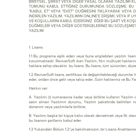
BİREYSEL, ŞİRKET VEYA DİĞER YASAL OLARAK YAZILIMI KU
TÜMÜNÜ KABUL ETTİĞİNİZ DURUMUNDA SÖZLEŞME. BU Sİ
"KABUL ET" VEYA "EVET" DÜĞMESİNİ TIKLAYARAK VEYA
İNDİRİLEN YAZILIM, YAZILIMIN ONLINE'E ERİŞİMİ, VEYA IF
VE KOŞULLARINI KABUL EDERSİNİZ. EĞER BU ŞART VE KOŞU
DÜĞMELERİ VEYA DİĞER GÖSTERGELERİNİZ BU SÖZLEŞME'
YAZILIM.
1. Lisans
1.1 Bu programa eşlik eden veya buna erişilebilen yazılım lisans 
korunmaktadır. ReviverSoft iken Yazılım, fikri mülkiyet hakları
haklara sahip olacaktır. bu lisans. Bu lisans, tüm sürümleri, düz
1.2 ReviverSoft lisans sertifikası ile değiştirilebileceği durumlar
eder, ondan önce gelir veya takip eder, Sizin haklarınız ve Bu Yazı
Hakkın var:
A. Yazılımı (i) numarasına kadar veya birlikte kullanın Yazılım iç
satın alınan Yazılımın durumu, Yazılım paketinde belirtilen nu
donanım veya yazılımlarla birlikte;
B. Yazılımı başka bir kişiye kalıcı olarak devretmek veya İlk olar
bu lisansın şartlarını kabul eder.
1.3 Yukarıdaki Bölüm 1.2'ye bakılmaksızın, bir Lisans Anahtarının