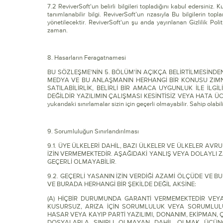
7.2 ReviverSoft'un belirli bilgileri topladığını kabul edersiniz. K
tanımlanabilir bilgi. ReviverSoft’un rızasıyla Bu bilgilerin to
yönetilecektir. ReviverSoft'un şu anda yayınlanan Gizlilik Po
zaman.
8. Hasarların Feragatnamesi
BU SÖZLEŞME'NİN 5. BÖLÜM'İN AÇIKÇA BELİRTİLMESİNDEN
MEDYA VE BU ANLAŞMANIN HERHANGİ BİR KONUSU ZIMNİ
SATILABİLİRLİK, BELİRLİ BİR AMACA UYGUNLUK İLE İLG
DEĞİLDİR YAZILIMIN ÇALIŞMASI KESİNTİSİZ VEYA HATA ÜCRETSİZ
yukarıdaki sınırlamalar sizin için geçerli olmayabilir. Sahip olabi
9. Sorumluluğun Sınırlandırılması
9.1. ÜYE ÜLKELERİ DAHİL, BAZI ÜLKELER VE ÜLKELER A
İZİN VERMEMEKTEDİR. AŞAĞIDAKİ YANLIŞ VEYA DOLAYLI 
GEÇERLİ OLMAYABİLİR.
9.2. GEÇERLİ YASANIN İZİN VERDİĞİ AZAMİ ÖLÇÜDE VE 
VE BURADA HERHANGİ BİR ŞEKİLDE DEĞİL AKSİNE:
(A) HİÇBİR DURUMUNDA GARANTİ VERMEMEKTEDİR VEYA
KUSURSUZ, ARIZA İÇİN SORUMLULUK VEYA SORUMLU
HASAR VEYA KAYIP PARTİ YAZILIMI, DONANIM, EKİPMAN,
DOSYALARLA SINIRLI OLMAYAN DAHİL OLMAK ÜÇÜN