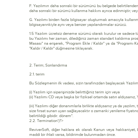
F. Yazılımın daha sonraki bir sürümünü bu belgede belirtilende
daha sonraki bir sürümü kullanma hakkını ayrıca edinmiştir; ve
G. Yazılımı birden fazla bilgisayar oluşturmak amacıyla kullanma
bilgisayarınkiyle aynı veya benzer yapılandırmalar sürücü.
1.5 Yazılım ücretsiz deneme sürümü olarak kurulur ve sadece tüm öz
bu Yazılımı her zaman, dilediğiniz zaman standart kaldırma prosed
Masası" na erişerek, "Program Ekle / Kaldır" ya da "Programı Ka
"Kaldır / Kaldır" düğmesine tıklayarak.
2. Terim; Sonlandırma
2.1. terim
Bu Sözleşmenin ilk vadesi, sizin tarafınızdan başlayacak Yazılı
(i) Yazılım için siparişinizde belirttiğiniz terim için veya
(ii) Yazılımı CD veya başka bir fiziksel ortamda satın aldıysanız
(iii) Yazılımı diğer donanımlarla birlikte aldıysanız ya da yazılım
size fırsat sunan uyarı sağlayacaktır o zamanki yenileme fiyatı
belirtildiği gibidir. dönem".
2.2. Termination')?>
ReviverSoft, diğer haklara ek olarak Kanun veya hakkaniyet, 
maddi bir ihlali varsa, bildirimde bulunmadan önce.