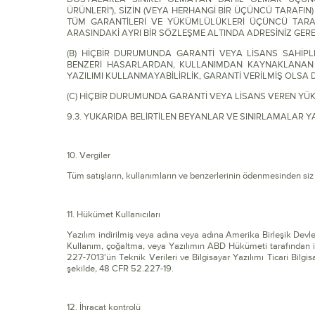
ÜRÜNLERİ"), SİZİN (VEYA HERHANGİ BİR ÜÇÜNCÜ TARAFIN
TÜM GARANTİLERİ VE YÜKÜMLÜLÜKLERİ ÜÇÜNCÜ TARAF
ARASINDAKİ AYRI BİR SÖZLEŞME ALTINDA ADRESİNİZ GER
(B) HİÇBİR DURUMUNDA GARANTİ VEYA LİSANS SAHİPL
BENZERİ HASARLARDAN, KULLANIMDAN KAYNAKLANAN K
YAZILIMI KULLANMAYABİLİRLİK, GARANTİ VERİLMİŞ OLSA 
(C) HİÇBİR DURUMUNDA GARANTİ VEYA LİSANS VEREN YÜK
9.3. YUKARIDA BELİRTİLEN BEYANLAR VE SINIRLAMALAR Y
10. Vergiler
Tüm satışların, kullanımların ve benzerlerinin ödenmesinden siz so
11. Hükümet Kullanıcıları
Yazılım indirilmiş veya adına veya adına Amerika Birleşik Devletl
Kullanım, çoğaltma, veya Yazılımın ABD Hükümeti tarafından ifşa
227-7013'ün Teknik Verileri ve Bilgisayar Yazılımı Ticari Bilgisa
şekilde, 48 CFR 52.227-19.
12. İhracat kontrolü