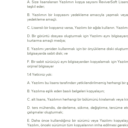
A. Size lisanslanan Yazılımın kopya sayısını ReviverSoft Lisan
teşkil eder;
B. Yazılımın bir kopyasını yedekleme amacıyla yapmak veya k
yedekleme amaçlı.
C. Lisanslı bir kopyanız varsa, Yazılımı bir ağda kullanın. Yazılım
D. Bir görüntü dosyası oluşturmak için Yazılımı aynı bilgisayarda
kurtarma amaçlı medya;
E. Yazılımı yeniden kullanmak için bir önyükleme diski oluştur
bilgisayarda sabit disk; ve
F. Bir sabit sürücüyü aynı bilgisayardan kopyalamak için Yazılım
orijinal bilgisayar
1.4 Yetkiniz yok:
A. Yazılımı bu lisans tarafından yetkilendirilmemiş herhangi bir
B. Yazılıma eşlik eden basılı belgeleri kopyalayın;
C. alt lisans, Yazılımın herhangi bir bölümünü kiralamak veya k
D. ters mühendis, de-derleme, sökme, değiştirme, tercüme et
çalışmalar oluşturmak;
E. Daha önce kullandığınız bir sürümü veya Yazılımı kopyalayı
Yazılım, önceki sürümün tüm kopyalarının imha edilmesi gerekir