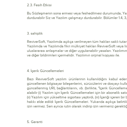
2.3. Fesih Etkisi
Bu Sözleşmenin sona ermesi veya feshedilmesi durumunda, Yazılı
durdurabilir Siz ve Yazılım çalışmayı durdurabilir. Bölümler 1.4, 3
3. sahiplik
ReviverSoft, Yazılımda açıkça verilmeyen tüm hakları saklı tutar B
Yazılımda ve Yazılımda fikri mülkiyet hakları ReviverSoft veya lis
uluslararası anlaşmalar ve diğer uygulanabilir yasaları. Yazılımı
ve diğer bildirimleri içermelidir. Yazılımın orijinal kopyası ile.
4. İçerik Güncellemeleri
Bazı ReviverSoft yazılım ürünlerinin kullanıldığını kabul e
güncellenen bilgisayar bileşenlerini, sürücülerini ve dosyayı kul
güncellenmiş URL bağlantılarını, vb. (birlikte, "İçerik Güncelle
alabilir (i) Yazılım için İçerik Güncellemeleri için bir abonelik sat
(ii) Yazılım için yükseltme sigortası yaptırdı, (iii) İçeriği içeren
hakkı elde edildi İçerik Güncellemeleri. Yukarıda açıkça belirt
izin vermez. Sen ayrıca rutin olarak indirip izin vermeniz gerek
5. Garanti