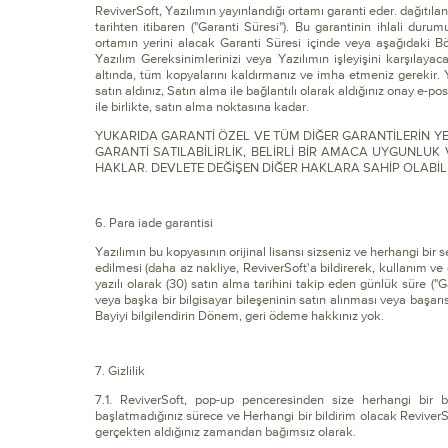
ReviverSoft, Yazılımın yayınlandığı ortamı garanti eder. dağıtılan,
tarihten itibaren ("Garanti Süresi"). Bu garantinin ihlali du
ortamın yerini alacak Garanti Süresi içinde veya aşağıdaki Bö
Yazılım Gereksinimlerinizi veya Yazılımın işleyişini karşılayac
altında, tüm kopyalarını kaldırmanız ve imha etmeniz gerekir. Ya
satın aldınız, Satın alma ile bağlantılı olarak aldığınız onay e-po
ile birlikte, satın alma noktasına kadar.
YUKARIDA GARANTİ ÖZEL VE ​​TÜM DİĞER GARANTİLERİN Y
GARANTİ SATILABİLİRLİK, BELİRLİ BİR AMACA UYGUNLUK 
HAKLAR. DEVLETE DEĞİŞEN DİĞER HAKLARA SAHİP OLABİLİ
6. Para iade garantisi
Yazılımın bu kopyasının orijinal lisansı sizseniz ve herhangi b
edilmesi (daha az nakliye, ReviverSoft'a bildirerek, kullanım ve
yazılı olarak (30) satın alma tarihini takip eden günlük süre ("G
veya başka bir bilgisayar bileşeninin satın alınması veya başa
Bayiyi bilgilendirin Dönem, geri ödeme hakkınız yok.
7. Gizlilik
7.1. ReviverSoft, pop-up penceresinden size herhangi bir bi
başlatmadığınız sürece ve Herhangi bir bildirim olacak ReviverSo
gerçekten aldığınız zamandan bağımsız olarak.