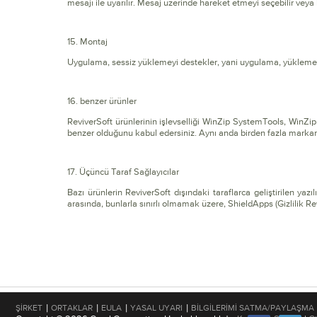
mesajı ile uyarılır. Mesaj üzerinde hareket etmeyi seçebilir veya 
15. Montaj
Uygulama, sessiz yüklemeyi destekler, yani uygulama, yükleme 
16. benzer ürünler
ReviverSoft ürünlerinin işlevselliği WinZip SystemTools, WinZi
benzer olduğunu kabul edersiniz. Aynı anda birden fazla markan
17. Üçüncü Taraf Sağlayıcılar
Bazı ürünlerin ReviverSoft dışındaki taraflarca geliştirilen ya
arasında, bunlarla sınırlı olmamak üzere, ShieldApps (Gizlilik R
|
|
|
|
ŞIRKET
ORTAKLAR
EULA
YASAL UYARI
BILGILERIMI SATMA/PAYLAŞMA