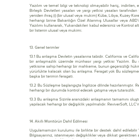
Yazılım ve temel bilgi ve teknoloji olmayabilir hariç, indirilen
Birleşik Devletleri yasaları ve yargı yetkisi yasaları tarafından
yeniden ihraç (i) (bir ulusal veya mukim) Küba, Libya, Kuzey Kor
herhangi birine Bakanlığın Özel Atanmış Ulusallar veya ABD’nin
Yazılımı kullanarak, Yukarıdakileri kabul edersiniz ve Kontrol al
bir listenin ulusal veya mukimi.
13. Genel terimler
13.1 Bu anlaşma Devletin yasalarına tabidir. California ve Calif
bir anlaşmazlık üzerinde münhasır yargı yetkisi Yazılım. Bu 
yetkisine sahip herhangi bir mahkeme, bunun geçersizliği hükmü
yürürlükte kalacak olan bu anlaşma. Feragat yok Bu sözleşmeni
başka bir terimin feragati.
13.2 Bu Sözleşme başlangıçta İngilizce dilinde hazırlanmıştır. Rev
herhangi bir durumda kontrol edecek çatışma veya tutarsızlık.
13.3 Bu anlaşma Sizinle aranızdaki anlaşmanın tamamını oluştu
yapılacak herhangi bir değişiklik yapılmalıdır. ReviverSoft, LLC'n
14. Akıllı Monitörün Dahil Edilmesi
Uygulamamızın kurulumu ile birlikte bir destek dahil edilebilir 
Bilgisayarınız, istenmeyen değişiklikler veya dikkat gerektiren al