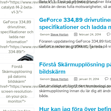
Beta V1.3. Tänk på att beta-drivrutiner ib
href="https://www.reviversoft.com/sv/blog/2014/02/amd-
stabila än deras fulla motsvarigheter, så a
catalyst-14-2-beta-
ner de nya beta-drivrutinerna från AMDs 
v1-3/">
kör AMD-grafik, inklusive personer med 
GeForce 334,89 drivrutine
på mobila eller stationära datorer. Om du ä
GeForce 334,89
uppdateringen. Radeon R9 290X är ett ny
specifikationer och ladda 
drivrutiner,
grafikkort som ser prestationsvinster frå
specifikationer och
Genom
Steve Horton
februari 24, 2014
Bara statistiken Här är detaljerna om vad
ladda ner
grafikdrivrutinen ger, […]
Föraren uppdatering GeForce 334,89 förb
information
"
GeForce raden av grafikkort. Ta reda på va
href="https://www.reviversoft.com/sv/blog/2014/02/geforce-
334-89/">
Förstå Skärmupplösning p
Förstå
bildskärm
Skärmupplösning
på datorns
Genom
Steve Horton
januari 31, 2014
bildskärm
"
Det är viktigt att förstå den terminologi so
href="https://www.reviversoft.com/sv/blog/2014/01/understandi
skärmupplösning innan du lär dig att ändr
screen-resolution-
båda.
on-your-pcs-
monitor/">
Hur kan jag föra över befint