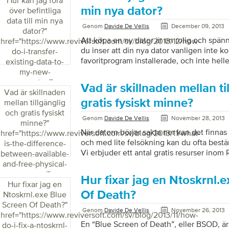
Hur kan jag föra
min nya dator?
över befintliga
data till min nya
Genom
Davide De Vellis
December 09, 2013
dator?
"
Att köpa en ny dator är en rolig och spänn
href="https://www.reviversoft.com/sv/blog/2013/12/how-
du inser att din nya dator vanligen inte 
do-i-transfer-
favoritprogram installerade, och inte hel
existing-data-to-
personuppgifter som dina dokument, musi
my-new-
är alla perfekt organiserade som på din ga
computer/">
Vad är skillnaden mellan ti
en ganska cool applikation som har gjort 
Vad är skillnaden
data över datorer lite mindre stressande 
gratis fysiskt minne?
mellan tillgänglig
enkelt) för alla. Vad är coolt är att du ock
och gratis fysiskt
Genom
Davide De Vellis
November 28, 2013
olika Windows-versioner, dvs […]
minne?
"
När datorn börjar sakta ner kan det finnas 
href="https://www.reviversoft.com/sv/blog/2013/11/what-
och med lite felsökning kan du ofta be
is-the-difference-
Vi erbjuder ett antal gratis resurser ino
between-available-
vill göra det själv och vi har också ett ant
and-free-physical-
hemsida som kommer att göra mycket för 
memory/">
Hur fixar jag en Ntoskrnl.
här felsökningsprocessen kan du berätta 
Hur fixar jag en
problemet med lite underhåll och optime
Of Death?
Ntoskrnl.exe Blue
billig uppgradering eller om det är dags att
Screen Of Death?
"
Genom
Davide De Vellis
November 26, 2013
[…]
href="https://www.reviversoft.com/sv/blog/2013/11/how-
En “Blue Screen of Death”, eller BSOD, är
do-i-fix-a-ntoskrnl-