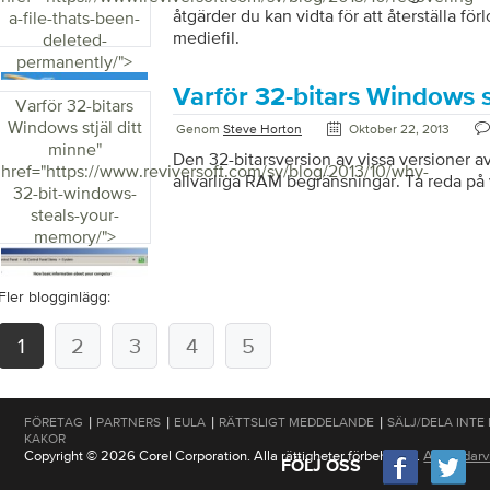
åtgärder du kan vidta för att återställa fö
a-file-thats-been-
mediefil.
deleted-
permanently/">
Varför 32-bitars Windows s
Varför 32-bitars
Windows stjäl ditt
Genom
Steve Horton
Oktober 22, 2013
minne
"
Den 32-bitarsversion av vissa versioner 
href="https://www.reviversoft.com/sv/blog/2013/10/why-
allvarliga RAM begränsningar. Ta reda på v
32-bit-windows-
steals-your-
memory/">
Fler blogginlägg:
1
2
3
4
5
|
|
|
|
FÖRETAG
PARTNERS
EULA
RÄTTSLIGT MEDDELANDE
SÄLJ/DELA INTE
KAKOR
Copyright © 2026 Corel Corporation. Alla rättigheter förbehållna.
Användarvi
FÖLJ OSS