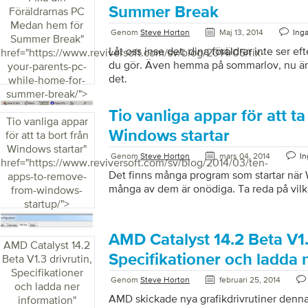
Summer Break
Föräldrarnas PC
my-pc/">
Medan hem för
Genom
Steve Horton
Maj 13, 2014
Ing
Summer Break
"
Låt oss inse det: dina föräldrar inte ser ef
href="https://www.reviversoft.com/sv/blog/2014/05/fix-
du gör. Även hemma på sommarlov, nu är de
your-parents-pc-
det.
while-home-for-
summer-break/">
Tio vanliga appar för att ta
Tio vanliga appar
Windows startar
för att ta bort från
Windows startar
"
Genom
Steve Horton
mars 04, 2014
I
href="https://www.reviversoft.com/sv/blog/2014/03/ten-
Det finns många program som startar när
apps-to-remove-
många av dem är onödiga. Ta reda på vilk
from-windows-
startup/">
AMD Catalyst 14.2 Beta V1.
AMD Catalyst 14.2
Specifikationer och ladda 
Beta V1.3 drivrutin,
Specifikationer
Genom
Steve Horton
februari 25, 2014
och ladda ner
AMD skickade nya grafikdrivrutiner denna
information
"