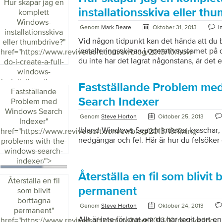
Hur skapar jag en
återställa sin dator regelbundet för att hå
installationsskiva eller th
komplett
Vanligtvis […]
Windows-
Genom
Mark Beare
Oktober 31, 2013
I
installationsskiva
Vid någon tidpunkt kan det hända att du
eller thumbdrive?
"
installeringsskivan i operativsystemet p
href="https://www.reviversoft.com/sv/blog/2013/10/how-
du inte har det lagrat någonstans, är det e
do-i-create-a-full-
installationsskiva att beställa det direkt f
windows-
tillverkare eller någon annan återförsäljare
installation-disc-or-
Fastställande Problem m
säljer operativsystem, eftersom de enkelt sk
thumbdrive/">
Fastställande
dig. Men det betyder inte att du inte kan g
Search Indexer
Problem med
ganska enkelt, allt du behöver är att ladda
Windows Search
Genom
Steve Horton
Oktober 25, 2013
är en komplett bild eller ett paket av din
Indexer
"
Ibland Windows Search Indexer kraschar, 
href="https://www.reviversoft.com/sv/blog/2013/10/fixing-
nedgångar och fel. Här är hur du felsöker
problems-with-the-
windows-search-
indexer/">
Återställa en fil som blivit
Återställa en fil
permanent
som blivit
borttagna
Genom
Steve Horton
Oktober 24, 2013
permanent
"
Allt är inte förlorat om du har tagit bort e
href="https://www.reviversoft.com/sv/blog/2013/10/recovering-