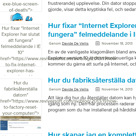
frustrerande) upplevelse. Din dator stoppa
exe-blue-screen-
gjorde, visar detta kryptiska fel, och sed
of-death/">
värdelöst eller mystiskt omstart. På en sä
det bara att hända igen och igen och du ka
Hur fixar “Internet Explorer
Lyckligtvis, när du bestämmer vilken skär
Hur fixar “Internet
begränsa och lösa problemet. NTOSKRNL.
fungera” felmeddelande i I
Explorer har slutat
saker i din dator, så det kan ta lite försök
att fungera”
Genom
Davide De Vellis
November 18, 2013
källan till […]
felmeddelande i IE
En av de vanligaste klagomålen bland anv
10
"
Explorer version 10 är dess kontinuerliga 
href="https://www.reviversoft.com/sv/blog/2013/11/how-
kommer du gärna att surfa på Internet, oc
to-fix-internet-
ett meddelande som säger “Internet Explo
explorer-has-
och måste stänga.” Om detta scenario låter
stopped-working-
Hur du fabriksåterställa d
några tips och tricks som bara kan hjälpa d
error-in-ie-10/">
Hur du
problem. Den främsta orsaken till att Inter
fabriksåterställa
Genom
Davide De Vellis
November 14, 2013
på problem är införandet av tillägg, verkty
datorn
"
Att lära dig hur du återställer datorn kan h
och spionprogram. Ibland kan dessa progra
href="https://www.reviversoft.com/sv/blog/2013/11/how-
igång som ny. Den här processen raderar b
to-factory-reset-
program som du har installerat på hårddis
your-computer/">
Windows för att återställa datorn till det ti
först öppnade rutan (och ibland ännu bätt
kommer att inkludera alla oönskade prog
kan komma med de flesta nya datorer). Vis
Hur skapar jag en komplet