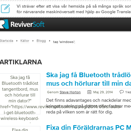
Vi strävar efter att visa vår hemsida på så många språk so
för närvarande maskinöversatt med hjälp av Google Transla
Startsida
Källor
Blogg
tag 'windows';
ARTIKLARNA
Ska jag få Bluetooth trådl
Ska jag få
mus och hörlurar till min d
Bluetooth trådlöst
tangentbord, mus
Genom
Steve Horton
Maj 29, 2014
1 k
och hörlurar till
Det finns adavantages och nackdelar med a
min dator?
"
kringutrustning på datorn eller fastnar m
href="https://www.reviversoft.com/sv/blog/2014/05/should-
reda på vilken som är rätt för dig.
i-get-bluetooth-
wireless-keyboard-
mouse-and-
Fixa din Föräldrarnas PC 
headphones-for-
Fixa din