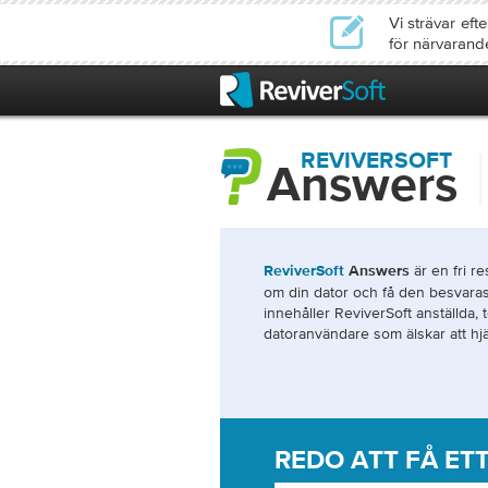
Vi strävar ef
för närvarand
REVIVERSOFT
Answers
är en fri r
ReviverSoft
Answers
om din dator och få den besvaras
innehåller ReviverSoft anställda,
datoranvändare som älskar att hjäl
REDO ATT FÅ ET