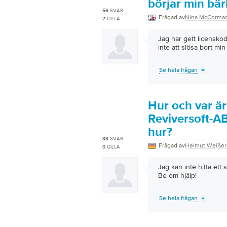
börjar min bär
56
SVAR
Frågad av
Nina McCorma
2
GILLA
Jag har gett licenskod
inte att slösa bort min t
Se hela frågan
Hur och var är
Reviversoft-A
hur?
38
SVAR
Frågad av
Helmut Weißer
0
GILLA
Jag kan inte hitta ett 
Be om hjälp!
Se hela frågan