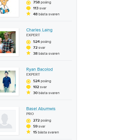
poäng
758
svar
113
bästa svaren
48
Charles Laing
EXPERT
poäng
524
svar
72
bästa svaren
38
Ryan Bacolod
EXPERT
poäng
524
svar
102
bästa svaren
30
Basel Abumwis
PRO
poäng
272
svar
59
bästa svaren
15