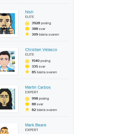
Nish
ELITE
poäng
3928
svar
388
bästa svaren
309
Christian Velasco
ELITE
poäng
1540
svar
335
bästa svaren
85
Martin Carbos
EXPERT
poäng
998
svar
88
bästa svaren
82
Mark Beare
EXPERT