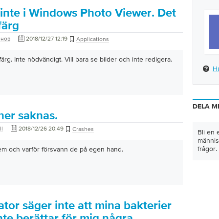
inte i Windows Photo Viewer. Det
färg
енов
2018/12/27 12:19
Applications
rg. Inte nödvändigt. Vill bara se bilder och inte redigera.
H
DELA M
ner saknas.
l
2018/12/26 20:49
Crashes
Bli en 
männis
frågor.
dem och varför försvann de på egen hand.
tor säger inte att mina bakterier
inte berättar för mig några