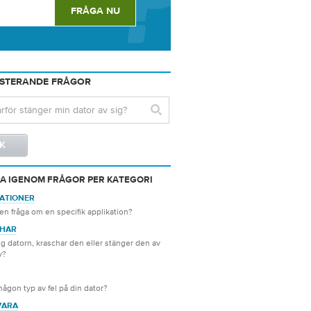
ISTERANDE FRÅGOR
A IGENOM FRÅGOR PER KATEGORI
KATIONER
en fråga om en specifik applikation?
HAR
ig datorn, kraschar den eller stänger den av
v?
någon typ av fel på din dator?
VARA