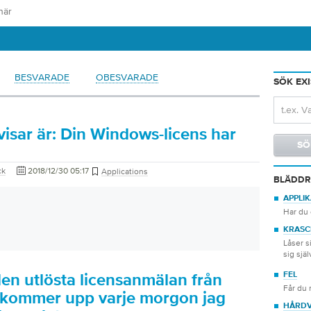
BESVARADE
OBESVARADE
SÖK EX
visar är: Din Windows-licens har
ck
2018/12/30 05:17
Applications
BLÄDDR
APPLI
Har du 
KRASC
Låser s
sig själ
FEL
en utlösta licensanmälan från
Får du 
 kommer upp varje morgon jag
HÅRD