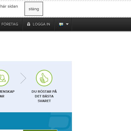
 här sidan
stäng
FÖRETAG
LOGGA IN
MENSKAP
DU RÖSTAR PÅ
AR
DET BÄSTA
SVARET