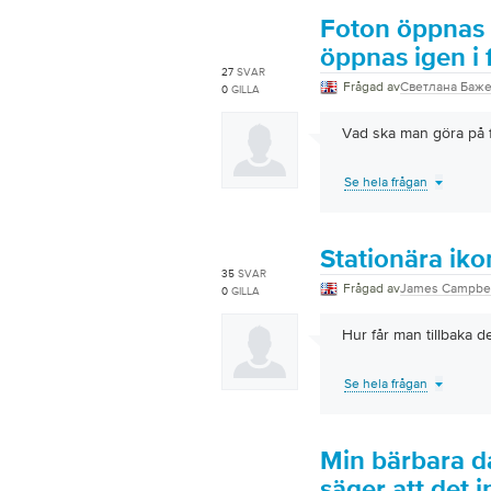
Foton öppnas 
öppnas igen i 
27
SVAR
Frågad av
Светлана Баж
0
GILLA
Vad ska man göra på fä
Se hela frågan
Stationära iko
35
SVAR
Frågad av
James Campbel
0
GILLA
Hur får man tillbaka 
Se hela frågan
Min bärbara da
säger att det 