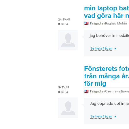
min laptop bat
vad göra här n
24
SVAR
Frågad av
Raghav Mohin
0
GILLA
jag behöver immedaite
Se hela frågan
Fönsterets fot
från många år.
för mig
19
SVAR
Frågad av
Светлана Баж
0
GILLA
Jag öppnade det inna
Se hela frågan