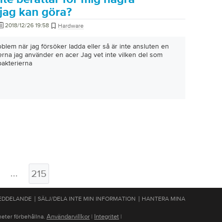
 jag kan göra?
2018/12/26 19:58
Hardware
oblem när jag försöker ladda eller så är inte ansluten en
ierna jag använder en acer Jag vet inte vilken del som
bakterierna
...
215
|
|
MEDDELANDE
SÄLJ/DELA INTE MIN INFORMATION
HANTERA MINA
Användarvillkor
Integritet
heter förbehållna.
|
|