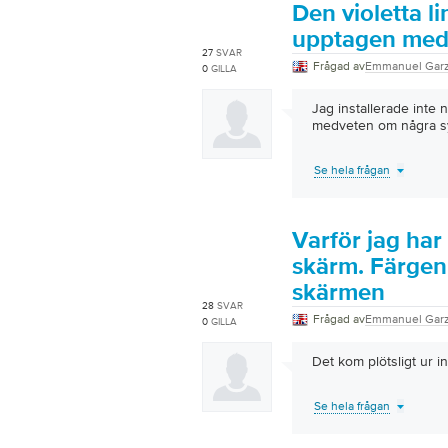
Den violetta l
upptagen med 
27
SVAR
Frågad av
Emmanuel Gar
0
GILLA
Jag installerade inte
medveten om några s
Se hela frågan
Varför jag har
skärm. Färgen 
skärmen
28
SVAR
Frågad av
Emmanuel Gar
0
GILLA
Det kom plötsligt ur i
Se hela frågan