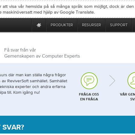
ter att visa vår hemsida på så många språk som möjligt, dock är den
e maskinöversatt med hjälp av Google Translate.
PRODUKTER
RESURSER
SUPPORT
Få svar från vår
Gemenskapen av Computer Experts
esurs där man kan ställa några frågor
 av ReviverSoft samhället. Samhället
 tekniska experter och andra erfarna
pa till. Kom igång nu!
FRÅGA OSS
VÅR GE
EN FRÅGA
SV
T SVAR?