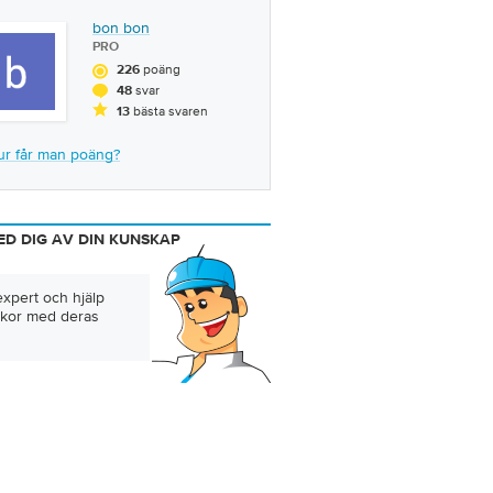
bon bon
PRO
poäng
226
svar
48
bästa svaren
13
ur får man poäng?
ED DIG AV DIN KUNSKAP
expert och hjälp
kor med deras