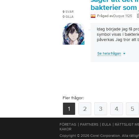
bakterier som
9
SVAR
Frågad av
Duque 1125
0
GILLA
Idag började jag få pr
symbol visas i bakter
påverkas Jag tror att 
Se hela frågan
Fler frågor:
1
2
3
4
5
|
|
|
FÖRETAG
PARTNERS
EULA
RÄTTSLIGT 
KAKOR
Copyright © 2026 Corel Corporation. Alla rättig