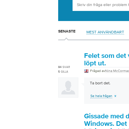
SENASTE
MEST ANVÄNDBART
Felet som det 
löpt ut.
94
SVAR
Frågad av
Nina McCorma
5
GILLA
Ta bort det.
Se hela frågan
Gissade med d
Windows. Det