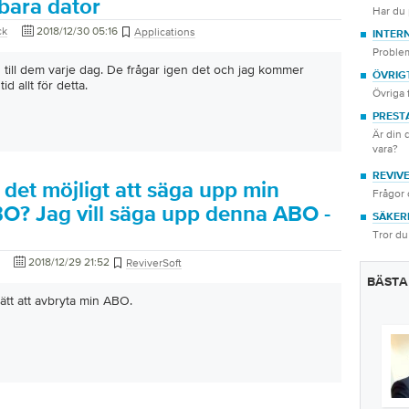
bara dator
Har du
ck
2018/12/30 05:16
Applications
INTER
Proble
 till dem varje dag. De frågar igen det och jag kommer
ÖVRIG
id allt för detta.
Övriga 
PREST
Är din 
vara?
REVIV
 det möjligt att säga upp min
Frågor 
BO? Jag vill säga upp denna ABO -
SÄKER
Tror du
2018/12/29 21:52
ReviverSoft
BÄSTA
sätt att avbryta min ABO.