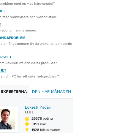
 problem med en viss hårdvarudel?
NET
m med webbläsare och webbplatser
T
frågor om andra ämnen.
ANDAPROBLEM
dator långsammare än du tycker att den borde
ERSOFT
om ReviverSoft och deras produkter.
HET
 att din PC har ett säkerhetsproblem?
DEN HÄR MÅNADEN
 EXPERTERNA
Lokesh Yadav
ELITE
poäng
26378
svar
3118
bästa svaren
1928