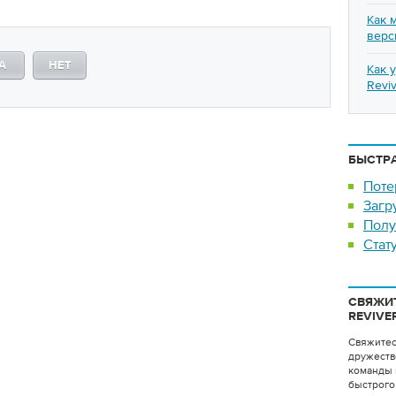
Как 
верс
А
НЕТ
Как 
Revi
БЫСТР
Поте
Загр
Полу
Стат
СВЯЖИ
REVIVE
Свяжитес
дружеств
команды 
быстрого