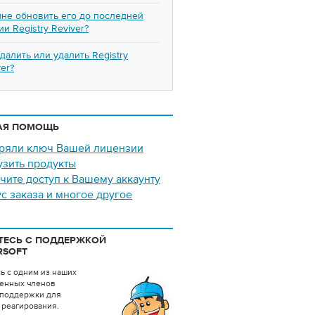
мне обновить его до последней
ии Registry Reviver?
удалить или удалить Registry
ver?
АЯ ПОМОЩЬ
ряли ключ Вашей лицензии
узить продукты
чите доступ к Вашему аккаунту
ус заказа и многое другое
ТЕСЬ С ПОДДЕРЖКОЙ
RSOFT
ь с одним из наших
енных членов
поддержки для
 реагирования.