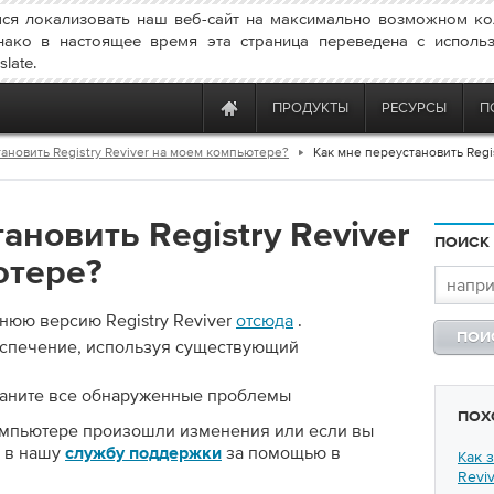
ся локализовать наш веб-сайт на максимально возможном ко
нако в настоящее время эта страница переведена с исполь
late.
ПРОДУКТЫ
РЕСУРСЫ
П
ановить Registry Reviver на моем компьютере?
Как мне переустановить Regi
ановить Registry Reviver
ПОИСК
ютере?
днюю версию Registry Reviver
отсюда
.
спечение, используя существующий
траните все обнаруженные проблемы
ПОХ
мпьютере произошли изменения или если вы
ь в нашу
за помощью в
службу поддержки
Как 
Revi