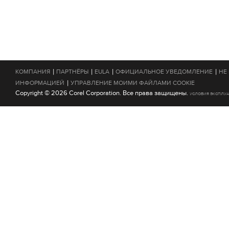
|
|
|
|
КОМПАНИЯ
ПАРТНЁРЫ
EULA
ОФИЦИАЛЬНОЕ УВЕДОМЛЕНИЕ
НЕ
|
ИНФОРМАЦИЕЙ
УПРАВЛЕНИЕ МОИМИ ФАЙЛАМИ COOKIE
Copyright © 2026 Corel Corporation. Все права защищены.
УСЛОВИЯ ЭКСПЛУ