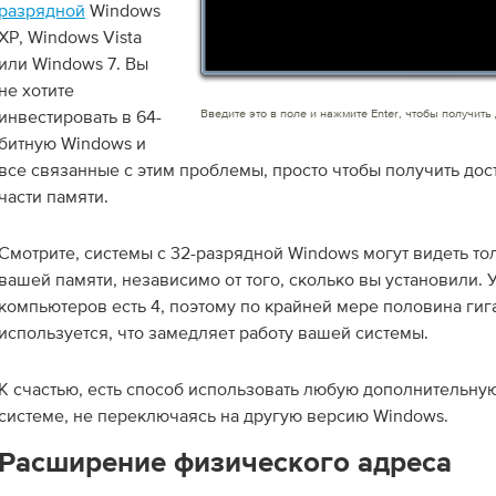
разрядной
Windows
XP, Windows Vista
или Windows 7. Вы
не хотите
инвестировать в 64-
Введите это в поле и нажмите Enter, чтобы получить
битную Windows и
все связанные с этим проблемы, просто чтобы получить дос
части памяти.
Смотрите, системы с 32-разрядной Windows могут видеть тол
вашей памяти, независимо от того, сколько вы установили.
компьютеров есть 4, поэтому по крайней мере половина гиг
используется, что замедляет работу вашей системы.
К счастью, есть способ использовать любую дополнительну
системе, не переключаясь на другую версию Windows.
Расширение физического адреса