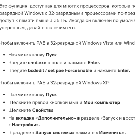
Это функция, доступная для многих процессоров, которые п
разрядной Windows с 32-разрядными процессорами по-пре
доступ к памяти выше 3-35 ГБ. Иногда он включен по умолча
уверенным, давайте включим его.
Чтобы включить PAE в 32-разрядной Windows Vista или Wind
Нажмите кнопку
Пуск
Введите
в поле и нажмите
cmd.exe
Enter.
Введите
и нажмите
bcdedit / set pae ForceEnable
Enter.
Чтобы включить PAE в 32-разрядной Windows XP:
Нажмите кнопку
Пуск
Щелкните правой кнопкой мыши
Мой компьютер
Щелкните
Свойства
На
разделе «Запуск и восс
вкладке «Дополнительно» в
«
Настройки».
В разделе «
нажмите «
.
Запуск системы»
Изменить»