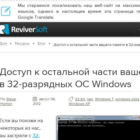
Мы стараемся локализовать наш веб-сайт на максим
языков, однако в настоящее время эта страница п
Google Translate.
Дом
Ресурсы
Блог
Доступ к остальной части вашего памяти в 32-
Доступ к остальной части ваш
в 32-разрядных ОС Windows
По
Steve
август 06,
32-bit
,
ram
,
Windows 7
,
windows vista
,
Horton
2012
Windows XP
Если вы похожи на
некоторых из нас,
вы застряли с
32-