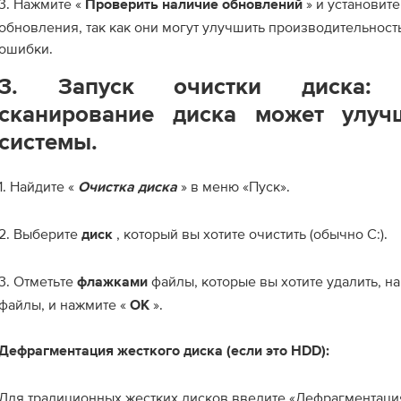
3. Нажмите «
» и установит
Проверить наличие обновлений
обновления, так как они могут улучшить производительност
ошибки.
3. Запуск очистки диска: р
сканирование диска может улуч
системы.
1. Найдите «
» в меню «Пуск».
Очистка диска
2. Выберите
, который вы хотите очистить (обычно C:).
диск
3. Отметьте
файлы, которые вы хотите удалить, 
флажками
файлы, и нажмите «
».
ОК
Дефрагментация жесткого диска (если это HDD):
Для традиционных жестких дисков введите «Дефрагментация