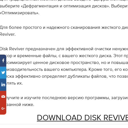
выберите «Дефрагментация и оптимизация дисков». Выбери
«Оптимизировать».
Для более простого и надежного сканирования жесткого диск
Reviver.
Disk Reviver предназначен для эффективной очистки ненуж
мусор и временные файлы, с вашего жесткого диска. Этот п
максимизирует ценное дисковое пространство, но и повыш
производительность вашего компьютера. Кроме того, его к
поиска эффективно определяет дубликаты файлов, что позв
удалять их.
Получите и изучите последнюю версию программы, загрузив
указанной ниже.
DOWNLOAD DISK REVIV