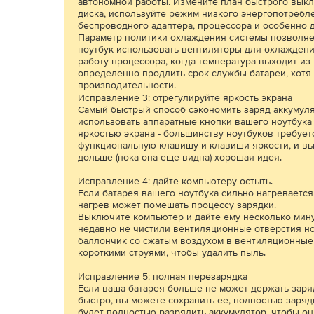
автономной работы. Измените план быстрого вык
диска, используйте режим низкого энергопотребл
беспроводного адаптера, процессора и особенно 
Параметр политики охлаждения системы позволяет
ноутбук использовать вентиляторы для охлаждени
работу процессора, когда температура выходит из
определенно продлить срок службы батареи, хотя 
производительности.
Исправление 3: отрегулируйте яркость экрана
Самый быстрый способ сэкономить заряд аккумулят
использовать аппаратные кнопки вашего ноутбука
яркостью экрана - большинству ноутбуков требует
функциональную клавишу и клавиши яркости, и в
дольше (пока она еще видна) хорошая идея.
Исправление 4: дайте компьютеру остыть.
Если батарея вашего ноутбука сильно нагреваетс
нагрев может помешать процессу зарядки.
Выключите компьютер и дайте ему несколько мину
недавно не чистили вентиляционные отверстия но
баллончик со сжатым воздухом в вентиляционные 
короткими струями, чтобы удалить пыль.
Исправление 5: полная перезарядка
Если ваша батарея больше не может держать заря
быстро, вы можете сохранить ее, полностью заря
будет полностью разрядить аккумулятор, чтобы он 