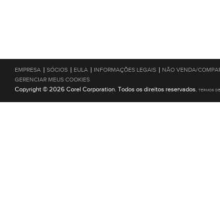
|
|
|
|
EMPRESA
SÓCIOS
EULA
INFORMAÇÕES LEGAIS
NÃO VENDA/COMPAR
GERENCIAR MEUS COOKIES
Copyright © 2026 Corel Corporation. Todos os direitos reservados.
TERMOS D