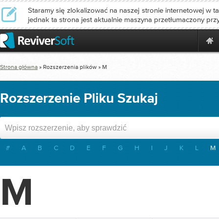
Staramy się zlokalizować na naszej stronie internetowej w ta
jednak ta strona jest aktualnie maszyna przetłumaczony prz
Strona główna
» Rozszerzenia plików » M
Rozszerzenie Pliku Szukaj
#
A
B
C
D
E
F
G
H
I
J
K
L
M
M