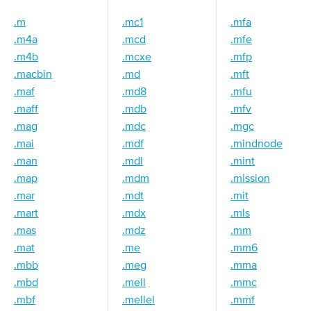
.m
.mc1
.mfa
.m4a
.mcd
.mfe
.m4b
.mcxe
.mfp
.macbin
.md
.mft
.maf
.md8
.mfu
.maff
.mdb
.mfv
.mag
.mdc
.mgc
.mai
.mdf
.mindnode
.man
.mdl
.mint
.map
.mdm
.mission
.mar
.mdt
.mit
.mart
.mdx
.mls
.mas
.mdz
.mm
.mat
.me
.mm6
.mbb
.meg
.mma
.mbd
.mell
.mmc
.mbf
.mellel
.mmf