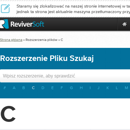
Staramy się zlokalizować na naszej stronie internetowej w ta
jednak ta strona jest aktualnie maszyna przetłumaczony prz
Strona główna
» Rozszerzenia plików » C
Rozszerzenie Pliku Szukaj
#
A
B
C
D
E
F
G
H
I
J
K
L
M
C