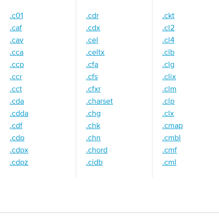
.c01
.cdr
.ckt
.caf
.cdx
.cl2
.cav
.cel
.cl4
.cca
.celtx
.clb
.ccp
.cfa
.clg
.ccr
.cfs
.clix
.cct
.cfxr
.clm
.cda
.charset
.clp
.cdda
.chg
.clx
.cdf
.chk
.cmap
.cdp
.chn
.cmbl
.cdpx
.chord
.cmf
.cdpz
.cidb
.cml