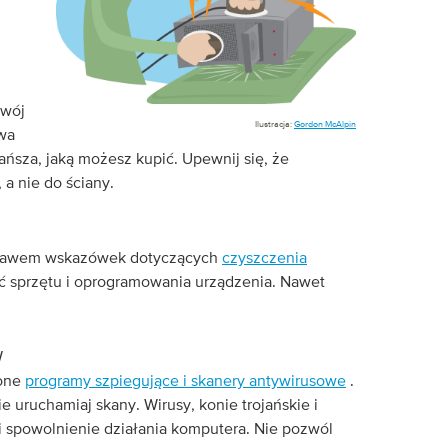
Twój
Ilustracja:
Gordon McAlpin
twa
jtańsza, jaką możesz kupić. Upewnij się, że
 a nie do ściany.
stawem wskazówek dotyczących
czyszczenia
ć sprzętu i oprogramowania urządzenia. Nawet
W
ione
programy szpiegujące i skanery antywirusowe
.
e uruchamiaj skany. Wirusy, konie trojańskie i
i spowolnienie działania komputera. Nie pozwól