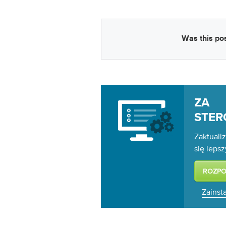
Was this pos
ZA 
STE
Zaktualiz
się leps
Zainsta