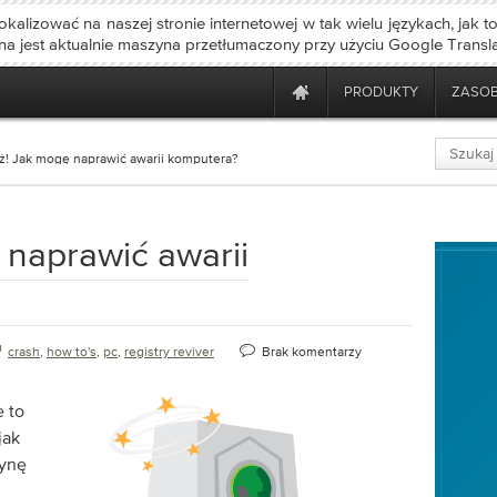
okalizować na naszej stronie internetowej w tak wielu językach, jak t
ona jest aktualnie maszyna przetłumaczony przy użyciu Google Transla
PRODUKTY
ZASO
! Jak mogę naprawić awarii komputera?
naprawić awarii
crash
,
how to's
,
pc
,
registry reviver
Brak komentarzy
 to
jak
zynę