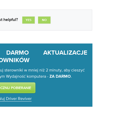
t helpful?
YES
NO
DARMO AKTUALIZACJE
ROWNIKÓW
uj sterowniki w mniej niż 2 minuty, aby cieszyć
zym Wydajność komputera -
.
ZA DARMO
luj Driver Reviver