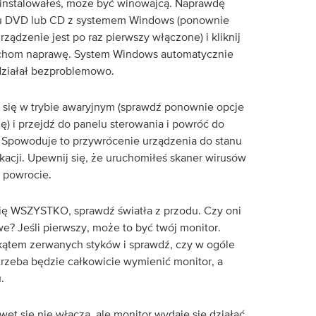
 zainstalowałeś, może być winowajcą. Naprawdę
ku DVD lub CD z systemem Windows (ponownie
ządzenie jest po raz pierwszy włączone) i kliknij
uchom naprawę. System Windows automatycznie
działał bezproblemowo.
m się w trybie awaryjnym (sprawdź ponownie opcje
ę) i przejdź do panelu sterowania i powróć do
 Spowoduje to przywrócenie urządzenia do stanu
ikacji. Upewnij się, że uruchomiłeś skaner wirusów
 powrocie.
się WSZYSTKO, sprawdź światła z przodu. Czy oni
e? Jeśli pierwszy, może to być twój monitor.
kątem zerwanych styków i sprawdź, czy w ogóle
 trzeba będzie całkowicie wymienić monitor, a
.
et się nie włączą, ale monitor wydaje się działać,