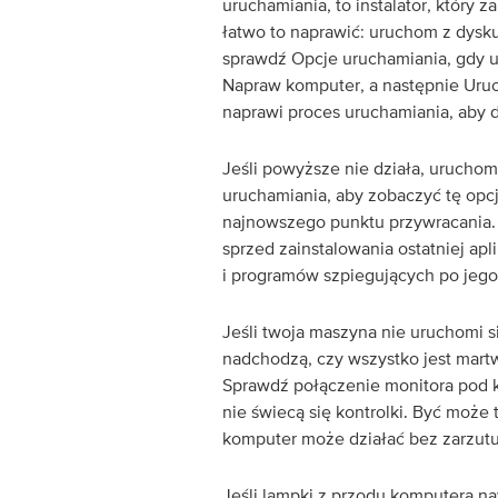
uruchamiania, to instalator, który
łatwo to naprawić: uruchom z dys
sprawdź Opcje uruchamiania, gdy ur
Napraw komputer, a następnie Ur
naprawi proces uruchamiania, aby 
Jeśli powyższe nie działa, urucho
uruchamiania, aby zobaczyć tę opcj
najnowszego punktu przywracania.
sprzed zainstalowania ostatniej apl
i programów szpiegujących po jego
Jeśli twoja maszyna nie uruchomi 
nadchodzą, czy wszystko jest martw
Sprawdź połączenie monitora pod 
nie świecą się kontrolki. Być może
komputer może działać bez zarzutu
Jeśli lampki z przodu komputera naw