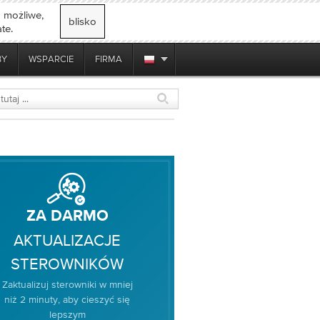
o możliwe,
blisko
te.
BY
WSPARCIE
FIRMA
ZA DARMO
AKTUALIZACJE
STEROWNIKÓW
Zaktualizuj sterowniki w mniej
niż 2 minuty, aby cieszyć się
lepszym