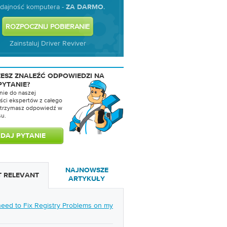
dajność komputera -
.
ZA DARMO
Zainstaluj Driver Reviver
ŻESZ ZNALEŹĆ ODPOWIEDZI NA
PYTANIE?
nie do naszej
ści ekspertów z całego
 otrzymasz odpowiedź w
su.
NAJNOWSZE
 RELEVANT
ARTYKUŁY
need to Fix Registry Problems on my