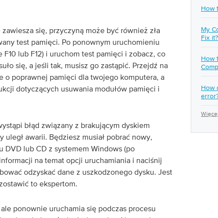
How t
My Co
ie zawiesza się, przyczyną może być również zła
Fix it?
any test pamięci. Po ponownym uruchomieniu
F10 lub F12) i uruchom test pamięci i zobacz, co
How t
ło się, a jeśli tak, musisz go zastąpić. Przejdź na
Comp
je o poprawnej pamięci dla twojego komputera, a
How d
rukcji dotyczących usuwania modułów pamięci i
error
Więcej
 wystąpi błąd związany z brakującym dyskiem
y uległ awarii. Będziesz musiał pobrać nowy,
sku DVD lub CD z systemem Windows (po
formacji na temat opcji uruchamiania i naciśnij
róbować odzyskać dane z uszkodzonego dysku. Jest
 zostawić to ekspertom.
, ale ponownie uruchamia się podczas procesu