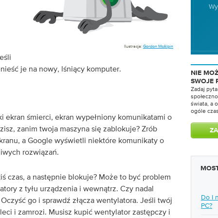
Wy
Ilustracja:
Gordon McAlpin
eśli
enieść je na nowy, lśniący komputer.
NIE MO
SWOJE 
Zadaj pyta
społeczno
świata, a
ogóle cza
ki ekran śmierci, ekran wypełniony komunikatami o
dzisz, zanim twoja maszyna się zablokuje? Zrób
kranu, a Google wyświetli niektóre komunikaty o
liwych rozwiązań.
MOST
iś czas, a następnie blokuje? Może to być problem
tory z tyłu urządzenia i wewnątrz. Czy nadal
Do I 
Oczyść go i sprawdź złącza wentylatora. Jeśli twój
PC?
leci i zamrozi. Musisz kupić wentylator zastępczy i