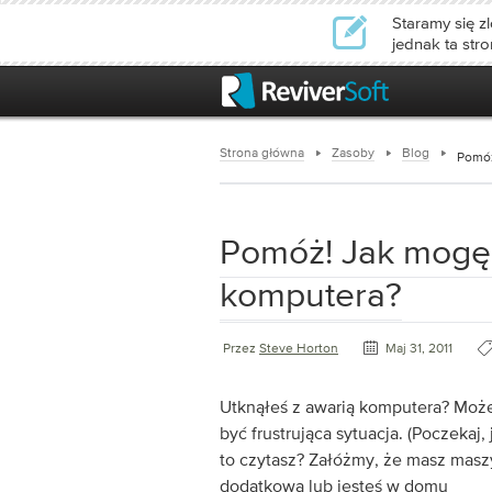
Staramy się zl
jednak ta str
Strona główna
Zasoby
Blog
Pomóż
Pomóż! Jak mogę 
komputera?
Przez
Steve Horton
Maj 31, 2011
Utknąłeś z awarią komputera? Może
być frustrująca sytuacja. (Poczekaj, 
to czytasz? Załóżmy, że masz mas
dodatkową lub jesteś w domu