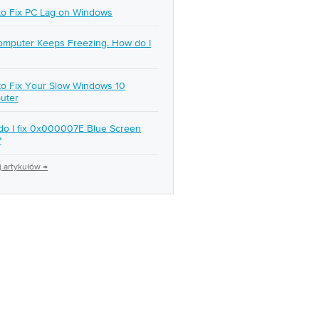
o Fix PC Lag on Windows
mputer Keeps Freezing. How do I
o Fix Your Slow Windows 10
uter
o I fix 0x000007E Blue Screen
?
 artykułów →