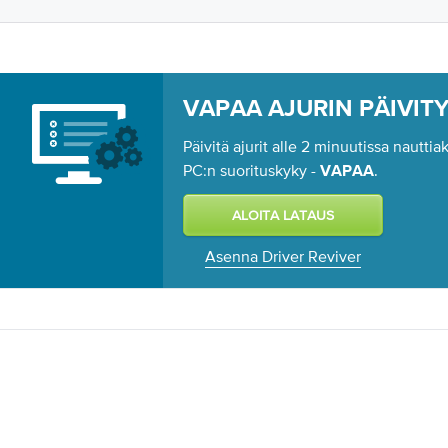
VAPAA AJURIN PÄIVIT
Päivitä ajurit alle 2 minuutissa nautt
PC:n suorituskyky -
.
VAPAA
Asenna Driver Reviver