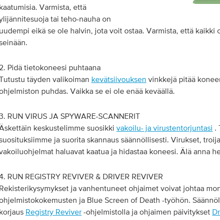
kaatumisia. Varmista, että
ylijännitesuoja tai teho-nauha on
uudempi eikä se ole halvin, jota voit ostaa. Varmista, että kaikki 
seinään.
2. Pidä tietokoneesi puhtaana
Tutustu täyden valikoiman
kevätsiivouksen
vinkkejä pitää koneen
ohjelmiston puhdas. Vaikka se ei ole enää keväällä.
3. RUN VIRUS JA SPYWARE-SCANNERIT
Äskettäin keskustelimme suosikki
vakoilu- ja virustentorjuntasi
. 
suosituksiimme ja suorita skannaus säännöllisesti. Virukset, troija
vakoiluohjelmat haluavat kaatua ja hidastaa koneesi. Älä anna he
4. RUN REGISTRY REVIVER & DRIVER REVIVER
Rekisterikysymykset ja vanhentuneet ohjaimet voivat johtaa mo
ohjelmistokokemusten ja Blue Screen of Death -työhön. Säännöl
korjaus
Registry Reviver
-ohjelmistolla ja ohjaimen päivitykset
Dr