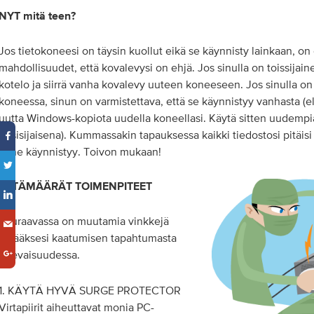
NYT mitä teen?
Jos tietokoneesi on täysin kuollut eikä se käynnisty lainkaan, o
mahdollisuudet, että kovalevysi on ehjä. Jos sinulla on toissijain
kotelo ja siirrä vanha kovalevy uuteen koneeseen. Jos sinulla o
koneessa, sinun on varmistettava, että se käynnistyy vanhasta (ell
uutta Windows-kopiota uudella koneellasi. Käytä sitten uudempi
ensisijaisena). Kummassakin tapauksessa kaikki tiedostosi pitäisi o
kone käynnistyy. Toivon mukaan!
ESTÄMÄÄRÄT TOIMENPITEET
Seuraavassa on muutamia vinkkejä
estääksesi kaatumisen tapahtumasta
tulevaisuudessa.
1. KÄYTÄ HYVÄ SURGE PROTECTOR
Virtapiirit aiheuttavat monia PC-