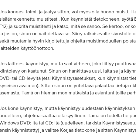
Jos koneesi toimii ja jäätyy sitten, voi myös olla huono muisti. 
sisäänrakennettu muistitesti. Kun käynnistät tietokoneen, syötä 
F12) ja suorita muistitesti ja katso, mitä se sanoo. Se kertoo, o
ja jos on, sinun on vaihdettava se. Siirry ratkaisevalle sivustolle 
sekä muutamia hyvin kirjoitettuja ohjeita muistimoduulien poist
laitteiden käyttöönottoon.
Jos laitteesi käynnistyy, mutta saat virheen, joka liittyy puuttuva
kiintolevy on kaatunut. Sinun on hankittava uusi, laita se ja käy
DVD- tai CD-levyltä (etsi Käynnistysasetukset, kun käynnistät ti
kyseisen avaimen). Sitten sinun on yritettävä palauttaa tietoja r
asemasta. Tämä on hieman monimutkaista ja asiantuntijoille parh
Jos kone käynnistyy, mutta käynnistyy uudestaan ​​käynnistyksen
uudelleen, ohjelma saattaa olla syyllinen. Tämä on todella helppo
Windows DVD: ltä tai CD: ltä (uudelleen, tarkista Käynnistysasetu
ensin käynnistetty) ja valitse Korjaa tietokone ja sitten Käynnis