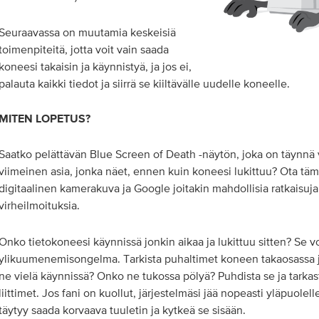
Seuraavassa on muutamia keskeisiä
toimenpiteitä, jotta voit vain saada
koneesi takaisin ja käynnistyä, ja jos ei,
palauta kaikki tiedot ja siirrä se kiiltävälle uudelle koneelle.
MITEN LOPETUS?
Saatko pelättävän Blue Screen of Death -näytön, joka on täynnä 
viimeinen asia, jonka näet, ennen kuin koneesi lukittuu? Ota tä
digitaalinen kamerakuva ja Google joitakin mahdollisia ratkaisuj
virheilmoituksia.
Onko tietokoneesi käynnissä jonkin aikaa ja lukittuu sitten? Se vo
ylikuumenemisongelma. Tarkista puhaltimet koneen takaosassa j
ne vielä käynnissä? Onko ne tukossa pölyä? Puhdista se ja tarka
liittimet. Jos fani on kuollut, järjestelmäsi jää nopeasti yläpuolell
täytyy saada korvaava tuuletin ja kytkeä se sisään.