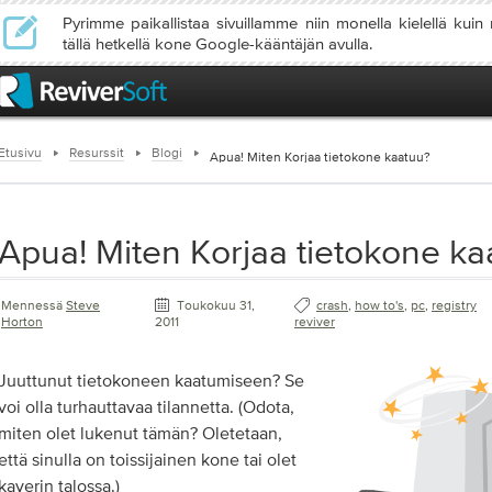
Pyrimme paikallistaa sivuillamme niin monella kielellä kuin
tällä hetkellä kone Google-kääntäjän avulla.
Etusivu
Resurssit
Blogi
Apua! Miten Korjaa tietokone kaatuu?
Apua! Miten Korjaa tietokone ka
Mennessä
Steve
Toukokuu 31,
crash
,
how to's
,
pc
,
registry
Horton
2011
reviver
Juuttunut tietokoneen kaatumiseen? Se
voi olla turhauttavaa tilannetta. (Odota,
miten olet lukenut tämän? Oletetaan,
että sinulla on toissijainen kone tai olet
kaverin talossa.)