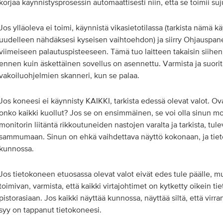
korjaa käynnistysprosessin automaattisesti niin, että se toimii suj
Jos ylläoleva ei toimi, käynnistä vikasietotilassa (tarkista nämä 
uudelleen nähdäksesi kyseisen vaihtoehdon) ja siirry Ohjauspanee
viimeiseen palautuspisteeseen. Tämä tuo laitteen takaisin siihen t
ennen kuin äskettäinen sovellus on asennettu. Varmista ja suorita
vakoiluohjelmien skanneri, kun se palaa.
Jos koneesi ei käynnisty KAIKKI, tarkista edessä olevat valot. Ova
onko kaikki kuollut? Jos se on ensimmäinen, se voi olla sinun mon
monitorin liitäntä rikkoutuneiden nastojen varalta ja tarkista, tul
sammumaan. Sinun on ehkä vaihdettava näyttö kokonaan, ja tiet
kunnossa.
Jos tietokoneen etuosassa olevat valot eivät edes tule päälle, m
toimivan, varmista, että kaikki virtajohtimet on kytketty oikein t
pistorasiaan. Jos kaikki näyttää kunnossa, näyttää siltä, ​​että vir
syy on tappanut tietokoneesi.