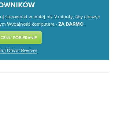
ROWNIKÓW
uj sterowniki w mniej niż 2 minuty, aby cieszyć
zym Wydajność komputera -
.
ZA DARMO
luj Driver Reviver