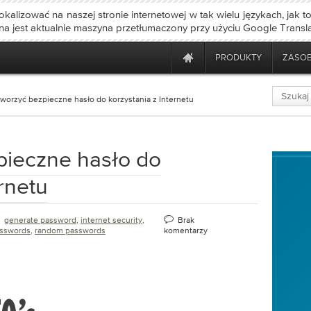
okalizować na naszej stronie internetowej w tak wielu językach, jak t
ona jest aktualnie maszyna przetłumaczony przy użyciu Google Transla
PRODUKTY
ZASO
tworzyć bezpieczne hasło do korzystania z Internetu
pieczne hasło do
ernetu
generate password
,
internet security
,
Brak
sswords
,
random passwords
komentarzy