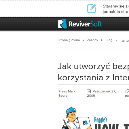
Staramy się zl
jednak ta str
Strona główna
Zasoby
Blog
Jak u
Jak utworzyć bez
korzystania z Int
Przez
Mark
Październik 27,
Beare
2009
pa