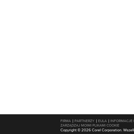
|
|
|
FIRMA
PARTNERZY
EULA
INFORMACJE
ZARZĄDZAJ MOIMI PLIKAMI COOKIE
Copyright © 2026 Corel Corporation. Wszel