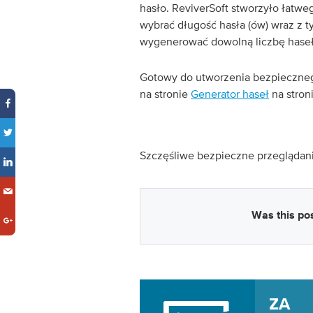
hasło. ReviverSoft stworzyło łatw
wybrać długość hasła (ów) wraz z ty
wygenerować dowolną liczbę haseł
Gotowy do utworzenia bezpieczneg
na stronie
Generator haseł
na stron
Szczęśliwe bezpieczne przeglądani
Was this pos
ZA 