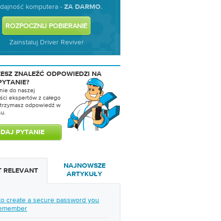
dajność komputera -
.
ZA DARMO
Zainstaluj Driver Reviver
ŻESZ ZNALEŹĆ ODPOWIEDZI NA
PYTANIE?
nie do naszej
ści ekspertów z całego
 otrzymasz odpowiedź w
su.
NAJNOWSZE
 RELEVANT
ARTYKUŁY
o create a secure password you
remember