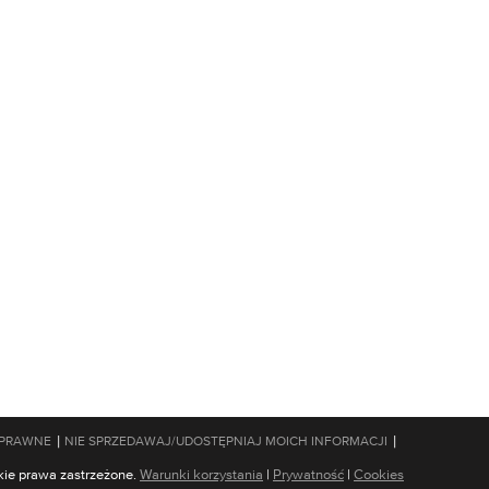
|
|
 PRAWNE
NIE SPRZEDAWAJ/UDOSTĘPNIAJ MOICH INFORMACJI
kie prawa zastrzeżone.
Warunki korzystania
|
Prywatność
|
Cookies