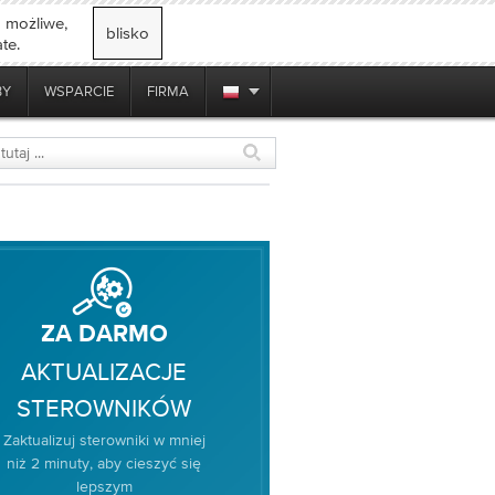
o możliwe,
blisko
te.
BY
WSPARCIE
FIRMA
ZA DARMO
AKTUALIZACJE
STEROWNIKÓW
Zaktualizuj sterowniki w mniej
niż 2 minuty, aby cieszyć się
lepszym