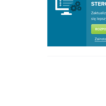
STE
Zaktualiz
się leps
Zainsta