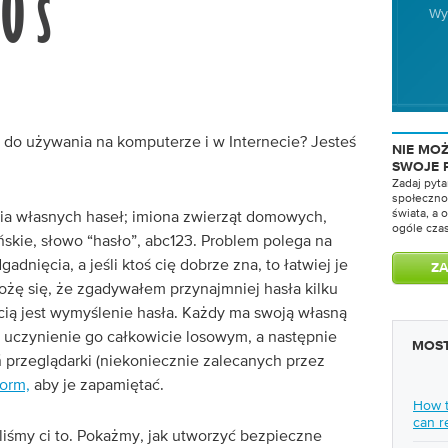
Wy
do używania na komputerze i w Internecie? Jesteś
NIE MO
SWOJE 
Zadaj pyta
społeczno
świata, a
a własnych haseł; imiona zwierząt domowych,
ogóle cza
skie, słowo “hasło”, abc123. Problem polega na
adnięcia, a jeśli ktoś cię dobrze zna, to łatwiej je
ożę się, że zgadywałem przynajmniej hasła kilku
cią jest wymyślenie hasła. Każdy ma swoją własną
uczynienie go całkowicie losowym, a następnie
MOST
ń przeglądarki (niekoniecznie zalecanych przez
orm,
aby je zapamiętać.
How t
can 
liśmy ci to. Pokażmy, jak utworzyć bezpieczne