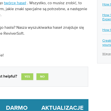
ego
twórcę haseł
. Wszystko, co musisz zrobić, to
How t
m, jakie znaki specjalne są potrzebne, a następnie
.
How S
Exper
o hasła? Nasza wyszukiwarka haseł znajduje się
How t
ie ReviverSoft.
Creat
yours
Więcej
e!
t helpful?
YES
NO
DARMO AKTUALIZACJE