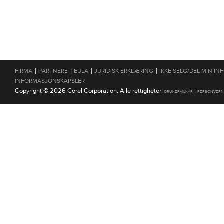
|
|
|
|
FIRMA
PARTNERE
EULA
JURIDISK ERKLÆRING
IKKE SELG/DEL MIN I
INFORMASJONSKAPSLER
Copyright © 2026 Corel Corporation. Alle rettigheter.
|
BRUKERVILKÅR
PERSONVERN