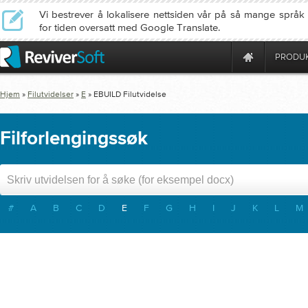
Vi bestrever å lokalisere nettsiden vår på så mange språ
for tiden oversatt med Google Translate.
PRODU
Hjem
»
Filutvidelser
»
E
»
EBUILD
Filutvidelse
Filforlengingssøk
#
A
B
C
D
E
F
G
H
I
J
K
L
M