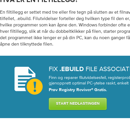
HVA ER EN FILTILLEGG?
En filtillegg er settet med tre eller fire tegn på slutten av et filna
tilfellet, .ebuild. Filutvidelser forteller deg hvilken type fil den 
hvilke programmer som kan åpne den. Windows forbinder ofte et
hver filtillegg, slik at når du dobbeltklikker på filen, starter pr
det programmet ikke lenger er på din PC, kan du noen ganger få 
åpne den tilknyttede filen.
FIX
FILE ASSOCIA
.EBUILD
Finn og reparer filutvidelsesfeil, registerp
gjenopprett optimal PC-ytelse raskt, enkelt 
Prøv Registry Reviver® Gratis.
START NEDLASTINGEN