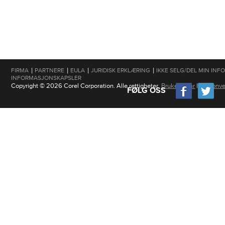
|
|
|
|
FIRMA
PARTNERE
EULA
JURIDISK ERKLÆRING
IKKE SELG/DEL MIN IN
INFORMASJONSKAPSLER
Copyright © 2026 Corel Corporation. Alle rettigheter.
Brukervilkår
|
Personve
FØLG OSS