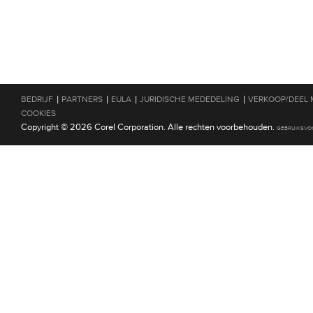
|
|
|
|
BEDRIJF
PARTNERS
EULA
JURIDISCHE MEDEDELING
VERKOOP/DEEL 
COOKIES
Copyright © 2026 Corel Corporation. Alle rechten voorbehouden.
GEBRUIKSV