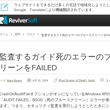
ウェブサイトをできるだけ多くの言語で地域化しようとし
Google Translateにより機械翻訳されています。
ホーム
資料
ブログ
監査するガイド死のエラーのブルースクリーンをFAI
監査するガイド死のエラーの
リーンをFAILED
Blue Screen of Death
,
bsod
バイ
Mark Beare
4月 15, 2014
コ
CrashOnAuditFailオプションがオンになっているWindows 
「AUDIT FAILED」BSOD（死のブルースクリーン）エラー
ます。つまり、セキュリティ監査を実行しようとしたときにシ