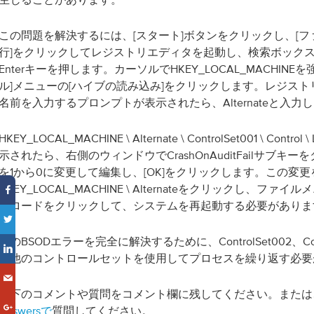
この問題を解決するには、[スタート]ボタンをクリックし、[
行]をクリックしてレジストリエディタを起動し、検索ボックスにr
Enterキーを押します。カーソルでHKEY_LOCAL_MACHINE
ル]メニューの[ハイブの読み込み]をクリックします。レジス
名前を入力するプロンプトが表示されたら、Alternateと入力
HKEY_LOCAL_MACHINE \ Alternate \ ControlSet001 \ Con
示されたら、右側のウィンドウでCrashOnAuditFailサブキ
を1から0に変更して編集し、[OK]をクリックします。この変
HKEY_LOCAL_MACHINE \ Alternateをクリックし、フ
ンロードをクリックして、システムを再起動する必要がありま
このBSODエラーを完全に解決するために、ControlSet002、Con
の他のコントロールセットを使用してプロセスを繰り返す必要
以下のコメントや質問をコメント欄に残してください。また
Answersで
質問してください。