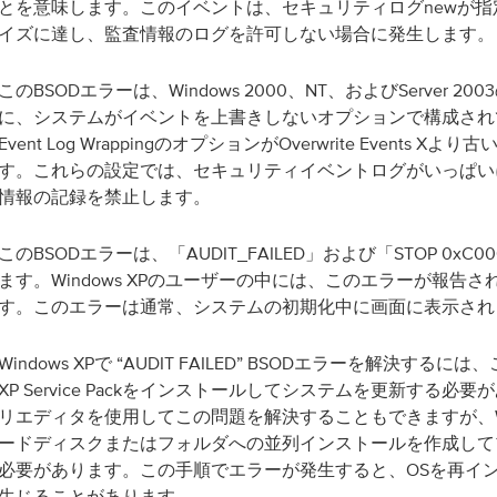
とを意味します。このイベントは、セキュリティログnewが
イズに達し、監査情報のログを許可しない場合に発生します。
このBSODエラーは、Windows 2000、NT、およびServer 2
に、システムがイベントを上書きしないオプションで構成され
Event Log WrappingのオプションがOverwrite Events 
す。これらの設定では、セキュリティイベントログがいっぱい
情報の記録を禁止します。
このBSODエラーは、「AUDIT_FAILED」および「STOP 0xC0
ます。Windows XPのユーザーの中には、このエラーが報告
す。このエラーは通常、システムの初期化中に画面に表示され
Windows XPで “AUDIT FAILED” BSODエラーを解決する
XP Service Packをインストールしてシステムを更新する必
リエディタを使用してこの問題を解決することもできますが、Win
ードディスクまたはフォルダへの並列インストールを作成して
必要があります。この手順でエラーが発生すると、OSを再イ
生じることがあります。