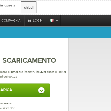
via questa
chiudi
COMPAGNIA
LOGIN
SCARICAMENTO
icare e installare Registry Reviver clicca il link di
d qui sotto::
ARICA
versione:
e: 4.23.3.10