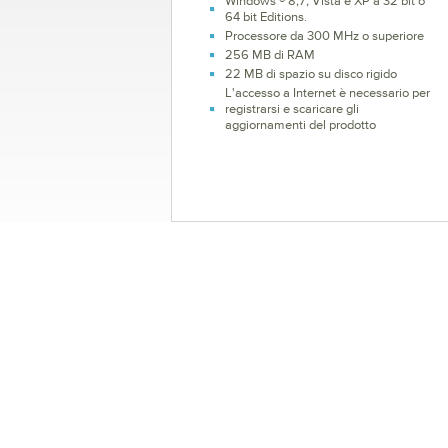
Windows ® 8,7, Vista e XP a 32 bit o
64 bit Editions.
Processore da 300 MHz o superiore
256 MB di RAM
22 MB di spazio su disco rigido
L'accesso a Internet è necessario per
registrarsi e scaricare gli
aggiornamenti del prodotto