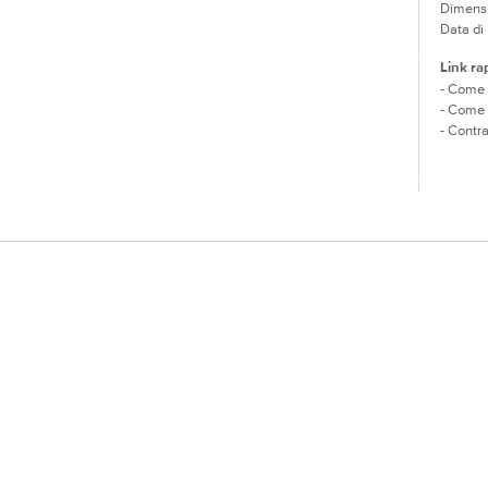
Dimensio
Data di 
Link rap
-
Come i
-
Come d
-
Contrat