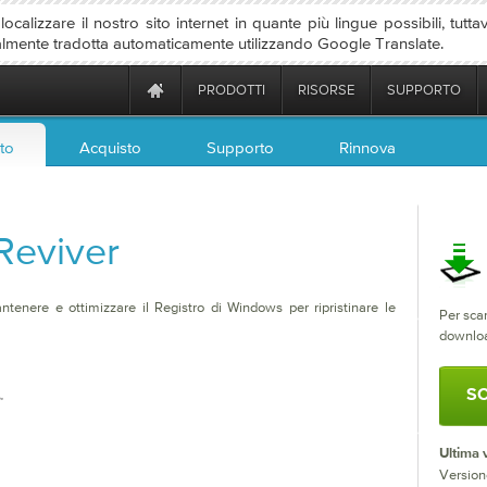
ocalizzare il nostro sito internet in quante più lingue possibili, tutta
almente tradotta automaticamente utilizzando Google Translate.
PRODOTTI
RISORSE
SUPPORTO
to
Acquisto
Supporto
Rinnova
Reviver
ntenere e ottimizzare il Registro di Windows per ripristinare le
Per scar
downloa
SC
Ultima 
Version