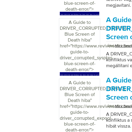
blue-screen-of-
megjavítani.
death-error/">
A Guide
A Guide to
DRIVER
DRIVER_CORRUPTED_SYSPTES
Blue Screen of
Screen 
Death hiba
"
href="https://www.reviversoft.com
Által
Mark Bear
guide-to-
A DRIVER_C
driver_corrupted_sysptes-
konfliktus v
blue-screen-of-
megállítani 
death-error/">
A Guide
A Guide to
DRIVER
DRIVER_CORRUPTED_EXPOOL
Blue Screen of
Screen 
Death hiba
"
href="https://www.reviversoft.com
Által
Mark Bear
guide-to-
A DRIVER_C
driver_corrupted_expool-
konfliktus a
blue-screen-of-
hibát vissza.
death-error/">