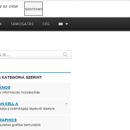
z az oldal
szorosan
K
TÁMOGATÁS
CÉG
 KATEGÓRIA SZERINT
ÁNOS
s információs hozzászólás
N KELL A
zálja a számítógép lépésről lépésre
RAPHICS
szletes grafikai bemutatók