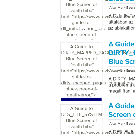
Blue Screen of
Által
Mark Bear
Death hiba
"
A DLL_INITI
href="https://www.reviversoft.com
általában az
guide-to-
az ablakállom
dll_initialization_failed-
távoli hozzáf
blue-screen-of-
Eredetileg a
death-error/">
A Guide
alkalmazás ö
A Guide to
hibákról, és
DIRTY
DIRTY_MAPPED_PAGES_CONGES
hogy megjele
Blue Screen of
Blue Sc
inicializálá
Death hiba
"
folyamatot, 
href="https://www.reviversoft.com
Által
Mark Bear
Vezérlőpulto
guide-to-
A DIRTY_MA
Vezérlőpultró
dirty_mapped_pages_congestion-
a probléma a
blue-screen-of-
megállítani 
death-error/">
A Guide
A Guide to
Screen 
DFS_FILE_SYSTEM
Blue Screen of
Által
Mark Bear
Death hiba
"
A DFS_FILE_
href="https://www.reviversoft.com