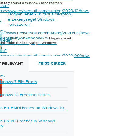
s
élszeméteket a Windows rendszerben
rben
"
tps://www.reviversoft.com/hu/blog/2020/10/how-
Hogyan lehet kijavítani a mikrofon
érzékenységét Windows
-
rendszeren
"
/">
tps://www.reviversoft.com/hu/blog/2020/09/how-
c-sensitivity-on-windows/">
Hogyan lehet
ységét
i a mikrofon érzékenységét Windows
s
n
ren
"
tps://www.reviversoft.com/hu/blog/2020/09/how-
-
FRISS CIKKEK
 RELEVANT
y-
/">
indows 7 File Errors
indows 10 Freezing Issues
o Fix HMDI issues on Windows 10
o Fix PC Freezes in Windows
ly