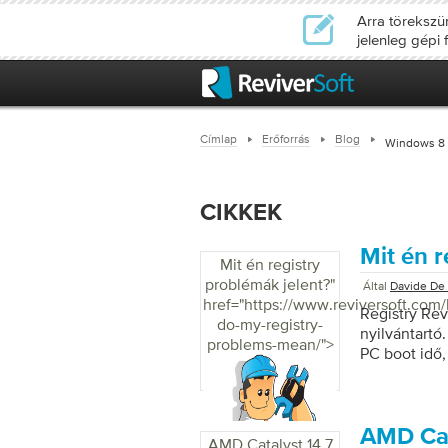
Arra törekszü
jelenleg gépi 
Címlap
Erőforrás
Blog
Windows 8
CIKKEK
Mit én r
Mit én registry
problémák jelent?
"
Által
Davide De 
href="https://www.reviversoft.com
Registry Re
do-my-registry-
nyilvántartó
problems-mean/">
PC boot idő,
a rendszer st
keresését és
telepítési m
adatbázisban
AMD Cat
AMD Catalyst 14.7