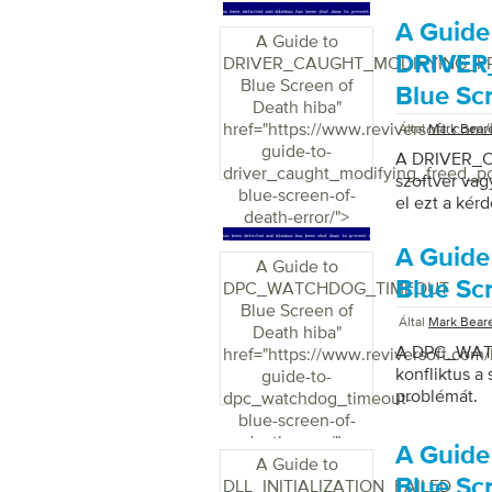
A Guide
A Guide to
DRIVE
DRIVER_CAUGHT_MODIFYING_F
Blue Screen of
Blue Sc
Death hiba
"
href="https://www.reviversoft.com
Által
Mark Bear
guide-to-
A DRIVER_
driver_caught_modifying_freed_po
szoftver vagy
blue-screen-of-
el ezt a kérd
death-error/">
A Guid
A Guide to
Blue Sc
DPC_WATCHDOG_TIMEOUT
Blue Screen of
Által
Mark Bear
Death hiba
"
A DPC_WATC
href="https://www.reviversoft.com
konfliktus a
guide-to-
problémát.
dpc_watchdog_timeout-
blue-screen-of-
death-error/">
A Guide
A Guide to
Blue Sc
DLL_INITIALIZATION_FAILED