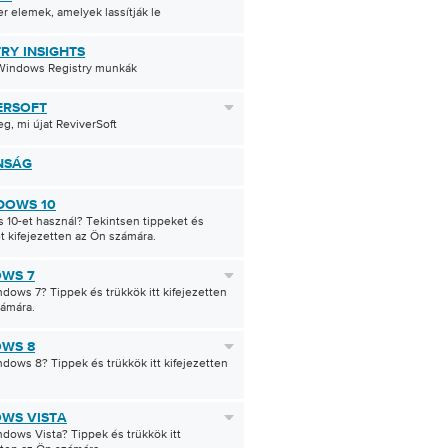
 elemek, amelyek lassítják le
TRY INSIGHTS
Windows Registry munkák
ERSOFT
g, mi újat ReviverSoft
NSÁG
DOWS 10
10-et használ? Tekintsen tippeket és
t kifejezetten az Ön számára.
WS 7
dows 7? Tippek és trükkök itt kifejezetten
zámára.
WS 8
dows 8? Tippek és trükkök itt kifejezetten
WS VISTA
dows Vista? Tippek és trükkök itt