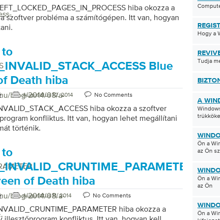
Computer
EFT_LOCKED_PAGES_IN_PROCESS hiba okozza a
ess-
a szoftver probléma a számítógépen. Itt van, hogyan
REGIS
ani.
Hogy a 
 to
REVIV
Tudja me
_INVALID_STACK_ACCESS Blue
S
of Death hiba
BIZTO
/hu/blog/2014/08/a-
e
Augusztus 12, 2014
No Comments
A WIN
NVALID_STACK_ACCESS hiba okozza a szoftver
Windows 
trükköke
őprogram konfliktus. Itt van, hogyan lehet megállítani
mát történik.
WINDO
Ön a Win
 to
az Ön s
_INVALID_CRUNTIME_PARAMETER
ARAMETER
WINDO
Ön a Win
reen of Death hiba
az Ön
/hu/blog/2014/08/a-
e
Augusztus 11, 2014
No Comments
WINDO
NVALID_CRUNTIME_PARAMETER hiba okozza a
Ön a Win
-
 illesztőprogram konfliktus. Itt van, hogyan kell