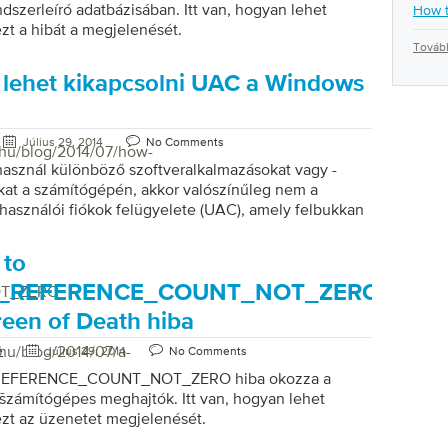
szerleíró adatbázisában. Itt van, hogyan lehet
How t
ezt a hibát a megjelenését.
Tovább
lehet kikapcsolni UAC a Windows
Július 29, 2014
No Comments
/hu/blog/2014/07/how-
asznál különböző szoftveralkalmazásokat vagy -
kat a számítógépén, akkor valószínűleg nem a
lhasználói fiókok felügyelete (UAC), amely felbukkan
am indításakor. Mit tesz a Felhasználói fiókok
(UAC)? A Windows megjeleníti a Felhasználói fiókok
 to
(UAC) parancsot, hogy értesítsék Önt, mielőtt az
ódosítaná a számítógépet. Ezek a változatok
E_REFERENCE_COUNT_NOT_ZERO
OT_ZERO
endszergazdai szintű engedélyt igényelnek. Bár jó
reen of Death hiba
az UAC értesítse Önt, amikor az alkalmazások vagy
egpróbálnak változtatni a számítógépen,
/hu/blog/2014/07/a-
e
Július 29, 2014
No Comments
hatja, hogy milyen gyakran értesíti Önt vagy teljesen
REFERENCE_COUNT_NOT_ZERO hiba okozza a
 Hogyan változtathatom meg az UAC-beállításokat
-
számítógépes meghajtók. Itt van, hogyan lehet
solhatom […]
ezt az üzenetet megjelenését.