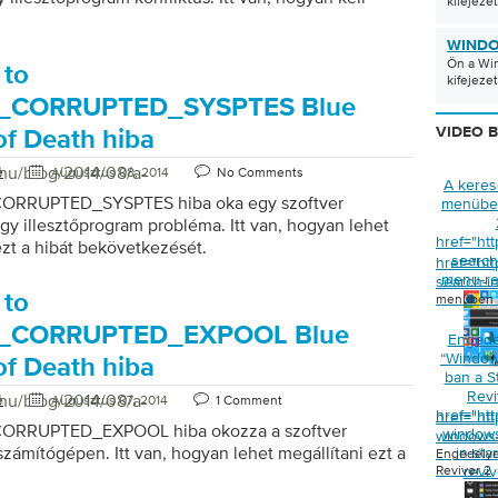
kifejeze
WINDO
Ön a Win
 to
kifejeze
_CORRUPTED_SYSPTES Blue
VIDEO 
of Death hiba
/hu/blog/2014/08/a-
e
Augusztus 08, 2014
No Comments
A keres
ORRUPTED_SYSPTES hiba oka egy szoftver
menübe
agy illesztőprogram probléma. Itt van, hogyan lehet
href="ht
ezt a hibát bekövetkezését.
search-
href="ht
menu-re
search-i
 to
menüben R
_CORRUPTED_EXPOOL Blue
Engedé
“Window
of Death hiba
ban a S
Revi
/hu/blog/2014/08/a-
e
Augusztus 07, 2014
1 Comment
href="ht
href="ht
ORRUPTED_EXPOOL hiba okozza a szoftver
window
windows-
 számítógépen. Itt van, hogyan lehet megállítani ezt a
in-sta
Engedélye
Reviver 2
reviv