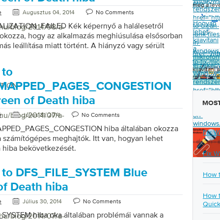
Window
pro/">
meg a lev
rendsze
e
Augusztus 04, 2014
No Comments
href="ht
Hogyan
ALIZATION_FAILED Kék képernyő a halálesetről
to-clean-
/hu/blog/2014/08/a-
lehet
junk-files
 okozza, hogy az alkalmazás meghiúsulása elsősorban
kijavítani
in-
ás leállítása miatt történt. A hiányzó vagy sérült
a
windows
href="ht
érési szolgáltatás (RAS) is okozhatja ezt a hibát.
mikrofon
to-fix-mi
 DLL alkalmazás használata hibajelentéshez. Az
érzéken
kijavítan
 to
Window
sszegyűjti az adatokat a szoftveres működési
rendszere
rendsze
 utána elküldi a Microsoftnak. A hiba úgy jelenik meg,
_MAPPED_PAGES_CONGESTION
TION
href="ht
nik egy üzenetablak, amely azt jelzi, hogy az
to-fix-mic
reen of Death hiba
s meghiúsult, és abnormálisan megszünteti a
MOST
sensitivit
amikor a felhasználó megpróbálja elérni a
/hu/blog/2014/07/a-
on-
e
Július 31, 2014
No Comments
t. A Szervizeszköz gomb akkor is eltűnik a
windows
PPED_PAGES_CONGESTION hiba általában okozza
Fix W
l, ha ez […]
 számítógépes meghajtók. Itt van, hogyan lehet
a hiba bekövetkezését.
Fix W
 to DFS_FILE_SYSTEM Blue
How t
of Death hiba
How t
e
Július 30, 2014
No Comments
Quick
SYSTEM hiba oka általában problémái vannak a
/hu/blog/2014/07/a-