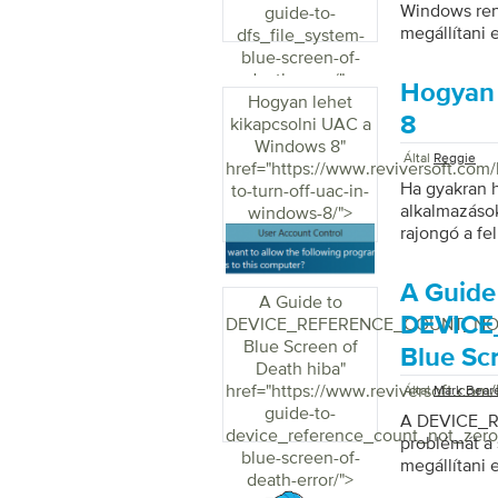
Windows rend
guide-to-
megállítani 
dfs_file_system-
blue-screen-of-
death-error/">
Hogyan 
Hogyan lehet
8
kikapcsolni UAC a
Windows 8
"
Által
Reggie
href="https://www.reviversoft.com
Ha gyakran h
to-turn-off-uac-in-
alkalmazáso
windows-8/">
rajongó a fe
minden progr
felügyelete 
A Guide
felügyelete 
A Guide to
alkalmazás m
DEVIC
DEVICE_REFERENCE_COUNT_N
jellemzően r
Blue Screen of
Blue Sc
ötlet, hogy 
Death hiba
"
programok m
href="https://www.reviversoft.com
Által
Mark Bear
megváltoztat
guide-to-
A DEVICE_
kikapcsolja.
device_reference_count_not_zero
problémát a 
vagy kikapc
blue-screen-of-
megállítani 
death-error/">