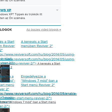
tten az Ön számára.
WS XP
dows XP? Tippek és trükkök itt
tten az Ön számára.
Az összes videó blogok →
BLOGOK
és a Start
A keresés a Start
n Reviver
menüben Reviver 2
"
2
"
tps://www.reviversoft.com/hu/blog/2014/05/using-
in-start-
tps://www.reviversoft.com/hu/blog/2014/05/using-
viver-2/">
n-start-menu-reviver-2/">
A keresés a Start
eviver 2
lyezze a
Engedélyezze a
s 7 mód”-
“Windows 7 mód”-ban a
tart menü
Start menü Reviver 2
"
ver 2
"
tps://www.reviversoft.com/hu/blog/2014/05/enable-
tps://www.reviversoft.com/hu/blog/2014/05/enable-
s-7-mode-
7-mode-in-start-menu-reviver-2/">
rt-menu-
zze a “Windows 7 mód”-ban a Start menü
er-2/">