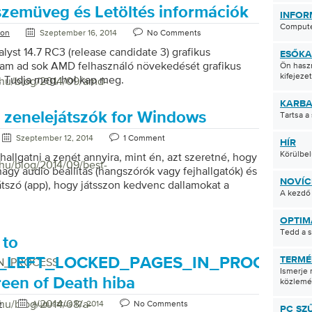
uttatás párbeszéd megadása nélkül a teljes kérelem
 szemüveg és Letöltés információk
INFOR
try Reviver azonosítani fogja árván hivatkozásokat,
Compute
nem léteznek, és biztonságosan eltávolítani azokat
ton
Szeptember 16, 2014
No Comments
at. Mi a […]
yst 14.7 RC3 (release candidate 3) grafikus
ESŐKA
gram ad sok AMD felhasználó növekedését grafikus
Ön haszn
kifejeze
. Tudja meg, hol kap meg.
/hu/blog/2014/09/amd-
KARBA
 zenelejátszók for Windows
Tartsa a
Szeptember 12, 2014
1 Comment
HÍR
Körülbel
hallgatni a zenét annyira, mint én, azt szeretné, hogy
/hu/blog/2014/09/best-
agy audio beállítás (hangszórók vagy fejhallgatók) és
NOVÍC
tszó (app), hogy játsszon kedvenc dallamokat a
A kezdő
ről. Biztos, hogy van Windows Media Player app,
mazza a Windows, de miért nem próbál valami újabb,
OPTIM
estre szabható? A misszió során interneten kerestem
Tedd a 
gjobb zenelejátszóit, teszteltem őket, és
 to
am egy listát a játékosokról, akiket erőteljesen
_LEFT_LOCKED_PAGES_IN_PROCESS
TERMÉ
N_PROCESS
óbálni a Windows számítógépen. Legjobb
Ismerje 
reen of Death hiba
ók Windows-hoz Clementine Mi a nagyszerű ez: ez
közlemé
ik legjobb cross-platform (Win, Mac […]
/hu/blog/2014/08/a-
e
Augusztus 12, 2014
No Comments
PC SZ