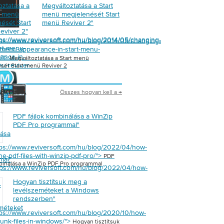
oztatása a
Megváltoztatása a Start
t menü
menü megjelenését Start
ését Start
menü Reviver 2
"
eviver 2
"
tps://www.reviversoft.com/hu/blog/2014/05/changing-
tps://www.reviversoft.com/hu/blog/2014/05/changing-
art-menu-
t-menu-appearance-in-start-menu-
ance-in-
2/">
Megváltoztatása a Start menü
nu-reviver-
sét Start menü Reviver 2
Összes hogyan kell a →
 KELL A
PDF fájlok kombinálása a WinZip
PDF Pro programmal
"
lása
tps://www.reviversoft.com/hu/blog/2022/04/how-
e-pdf-files-with-winzip-pdf-pro/">
PDF
mal
"
mbinálása a WinZip PDF Pro programmal
tps://www.reviversoft.com/hu/blog/2022/04/how-
Hogyan tisztítsuk meg a
-
levélszeméteket a Windows
rendszerben
"
méteket
tps://www.reviversoft.com/hu/blog/2020/10/how-
junk-files-in-windows/">
Hogyan tisztítsuk