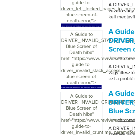
guide-to-
A DRIVER_L
driver_left_locked_pages_in_proc
vezető vagy 
blue-screen-of-
kell megjavít
death-error/">
A Guide
A Guide to
DRIVER
DRIVER_INVALID_STACK_ACCES
Blue Screen of
Screen 
Death hiba
"
href="https://www.reviversoft.com
Által
Mark Bear
guide-to-
A DRIVER_I
driver_invalid_stack_access-
vagy illeszt
blue-screen-of-
ezt a problé
death-error/">
A Guide
A Guide to
DRIVER
DRIVER_INVALID_CRUNTIME_P
Blue Screen of
Blue Sc
Death hiba
"
href="https://www.reviversoft.com
Által
Mark Bear
guide-to-
A DRIVER_I
driver_invalid_cruntime_parameter
szoftver vagy