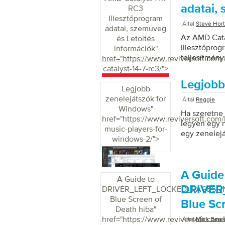
indítani a F
adatai,
RC3
útját. Regis
Illesztőprogram
amelyek már 
Által
Steve Hor
adatai, szemüveg
hivatkozások
Az AMD Catal
és Letöltés
illesztőpro
információk
"
teljesítmény
href="https://www.reviversoft.com
catalyst-14-7-rc3/">
Legjobb
Legjobb
zenelejátszók for
Által
Reggie
Windows
"
Ha szeretne 
href="https://www.reviversoft.com
legyen egy n
music-players-for-
egy zenelejá
windows-2/">
számítógépé
amely tartal
erősebb és t
a Windows le
A Guide
A Guide to
összeállított
DRIVER
DRIVER_LEFT_LOCKED_PAGES_I
próbálok pr
Blue Screen of
Blue Sc
zenelejátsz
Death hiba
"
talán az egy
href="https://www.reviversoft.com
Által
Mark Bear