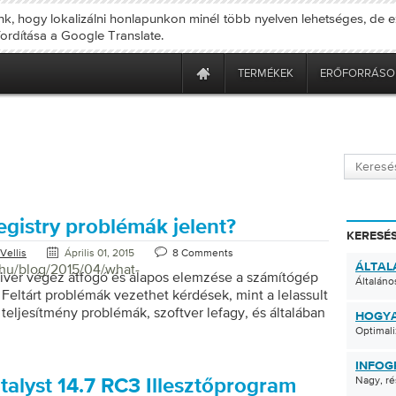
nk, hogy lokalizálni honlapunkon minél több nyelven lehetséges, de e
fordítása a Google Translate.
TERMÉKEK
ERŐFORRÁSO
egistry problémák jelent?
KERESÉS
Vellis
Április 01, 2015
8 Comments
/hu/blog/2015/04/what-
ÁLTAL
viver végez átfogó és alapos elemzése a számítógép
Általáno
. Feltárt problémák vezethet kérdések, mint a lelassult
 teljesítmény problémák, szoftver lefagy, és általában
HOGYA
abilitását. Szóval, mit jelent Registry Reviver
Optimali
 mit jelent ez az Ön PC. App Paths Miről van szó? A
appák néhány program menti a rendszerleíró
INFOG
Nagy, ré
. Ez lehetővé teszi ezeket a programokat kell
alyst 14.7 RC3 Illesztőprogram