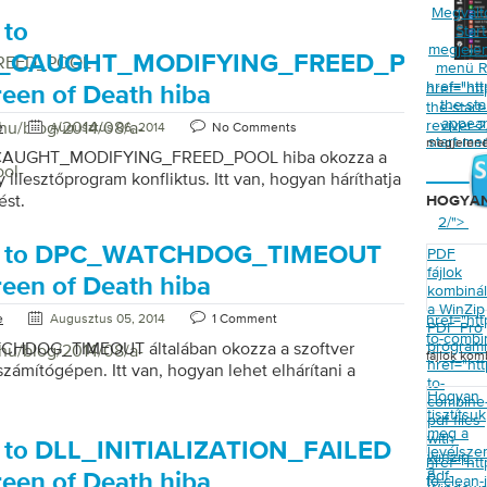
Megvált
 to
Star
megjelen
R_CAUGHT_MODIFYING_FREED_POOL
REED_POOL
menü R
href="ht
href="ht
reen of Death hiba
the-st
the-star
appear
reviver-
/hu/blog/2014/08/a-
e
Augusztus 06, 2014
No Comments
start-me
megjelené
CAUGHT_MODIFYING_FREED_POOL hiba okozza a
ol-
 illesztőprogram konfliktus. Itt van, hogyan háríthatja
ést.
HOGYAN
2/">
e to DPC_WATCHDOG_TIMEOUT
PDF
fájlok
reen of Death hiba
kombiná
a WinZip
e
Augusztus 05, 2014
1 Comment
href="ht
PDF Pro
to-combin
program
HDOG_TIMEOUT általában okozza a szoftver
/hu/blog/2014/08/a-
fájlok ko
href="ht
 számítógépen. Itt van, hogyan lehet elhárítani a
to-
Hogyan
combine
tisztítsuk
pdf-files-
meg a
with-
 to DLL_INITIALIZATION_FAILED
levélsze
winzip-
href="ht
a
pdf-
reen of Death hiba
to-clean-