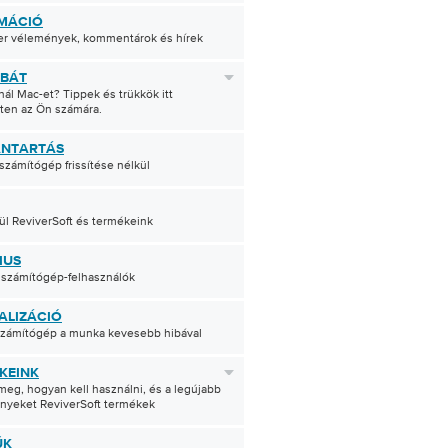
MÁCIÓ
r vélemények, kommentárok és hírek
BÁT
ál Mac-et? Tippek és trükkök itt
tten az Ön számára.
NTARTÁS
 számítógép frissítése nélkül
ül ReviverSoft és termékeink
IUS
 számítógép-felhasználók
ALIZÁCIÓ
számítógép a munka kevesebb hibával
KEINK
meg, hogyan kell használni, és a legújabb
nyeket ReviverSoft termékek
ŰK