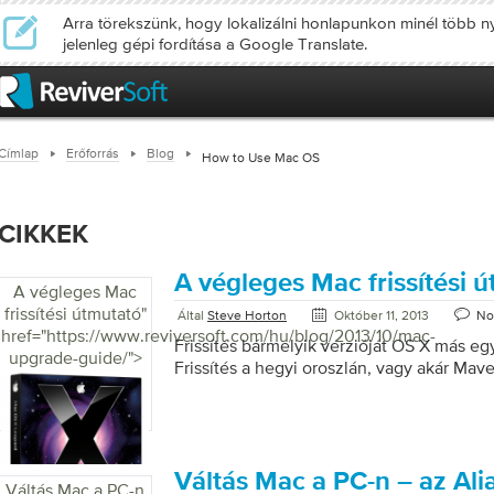
Arra törekszünk, hogy lokalizálni honlapunkon minél több ny
jelenleg gépi fordítása a Google Translate.
Címlap
Erőforrás
Blog
How to Use Mac OS
CIKKEK
A végleges Mac frissítési 
A végleges Mac
frissítési útmutató
"
Által
Steve Horton
Október 11, 2013
No
href="https://www.reviversoft.com/hu/blog/2013/10/mac-
Frissítés bármelyik verzióját OS X más e
upgrade-guide/">
Frissítés a hegyi oroszlán, vagy akár Mav
Váltás Mac a PC-n – az Alias
Váltás Mac a PC-n