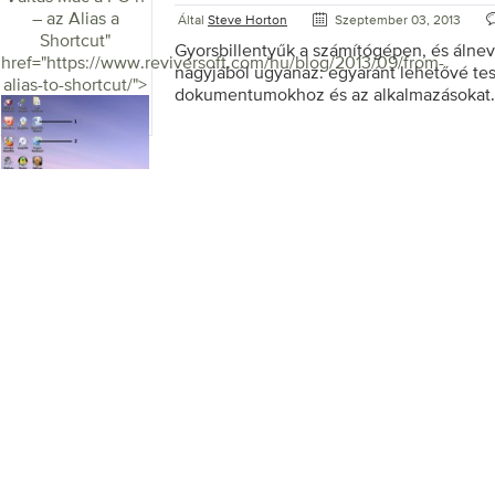
– az Alias ​​a
Által
Steve Horton
Szeptember 03, 2013
Shortcut
"
Gyorsbillentyűk a számítógépen, és áln
href="https://www.reviversoft.com/hu/blog/2013/09/from-
nagyjából ugyanaz: egyaránt lehetővé tes
alias-to-shortcut/">
dokumentumokhoz és az alkalmazásokat.