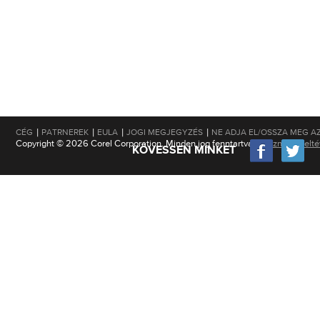
|
|
|
|
CÉG
PATRNEREK
EULA
JOGI MEGJEGYZÉS
NE ADJA EL/OSSZA MEG A
Copyright © 2026 Corel Corporation. Minden jog fenntartva.
Használati felt
KÖVESSEN MINKET