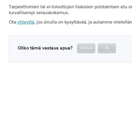
Tarpeettomien tai ei-toivottujen lisäosien poistamisen etu o
turvallisempi selauskokemus.
Ota
yhteyttä,
jos sinulla on kysyttävää, ja autamme mielell
Oliko tämä vastaus apua?
KYLLÄ
EI