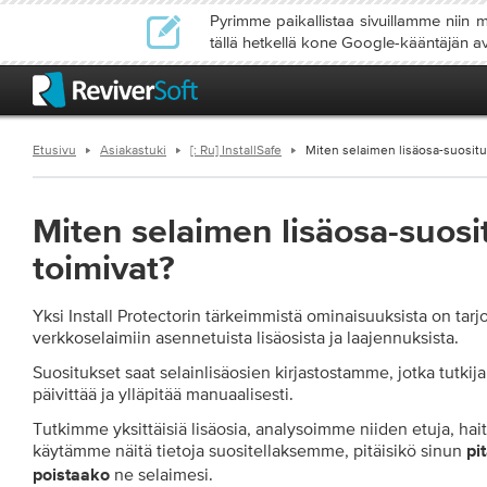
Pyrimme paikallistaa sivuillamme niin m
tällä hetkellä kone Google-kääntäjän av
Etusivu
Asiakastuki
[: Ru] InstallSafe
Miten selaimen lisäosa-suositu
Miten selaimen lisäosa-suosi
toimivat?
Yksi Install Protectorin tärkeimmistä ominaisuuksista on tarjot
verkkoselaimiin asennetuista lisäosista ja laajennuksista.
Suositukset saat selainlisäosien kirjastostamme, jotka tutk
päivittää ja ylläpitää manuaalisesti.
Tutkimme yksittäisiä lisäosia, analysoimme niiden etuja, haitt
käytämme näitä tietoja suositellaksemme, pitäisikö sinun
pi
ne selaimesi.
poistaako