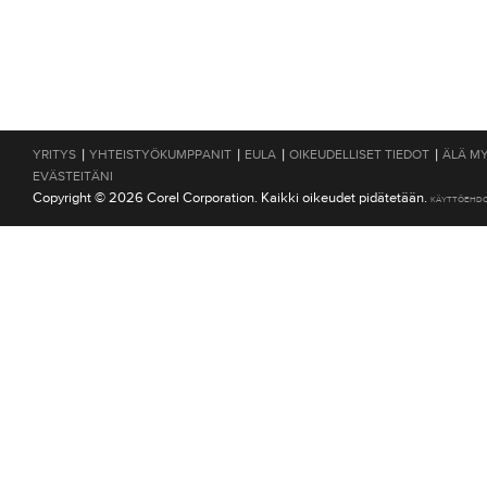
|
|
|
|
YRITYS
YHTEISTYÖKUMPPANIT
EULA
OIKEUDELLISET TIEDOT
ÄLÄ MY
EVÄSTEITÄNI
Copyright © 2026 Corel Corporation. Kaikki oikeudet pidätetään.
KÄYTTÖEHD