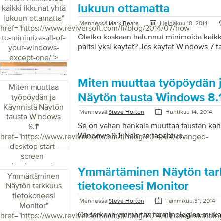
tyypillisesti järjestelmänvalvojatason lup
lukuun ottamatta
kaikki ikkunat yhtä
hyvä ilmoittaa sinulle aina, kun sovellukse
lukuun ottamatta
"
tehdä muutoksia tietokoneeseesi, voit mu
Mennessä
Mark Beare
Heinäkuu 18, 2014
href="https://www.reviversoft.com/fi/blog/2014/07/how-
ilmoittaa sinulle tai poistaa sen kokonaa
Oletko koskaan halunnut minimoida kaikk
to-minimize-all-of-
UAC-asetuksia tai sammuttaa UAC: n Windo
paitsi yksi käytät? Jos käytät Windows 7 t
your-windows-
except-one/">
Miten muuttaa työpöydän j
Miten muuttaa
Näytön tausta Windows 8.
työpöydän ja
Käynnistä Näytön
Mennessä
Steve Horton
Huhtikuu 14, 2014
tausta Windows
Se on vähän hankala muuttaa taustan kahd
8.1
"
Windows 8.1. Näin se tapahtuu.
href="https://www.reviversoft.com/fi/blog/2014/04/changed-
desktop-start-
screen-
background-
Ymmärtäminen Näytön tar
Ymmärtäminen
windows/">
tietokoneesi Monitor
Näytön tarkkuus
tietokoneesi
Mennessä
Steve Horton
Tammikuu 31, 2014
Monitor
"
On tärkeää ymmärtää terminologiaa muka
href="https://www.reviversoft.com/fi/blog/2014/01/understandin