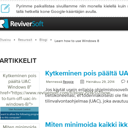
Pyrimme paikallistaa sivuillamme niin monella kielellä kuin
tällä hetkellä kone Google-kääntäjän avulla.
Etusivu
Resurssit
Blogi
Learn how to use Windows 8
ARTIKKELIT
Kytkeminen pois päältä U
Kytkeminen pois
päältä UAC
Mennessä
Reggie
Heinäkuu 29, 2014
Windows 8
"
Jos käytät usein erilaisia ​​ohjelmistosovel
href="https://www.reviversoft.com/fi/blog/2014/07/how-
tietokoneellasi, et todennäköisesti ole fik
to-turn-off-uac-in-
tilinvalvontaohjelmaa (UAC), joka avautuu
windows-8/">
käynnistät ohjelman. Mitä käyttäjätunnus
(UAC) pyytää? Windows näyttää Käyttäjät
kehotteen ilmoittaa sinulle juuri ennen k
muutoksia tietokoneeseen. Nämä muutoks
Miten minimoida kaikki ik
Miten minimoida