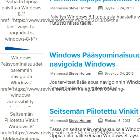
Parhaita tapoja
päivittää Windows
Mennessä
Steve Horton
Syyskuu 24, 2013
8.1
"
Päivitys Windows 8.1 tuo uusia haasteita 
href="https://www.reviversoft.com/fi/blog/2013/09/the-
Tutustu niistä täällä.
best-ways-to-
upgrade-to-
windows-8-1/">
Windows Pääsyominaisuu
Windows
navigoida Windows
Pääsyominaisuudet
paremmin
Mennessä
Steve Horton
Syyskuu 04, 2013
navigoida
Jos tarvitset lisää apua navigoinnin Win
Windows
"
Esteettömän kulun tulee sisään
href="https://www.reviversoft.com/fi/blog/2013/09/using-
windows-
accessibility-
features/">
Seitsemän Piilotettu Vinki
Seitsemän
Piilotettu Vinkit
Mennessä
Steve Horton
Elokuu 13, 2013
Windows 8
"
Tässä on seitsemän ominaisuuksia Windows 
href="https://www.reviversoft.com/fi/blog/2013/08/seven-
Oppia niitä hallitsemaan Windows 8 täysi
hidden-features-