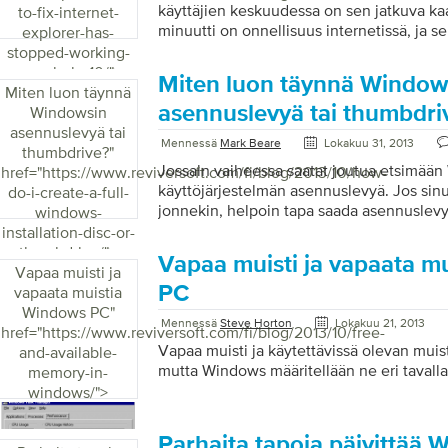
kun käynnistät tietokoneen), mutta tämä 
käyttäjien keskuudessa on sen jatkuva ka
to-fix-internet-
erilainen Windows 8: ssa, koska uusi käyt
minuutti on onnellisuus internetissä, ja se
explorer-has-
muuttanut käynnistysasetukset on valittu
jossa sanotaan: “Internet Explorer on lope
stopped-working-
vikasietotilassa Windows 8: ssa. Käynnis
sen on suljettava.” Jos tämä skenaario kuul
error-in-ie-10/">
Miten luon täynnä Window
vikasietotila uudelleenkäynnistyksessä […
tässä on muutamia vinkkejä ja vinkkejä, jo
Miten luon täynnä
ratkaisemaan tämän ongelman. Yksi syy Int
asennuslevyä tai thumbdri
Windowsin
ongelmiin on lisäosien, työkalurivien, la
asennuslevyä tai
Mennessä
Mark Beare
Lokakuu 31, 2013
vakoiluohjelmien käyttöönotto. Joskus n
thumbdrive?
"
nollata tai poistaa käytöstä muuttamalla a
Jossain vaiheessa saatat joutua etsimää
href="https://www.reviversoft.com/fi/blog/2013/10/how-
Explorerissa, mutta usein näiden ohjelmi
käyttöjärjestelmän asennuslevyä. Jos sinul
do-i-create-a-full-
ei ratkaise IE-kaatumisten ongelmia. * […]
jonnekin, helpoin tapa saada asennuslevy 
windows-
Microsoftilta, tietokoneen valmistajalta ta
installation-disc-or-
(tai e-taileriltä), jotka myyvät OS: ää, kos
thumbdrive/">
Vapaa muisti ja vapaata m
helposti (t) sinulle. Tämä ei kuitenkaan tark
Vapaa muisti ja
tehdä sitä itse. Se on melko helppoa, tarv
PC
vapaata muistia
tiedoston (ISO-tiedosto on täydellinen kuv
Windows PC
"
Mennessä
Steve Horton
Lokakuu 21, 2013
joka on tunnustettu kansainvälisesti DVD
href="https://www.reviversoft.com/fi/blog/2013/10/free-
ohjelmiston käyttökelpoisen version luomis
Vapaa muisti ja käytettävissä olevan muis
and-available-
tai peukalolla. Mitä tarvitset Tarvitset a
mutta Windows määritellään ne eri tavalla
memory-in-
Windows-versiota varten, jonka […]
windows/">
Parhaita tapoja päivittää 