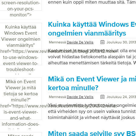
ennen kuin oppii miten muuttaa sitä. Tämä
screen-resolution-
on-your-pcs-
monitor/">
Kuinka käyttää Windows E
Kuinka käyttää
ongelmien vianmääritys
Windows Event
Viewer ongelmien
Mennessä
Davide De Vellis
Joulukuu 30, 201
vianmääritys
"
Kaatumiset ja muut virheet voivat olla e
href="https://www.reviversoft.com/fi/blog/2013/12/how-
voivat hidastaa tietokonetta alaspäin tai j
to-use-windows-
aiheuttaa menettämisen tärkeitä tietoja. 
event-viewer-to-
hyödyllisiä työkaluja, joiden avulla voit d
troubleshoot-
nämä virheet, joiden avulla voit päästä 
problems/">
Mikä on Event Viewer ja mit
nopeasti. Tapahtumien katseluohjelma o
Mikä on Event
tärkeimmistä diagnostisista työkaluista. V
kertoa minulle?
Viewer ja mitä
virheitä ja auttaa sinua selvittämään, miks
tietoja se kertoa
Mennessä
Davide De Vellis
Joulukuu 24, 201
näyttää myös kiireettömyyden, pienistä k
minulle?
"
näytön vasemmalla puolella. Windows 8
Yksi suurimmista turhautuneista ongelmie
href="https://www.reviversoft.com/fi/blog/2013/12/what-
katseluohjelman käynnistäminen: 1. Pain
että virheiden syy on usein vaikea tunnis
is-event-viewer-
hakukentän . Kirjoita ” ev ” […]
toimintahäiriöt ja virheet näyttävät joskus
and-what-
ilman ilmeistä syytä. Yksi minuutti tietoko
information-does-
hienosti; seuraavana minuutissa se kestää 
it-tell-me/">
Miten saada selville syy B
eivät toimi moitteettomasti. Onneksi Mic