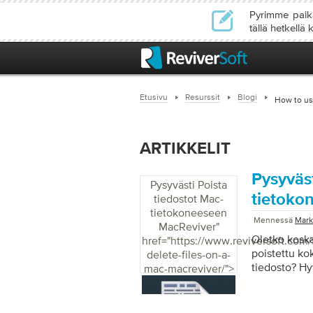
Pyrimme paika
tällä hetkellä
Etusivu
Resurssit
Blogi
How to us
ARTIKKELIT
Pysyväst
Pysyvästi Poista
tietoko
tiedostot Mac-
tietokoneeseen
Mennessä
Mark
MacReviver
"
Oletko koska
href="https://www.reviversoft.com
poistettu ko
delete-files-on-a-
tiedosto? Hy
mac-macreviver/">
kiintolevyas
on nyt uusi 
pysyvästi. O