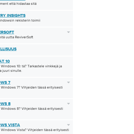
ment että hidastaa sitä
TRY INSIGHTS
ndowsin rekisterin toimii
ERSOFT
mitä uutta ReviverSoft
LLISUUS
AT 10
 Windows 10: tä? Tarkastele vinkkejä ja
 juuri sinulle.
WS 7
 Windows 7? Vihjeiden tässä erityisesti
WS 8
 Windows 8? Vihjeiden tässä erityisesti
WS VISTA
 Windows Vista? Vihjeiden tässä erityisesti