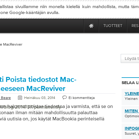
llistaa sivuillamme niin monella kielellä kuin mahdollista, mutta tä
 kone Google-kääntäjän avulla.
TUOTTEET
RES
e MacReviver
i Poista tiedostot Mac-
SELAA L
neeseen MacReviver
YLEIN
 Beare
Heinäkuu 03, 2014
Ei kommentteja
Yleinen 
an halunnut poistaa tiedostoa ja varmista, että se on
/fi/blog/2014/07/permanently-
MITEN
konaan ilman mitään mahdollisuutta palauttaa
Optimoid
viä uutisia on, jos käytät MacBookia perinteisellä
emalla (ei Solid State Drive -asemalla), MacReviverillä
INFOG
ominaisuus, jonka avulla voit poistaa Mac-tiedostoja
Suuret, 
minaisuutta kutsutaan Shredderiksi Näin se toimii: