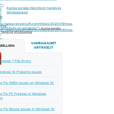
/">
Kuinka korjata mikrofonin herkkyys
Windowsissa
"
in
s
tps://www.reviversoft.com/fi/blog/2020/09/how-
issa
"
c-sensitivity-on-windows/">
Kuinka korjata
tps://www.reviversoft.com/fi/blog/2020/09/how-
n herkkyys Windowsissa
-
y-
VIIMEAIKAISET
EELLISIN
/">
ARTIKKELIT
indows 7 File Errors
indows 10 Freezing Issues
o Fix HMDI issues on Windows 10
o Fix PC Freezes in Windows
ly
o Fix Mouse Issues in Windows 10