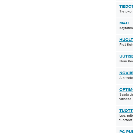
asia mitä sinun tarvitsee tehdä on avata MacReviver
TIEDO
nnä Shredder ominaisuus. Tässä näet Shredderin
Tietokon
: Tässä näytössä voit joko valita Valitse kohteet … tai
aluamasi tiedostot suoraan pudotusalueelle. Nyt näet
MAC
et, jotka ovat parhaillaan silputtuja. Huomaat ehkä […]
Käytätkö
HUOL
Pidä tie
UUTIS
Noin Rev
NOVIIS
Aloittel
OPTIM
Saada t
virheitä
TUOTT
Lue, mit
tuotteet
PC PU