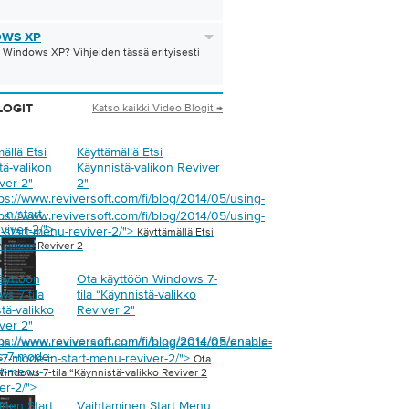
WS XP
 Windows XP? Vihjeiden tässä erityisesti
Katso kaikki Video Blogit →
LOGIT
ällä Etsi
Käyttämällä Etsi
tä-valikon
Käynnistä-valikon Reviver
ver 2
"
2
"
ps://www.reviversoft.com/fi/blog/2014/05/using-
in-start-
ps://www.reviversoft.com/fi/blog/2014/05/using-
viver-2/">
n-start-menu-reviver-2/">
Käyttämällä Etsi
valikon Reviver 2
äyttöön
Ota käyttöön Windows 7-
s 7-tila
tila “Käynnistä-valikko
tä-valikko
Reviver 2
"
ver 2
"
ps://www.reviversoft.com/fi/blog/2014/05/enable-
ps://www.reviversoft.com/fi/blog/2014/05/enable-
s-7-mode-
7-mode-in-start-menu-reviver-2/">
Ota
rt-menu-
indows 7-tila “Käynnistä-valikko Reviver 2
er-2/">
inen Start
Vaihtaminen Start Menu