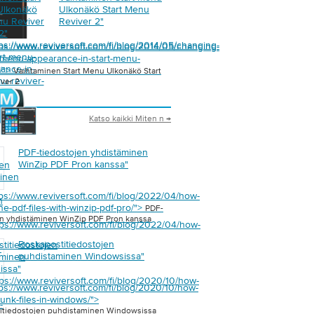
Ulkonäkö
Ulkonäkö Start Menu
nu Reviver
Reviver 2
"
2
"
tps://www.reviversoft.com/fi/blog/2014/05/changing-
tps://www.reviversoft.com/fi/blog/2014/05/changing-
art-menu-
t-menu-appearance-in-start-menu-
ance-in-
2/">
Vaihtaminen Start Menu Ulkonäkö Start
nu-reviver-
ver 2
Katso kaikki Miten n →
PDF-tiedostojen yhdistäminen
WinZip PDF Pron kanssa
"
jen
inen
tps://www.reviversoft.com/fi/blog/2022/04/how-
n
e-pdf-files-with-winzip-pdf-pro/">
PDF-
en yhdistäminen WinZip PDF Pron kanssa
tps://www.reviversoft.com/fi/blog/2022/04/how-
Roskapostitiedostojen
titiedostojen
-
puhdistaminen Windowsissa
"
aminen
issa
"
tps://www.reviversoft.com/fi/blog/2020/10/how-
tps://www.reviversoft.com/fi/blog/2020/10/how-
junk-files-in-windows/">
-
itiedostojen puhdistaminen Windowsissa