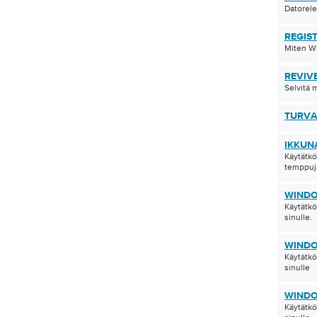
Datorele
REGIS
Miten Wi
REVIV
Selvitä 
TURVA
IKKUN
Käytätkö
temppuja
WINDO
Käytätkö
sinulle.
WINDO
Käytätkö
sinulle
WINDO
Käytätkö