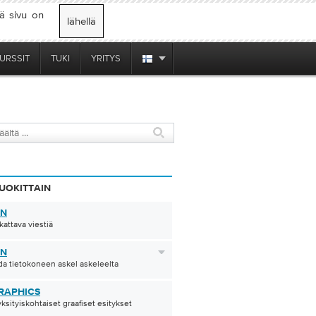
mä sivu on
lähellä
URSSIT
TUKI
YRITYS
UOKITTAIN
EN
kattava viestiä
 N
a tietokoneen askel askeleelta
RAPHICS
yksityiskohtaiset graafiset esitykset