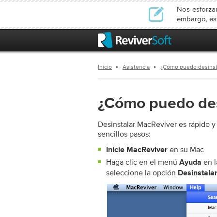
Nos esforzam
embargo, est
Inicio
Asistencia
¿Cómo puedo desinst
¿Cómo puedo des
Desinstalar MacReviver es rápido y 
sencillos pasos:
en su Mac
Inicie MacReviver
Haga clic en el menú
en l
Ayuda
seleccione la opción
Desinstala