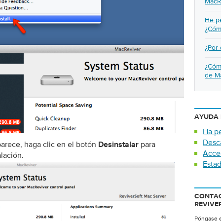
MacR
He pe
¿Cóm
¿Por
¿Cómo
de M
AYUDA 
Ha pe
Desc
parece, haga clic en el botón
para
Desinstalar
Acce
lación.
Estad
CONTAC
REVIVE
Póngase e