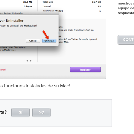
nuestros 
equipo de
respuesta
CONT
as funciones instaladas de su Mac!
ta?
SÍ
NO