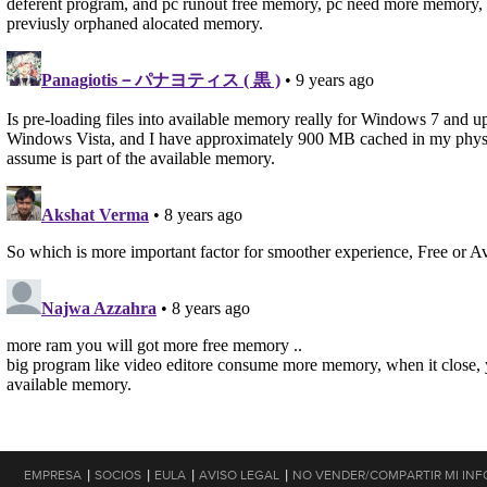
|
|
|
|
EMPRESA
SOCIOS
EULA
AVISO LEGAL
NO VENDER/COMPARTIR MI IN