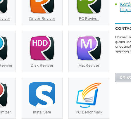
Κατά
Περι
eviver
Driver Reviver
PC Reviver
CONTAC
Επικοινων
φιλικά μέ
υποστήριξ
γρήγορη 
Reviver
Disk Reviver
MacReviver
ΕΠΙΚ
imizer
InstallSafe
PC Benchmark