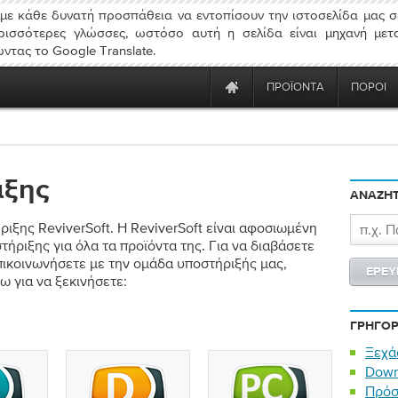
ε κάθε δυνατή προσπάθεια να εντοπίσουν την ιστοσελίδα μας σ
ρισσότερες γλώσσες, ωστόσο αυτή η σελίδα είναι μηχανή μετ
ντας το Google Translate.
ΠΡΟΪΌΝΤΑ
ΠΌΡΟΙ
ιξης
ΑΝΑΖΉΤ
ιξης ReviverSoft. Η ReviverSoft είναι αφοσιωμένη
ριξης για όλα τα προϊόντα της. Για να διαβάσετε
επικοινωνήσετε με την ομάδα υποστήριξής μας,
ω για να ξεκινήσετε:
ΓΡΉΓΟΡ
Ξεχά
Down
Πρόσ