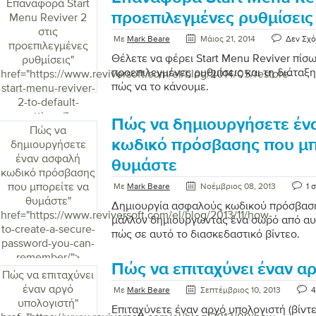
Επαναφορά Start
προεπιλεγμένες ρυθμίσεις
Menu Reviver 2
στις
Με
Mark Beare
Μάιος 21, 2014
Δεν Σχό
προεπιλεγμένες
Θέλετε να φέρει Start Menu Reviver πίσω
ρυθμίσεις
"
προεπιλεγμένες ρυθμίσεις και τη διάταξη
href="https://www.reviversoft.com/el/blog/2014/05/restore-
πώς να το κάνουμε.
start-menu-reviver-
2-to-default-
settings/">
Πώς να δημιουργήσετε έν
Πώς να
κωδικό πρόσβασης που μπ
δημιουργήσετε
έναν ασφαλή
θυμάστε
κωδικό πρόσβασης
που μπορείτε να
Με
Mark Beare
Νοέμβριος 08, 2013
1 
θυμάστε
"
Δημιουργία ασφαλούς κωδικού πρόσβαση
href="https://www.reviversoft.com/el/blog/2013/11/how-
μάλλον δημιουργώντας ένα σωρό από αυ
to-create-a-secure-
πώς σε αυτό το διασκεδαστικό βίντεο.
password-you-can-
remember/">
Πώς να επιταχύνει έναν α
Πώς να επιταχύνει
έναν αργό
Με
Mark Beare
Σεπτέμβριος 10, 2013
4
υπολογιστή
"
Επιταχύνετε έναν αργό υπολογιστή (βίντ