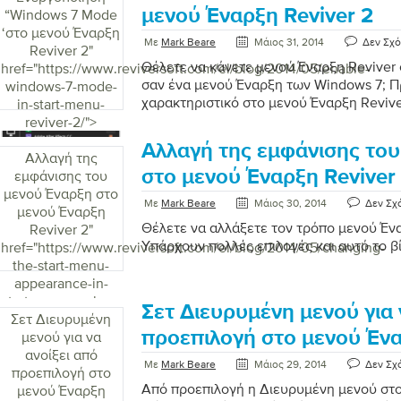
μενού Έναρξη Reviver 2
“Windows 7 Mode
‘στο μενού Έναρξη
Με
Mark Beare
Μάιος 31, 2014
Δεν Σχό
Reviver 2
"
Θέλετε να κάνετε μενού Έναρξη Reviver
href="https://www.reviversoft.com/el/blog/2014/05/enable-
σαν ένα μενού Έναρξη των Windows 7; 
windows-7-mode-
χαρακτηριστικό στο μενού Έναρξη Reviver
in-start-menu-
κάνουμε.
reviver-2/">
Αλλαγή της εμφάνισης το
Αλλαγή της
στο μενού Έναρξη Reviver
εμφάνισης του
μενού Έναρξη στο
Με
Mark Beare
Μάιος 30, 2014
Δεν Σχ
μενού Έναρξη
Θέλετε να αλλάξετε τον τρόπο μενού Ένα
Reviver 2
"
Υπάρχουν πολλές επιλογές και αυτό το βί
href="https://www.reviversoft.com/el/blog/2014/05/changing-
the-start-menu-
appearance-in-
start-menu-reviver-
Σετ Διευρυμένη μενού για 
Σετ Διευρυμένη
2/">
προεπιλογή στο μενού Ένα
μενού για να
ανοίξει από
Με
Mark Beare
Μάιος 29, 2014
Δεν Σχ
προεπιλογή στο
Από προεπιλογή η Διευρυμένη μενού στο
μενού Έναρξη