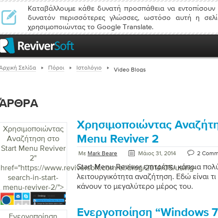
Καταβάλλουμε κάθε δυνατή προσπάθεια να εντοπίσουν 
δυνατόν περισσότερες γλώσσες, ωστόσο αυτή η σελί
χρησιμοποιώντας το Google Translate.
Αρχική Σελίδα
Πόροι
Ιστολόγιο
Video Blogs
ΆΡΘΡΑ
Χρησιμοποιώντας Αναζήτη
Χρησιμοποιώντας
Menu Reviver 2
Αναζήτηση στο
Start Menu Reviver
Με
Mark Beare
Μάιος 31, 2014
2 Comm
2
"
Start Menu Reviver επιτρέπει κάποια πολ
href="https://www.reviversoft.com/el/blog/2014/05/using-
λειτουργικότητα αναζήτηση. Εδώ είναι τι 
search-in-start-
κάνουν το μεγαλύτερο μέρος του.
menu-reviver-2/">
Ενεργοποίηση “Windows 7
Ενεργοποίηση