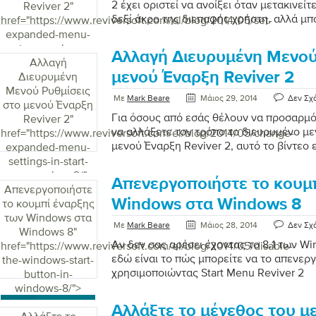
2 έχει οριστεί να ανοίξει όταν μετακινεί
Reviver 2
"
δεξί άκρο της διεπαφής χρήστη, αλλά μπ
href="https://www.reviversoft.com/el/blog/2014/05/set-
να ανοίξει από προεπιλογή, εάν αυτό είν
expanded-menu-
προτιμούσαν. Εδώ είναι το πώς μπορείτε 
to-open-by-
Αλλαγή Διευρυμένη Μενού
default-in-start-
Αλλαγή
μενού Έναρξη Reviver 2
menu-reviver-2/">
Διευρυμένη
Μενού Ρυθμίσεις
Με
Mark Beare
Μάιος 29, 2014
Δεν Σχ
στο μενού Έναρξη
Για όσους από εσάς θέλουν να προσαρμό
Reviver 2
"
να αλλάξετε τον τρόπο το διευρυμένο με
href="https://www.reviversoft.com/el/blog/2014/05/change-
μενού Έναρξη Reviver 2, αυτό το βίντεο ε
expanded-menu-
settings-in-start-
menu-reviver-2/">
Απενεργοποιήστε το κουμ
Απενεργοποιήστε
Windows στα Windows 8
το κουμπί έναρξης
των Windows στα
Με
Mark Beare
Μάιος 28, 2014
Δεν Σχ
Windows 8
"
Αν δεν σας αρέσει έχοντας το 8.1 των W
href="https://www.reviversoft.com/el/blog/2014/05/disable-
εδώ είναι το πώς μπορείτε να το απενερ
the-windows-start-
χρησιμοποιώντας Start Menu Reviver 2
button-in-
windows-8/">
Αλλάξτε το μέγεθος του μ