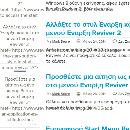
Windows 8 οθόνη εκκίνησης, αφού έχετε
2
"
Έναρξη Reviver 2; Εδώ είναι πώς.
href="https://www.reviversoft.com/el/blog/2014/05/how-
to-access-the-start-
screen-using-start-
Αλλάξτε το στυλ Έναρξη κ
menu-reviver-2/">
Αλλάξτε το στυλ
μενού Έναρξη Reviver 2
Έναρξη κουμπί στο
μενού Έναρξη
Με
Mark Beare
Μάιος 24, 2014
Δεν Σχ
Reviver 2
"
Αλλαγή του κουμπιού Έναρξη χρησιμοπο
href="https://www.reviversoft.com/el/blog/2014/05/change-
Reviver 2 είναι πραγματικά εύκολο. Εδώ 
the-start-button-
το κάνετε.
style-in-start-
menu-reviver-2/">
Προσθέστε μια αίτηση ως 
Προσθέστε μια
στο μενού Έναρξη Reviver
αίτηση ως ένα
κεραμίδι στο
Με
Mark Beare
Μάιος 23, 2014
Δεν Σχ
μενού Έναρξη
Θέλετε να προσθέσετε μια εφαρμογή στο
Reviver 2
"
Εύκολο! Εδώ είναι πώς.
href="https://www.reviversoft.com/el/blog/2014/05/add-
an-application-as-
a-tile-in-start-
menu-reviver-2/">
Επαναφορά Start Menu Rev