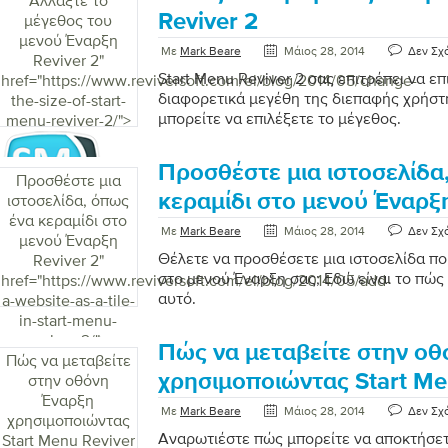
Αλλάξτε το
Reviver 2
μέγεθος του
μενού Έναρξη
Με
Mark Beare
Μάιος 28, 2014
Δεν Σχ
Reviver 2
"
Start Menu Reviver 2 σας επιτρέπει να ε
href="https://www.reviversoft.com/el/blog/2014/05/change-
διαφορετικά μεγέθη της διεπαφής χρήστη
the-size-of-start-
μπορείτε να επιλέξετε το μέγεθος.
menu-reviver-2/">
Προσθέστε μια ιστοσελίδα
Προσθέστε μια
κεραμίδι στο μενού Έναρξη
ιστοσελίδα, όπως
ένα κεραμίδι στο
Με
Mark Beare
Μάιος 28, 2014
Δεν Σχ
μενού Έναρξη
Θέλετε να προσθέσετε μια ιστοσελίδα π
Reviver 2
"
στο μενού Έναρξη σας; Εδώ είναι το πώς 
href="https://www.reviversoft.com/el/blog/2014/05/add-
αυτό.
a-website-as-a-tile-
in-start-menu-
reviver-2/">
Πώς να μεταβείτε στην ο
Πώς να μεταβείτε
χρησιμοποιώντας Start Me
στην οθόνη
Έναρξη
Με
Mark Beare
Μάιος 28, 2014
Δεν Σχ
χρησιμοποιώντας
Αναρωτιέστε πώς μπορείτε να αποκτήσε
Start Menu Reviver