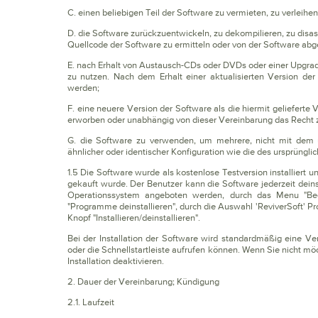
C. einen beliebigen Teil der Software zu vermieten, zu verleihe
D. die Software zurückzuentwickeln, zu dekompilieren, zu disa
Quellcode der Software zu ermitteln oder von der Software abge
E. nach Erhalt von Austausch-CDs oder DVDs oder einer Upgrade
zu nutzen. Nach dem Erhalt einer aktualisierten Version de
werden;
F. eine neuere Version der Software als die hiermit gelieferte
erworben oder unabhängig von dieser Vereinbarung das Recht 
G. die Software zu verwenden, um mehrere, nicht mit dem 
ähnlicher oder identischer Konfiguration wie die des ursprüngl
1.5 Die Software wurde als kostenlose Testversion installiert 
gekauft wurde. Der Benutzer kann die Software jederzeit deins
Operationssystem angeboten werden, durch das Menu "Bedi
"Programme deinstallieren", durch die Auswahl 'ReviverSoft' Pr
Knopf "Installieren/deinstallieren".
Bei der Installation der Software wird standardmäßig eine V
oder die Schnellstartleiste aufrufen können. Wenn Sie nicht mö
Installation deaktivieren.
2. Dauer der Vereinbarung; Kündigung
2.1. Laufzeit