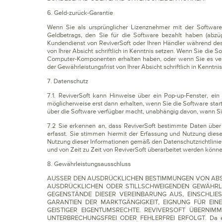
6. Geld-zurück-Garantie
Wenn Sie als ursprünglicher Lizenznehmer mit der Software 
Geldbetrags, den Sie für die Software bezahlt haben (abzü
Kundendienst von ReviverSoft oder Ihren Händler während des
von Ihrer Absicht schriftlich in Kenntnis setzen. Wenn Sie die 
Computer-Komponenten erhalten haben, oder wenn Sie es ver
der Gewährleistungsfrist von Ihrer Absicht schriftlich in Kennt
7. Datenschutz
7.1. ReviverSoft kann Hinweise über ein Pop-up-Fenster, ein
möglicherweise erst dann erhalten, wenn Sie die Software start
über die Software verfügbar macht, unabhängig davon, wann Sie 
7.2 Sie erkennen an, dass ReviverSoft bestimmte Daten über
erfasst. Sie stimmen hiermit der Erfassung und Nutzung diese
Nutzung dieser Informationen gemäß den Datenschutzrichtlinien 
und von Zeit zu Zeit von ReviverSoft überarbeitet werden könne
8. Gewährleistungsausschluss
AUSSER DEN AUSDRÜCKLICHEN BESTIMMUNGEN VON ABSC
AUSDRÜCKLICHEN ODER STILLSCHWEIGENDEN GEWÄHRLE
GEGENSTÄNDE DIESER VEREINBARUNG AUS, EINSCHLIE
GARANTIEN DER MARKTGÄNGIGKEIT, EIGNUNG FÜR EI
GEISTIGER EIGENTUMSRECHTE. REVIVERSOFT ÜBERNIM
UNTERBRECHUNGSFREI ODER FEHLERFREI ERFOLGT. Da einige