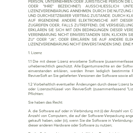
PERSON, UNTERNEHMEN ODER JURISTISCHE PERSON DIE L
ODER "IHRE" BEZEICHNET) AUSSCHLIESSLICH U
LIZENZVEREINBARUNG ANNEHMEN. DURCH DIE NUTZUNG 
UND DURCHSETZBARER VERTRAG ZUSTANDE. DURCH KLICK
AUF IRGENDEINE ANDERE ELEKTRONISCHE ART DIESE
ZUGREIFEN ODER, FALLS ZUTREFFEND, DIE VERSIEGELUN
ERKLÄREN SIE SICH MIT DEN BEDINGUNGEN DIESER VER
VEREINBARUNG NICHT EINVERSTANDEN SEIN, KLICKEN SIE
ZU" ODER "JA", ODER ERKLÄREN SIE AUF ANDERE ELE
LIZENZVEREINBARUNG NICHT EINVERSTANDEN SIND. EINE 
1. Lizenz
1.1 Die mit dieser Lizenz erworbene Software (zusammenfasse
urheberrechtlich geschützt. Alle Eigentumsrechte an der Softw
einverstanden erklären, werden Ihnen lediglich bestimmte 
ReviverSoft an Sie gelieferten Versionen der Software sowie 
1.2 Vorbehaltlich eventueller Änderungen durch dieser Lizenz 
oder Lizenzschlüssel von ReviverSoft (zusammenfassend "Liz
Pflichten:
Sie haben das Recht:
A. die Software auf oder in Verbindung mit (i) der Anzahl von 
Anzahl von Computern, die auf der Software-Verpackung ange
gekauft haben, oder (iii), wenn Sie die Software in Verbindun
dieser anderen Hardware oder Software zu nutzen;