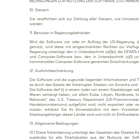
BEDINGUNGEN ZUR NUTZUNG DER SOFTWARE ZUSTIMMEN
10. Steuern
Sie verpflichten sich zur Zahlung aller Steuern, wie Umsatz
werden.
11. Benutzer in Regierungsbehörden
Wird die Software von oder im Auftrag der US-Regierung, d
genutzt, wird diese mit eingeschränkten Rechten zur Verfügu
Regierung unterliegt den in Unterabschnitt (c)(1)(ii) der DFA
und Computer-Software bzw. den in Unterabschnitt (c)(1) 
kommerzieller Computer-Software genannten Einschränkungen 
12. Ausfuhrbeschränkung
Die Software und die zugrunde liegenden Informationen und Te
es durch das Gesetz der Vereinigten Staaten von Amerika und d
Die Software darf (i) in einem (oder von einem Staatsbürger 
Waren verhängt haben, vor allem Kuba, Libyen, Nordkorea, Iran
Nationals" des U.S. Treasury Department (US-Finanzminist
Handelsministeriums) aufgeführt sind, nicht exportiert oder r
nutzen, erklären Sie Ihr Einverständnis mit dem Vorstehe
Staatsangehöriger dieser Länder sind und nicht im Einflussbere
13. Allgemeine Bedingungen
13.1 Diese Vereinbarung unterliegt den Gesetzen des Staates Kal
zuständig für alle Streitigkeiten aus der Nutzung der S