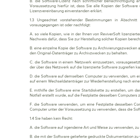
B. die Software-Lizenz nach schriftlicher Benachrichtigung 
Voraussetzung hierfür ist, dass Sie alle Kopien der Softwa
Lizenzvereinbarung einverstanden erklärt.
1.3 Ungeachtet vorstehender Bestimmungen in Abschnitt 1
vorausgegangen ist oder nachfolgt:
A. so viele Kopien, wie in der Ihnen von ReviverSoft lizenzier
Nachweis dafür, dass Sie zur Herstellung solcher Kopien berecht
B. eine einzelne Kopie der Software zu Archivierungszwecken a
den Original-Datenträger zu Archivzwecken zu behalten.
C. die Software in einem Netzwerk einzusetzen, vorausgesetzt,
der über das Netzwerk auf die lizenzierte Software zugreifen k
D. die Software auf demselben Computer zu verwenden, um ein
auf einem Wechseldatenträger zur Wiederherstellung nach einem
E. mithilfe der Software eine Startdiskette zu erstellen, um
Notfall erstellt wurde, auf die Festplatte desselben Computers 
F. die Software verwenden, um eine Festplatte desselben Co
Computer unter der Voraussetzung zu verwenden, dass die Sof
1.4 Sie haben kein Recht:
A. die Software auf irgendeine Art und Weise zu verwenden, zu 
B. die mit der Software gelieferte gedruckte Dokumentation zu v