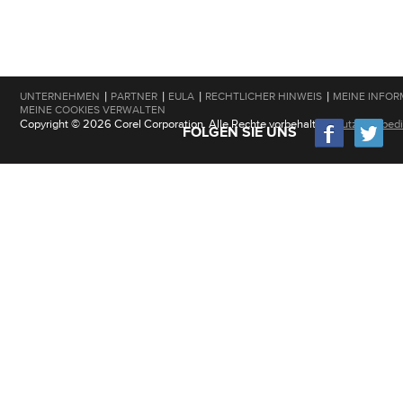
|
|
|
|
UNTERNEHMEN
PARTNER
EULA
RECHTLICHER HINWEIS
MEINE INFOR
MEINE COOKIES VERWALTEN
Copyright © 2026 Corel Corporation. Alle Rechte vorbehalten.
Nutzungsbed
FOLGEN SIE UNS