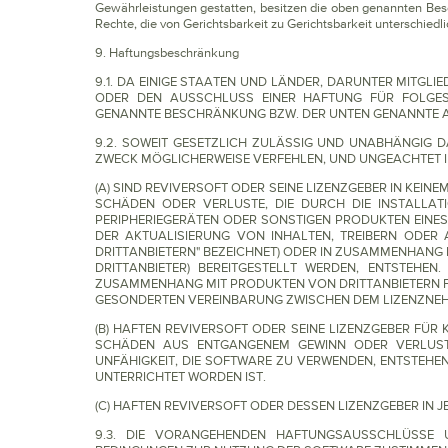
Gewährleistungen gestatten, besitzen die oben genannten Besc
Rechte, die von Gerichtsbarkeit zu Gerichtsbarkeit unterschiedli
9. Haftungsbeschränkung
9.1. DA EINIGE STAATEN UND LÄNDER, DARUNTER MITG
ODER DEN AUSSCHLUSS EINER HAFTUNG FÜR FOLGES
GENANNTE BESCHRÄNKUNG BZW. DER UNTEN GENANNTE A
9.2. SOWEIT GESETZLICH ZULÄSSIG UND UNABHÄNGIG D
ZWECK MÖGLICHERWEISE VERFEHLEN, UND UNGEACHTET 
(A) SIND REVIVERSOFT ODER SEINE LIZENZGEBER IN KEI
SCHÄDEN ODER VERLUSTE, DIE DURCH DIE INSTALLA
PERIPHERIEGERÄTEN ODER SONSTIGEN PRODUKTEN EINES 
DER AKTUALISIERUNG VON INHALTEN, TREIBERN ODER 
DRITTANBIETERN" BEZEICHNET) ODER IN ZUSAMMENHANG
DRITTANBIETER) BEREITGESTELLT WERDEN, ENTSTEHE
ZUSAMMENHANG MIT PRODUKTEN VON DRITTANBIETERN FA
GESONDERTEN VEREINBARUNG ZWISCHEN DEM LIZENZNEH
(B) HAFTEN REVIVERSOFT ODER SEINE LIZENZGEBER FÜR 
SCHÄDEN AUS ENTGANGENEM GEWINN ODER VERLUST
UNFÄHIGKEIT, DIE SOFTWARE ZU VERWENDEN, ENTSTEHE
UNTERRICHTET WORDEN IST.
(C) HAFTEN REVIVERSOFT ODER DESSEN LIZENZGEBER IN 
9.3. DIE VORANGEHENDEN HAFTUNGSAUSSCHLÜSSE