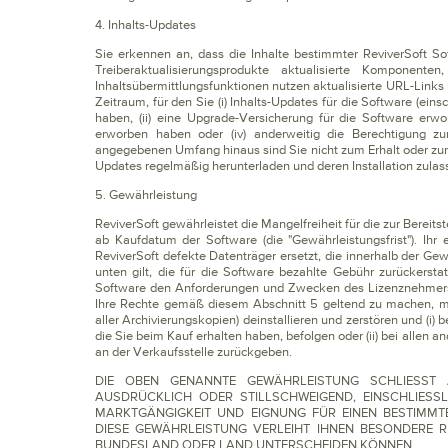
4. Inhalts-Updates
Sie erkennen an, dass die Inhalte bestimmter ReviverSoft So
Treiberaktualisierungsprodukte aktualisierte Komponente
Inhaltsübermittlungsfunktionen nutzen aktualisierte URL-Links
Zeitraum, für den Sie (i) Inhalts-Updates für die Software (e
haben, (ii) eine Upgrade-Versicherung für die Software erwo
erworben haben oder (iv) anderweitig die Berechtigung z
angegebenen Umfang hinaus sind Sie nicht zum Erhalt oder zur
Updates regelmäßig herunterladen und deren Installation zul
5. Gewährleistung
ReviverSoft gewährleistet die Mangelfreiheit für die zur Bereit
ab Kaufdatum der Software (die "Gewährleistungsfrist"). Ihr 
ReviverSoft defekte Datenträger ersetzt, die innerhalb der Ge
unten gilt, die für die Software bezahlte Gebühr zurückerst
Software den Anforderungen und Zwecken des Lizenznehmers ge
Ihre Rechte gemäß diesem Abschnitt 5 geltend zu machen, müs
aller Archivierungskopien) deinstallieren und zerstören und (i
die Sie beim Kauf erhalten haben, befolgen oder (ii) bei allen
an der Verkaufsstelle zurückgeben.
DIE OBEN GENANNTE GEWÄHRLEISTUNG SCHLIESST
AUSDRÜCKLICH ODER STILLSCHWEIGEND, EINSCHLIESS
MARKTGÄNGIGKEIT UND EIGNUNG FÜR EINEN BESTIMMT
DIESE GEWÄHRLEISTUNG VERLEIHT IHNEN BESONDERE R
BUNDESLAND ODER LAND UNTERSCHEIDEN KÖNNEN.