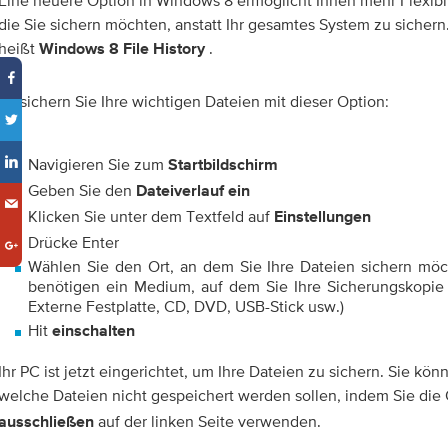
Eine neuere Option in Windows 8 ermöglicht Ihnen mehr Flexibil
die Sie sichern möchten, anstatt Ihr gesamtes System zu sicher
heißt
.
Windows 8 File History
So sichern Sie Ihre wichtigen Dateien mit dieser Option:
Navigieren Sie zum
Startbildschirm
Geben Sie den
Dateiverlauf ein
Klicken Sie unter dem Textfeld auf
Einstellungen
Drücke Enter
Wählen Sie den Ort, an dem Sie Ihre Dateien sichern möch
benötigen ein Medium, auf dem Sie Ihre Sicherungskopie
Externe Festplatte, CD, DVD, USB-Stick usw.)
Hit
einschalten
Ihr PC ist jetzt eingerichtet, um Ihre Dateien zu sichern. Sie kö
welche Dateien nicht gespeichert werden sollen, indem Sie die
auf der linken Seite verwenden.
ausschließen