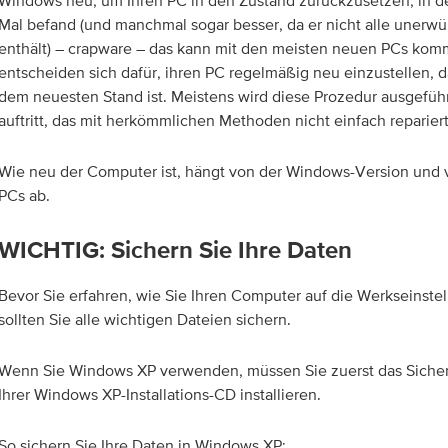
Windows neu, um Ihren PC in den Zustand zurückzusetzen, in d
Mal befand (und manchmal sogar besser, da er nicht alle uner
enthält) – crapware – das kann mit den meisten neuen PCs ko
entscheiden sich dafür, ihren PC regelmäßig neu einzustellen, d
dem neuesten Stand ist. Meistens wird diese Prozedur ausgefüh
auftritt, das mit herkömmlichen Methoden nicht einfach reparier
Wie neu der Computer ist, hängt von der Windows-Version und v
PCs ab.
WICHTIG: Sichern Sie Ihre Daten
Bevor Sie erfahren, wie Sie Ihren Computer auf die Werkseinste
sollten Sie alle wichtigen Dateien sichern.
Wenn Sie Windows XP verwenden, müssen Sie zuerst das Sich
Ihrer Windows XP-Installations-CD installieren.
So sichern Sie Ihre Daten in Windows XP: