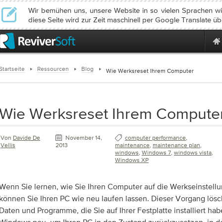
Wir bemühen uns, unsere Website in so vielen Sprachen wie
diese Seite wird zur Zeit maschinell per Google Translate üb
Startseite
Ressourcen
Blog
Wie Werksreset Ihrem Computer
Wie Werksreset Ihrem Compute
Von
Davide De
November 14,
computer performance
,
Vellis
2013
maintenance
,
maintenance plan
,
windows
,
Windows 7
,
windows vista
,
Windows XP
Wenn Sie lernen, wie Sie Ihren Computer auf die Werkseinstell
können Sie Ihren PC wie neu laufen lassen. Dieser Vorgang lös
Daten und Programme, die Sie auf Ihrer Festplatte installiert hab