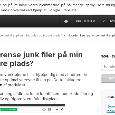
r os på at have vores hjemmeside på så mange sprog som mulig
u maskinoversat ved hjælp af Google Translate.
PRODUKTER
RESURS
e junk filer på min harddisk og frigøre plads?
Hvordan kan jeg rense junk filer p
rense junk filer på min
SØG I 
øre plads?
ere værktøjerne til at hjælpe dig med at udføre de
e optimal ydeevne til din pc. Dette inkluderer
af produktet.
on
nning af din pc for at identificere uønskede filer og
LIGN
liv og frigøre værdifuld diskplads.
Hvord
forbe