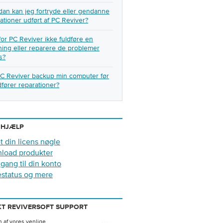
an kan jeg fortryde eller gendanne
ationer udført af PC Reviver?
or PC Reviver ikke fuldføre en
ing eller reparere de problemer
s?
PC Reviver backup min computer før
fører reparationer?
 HJÆLP
t din licens nøgle
load produkter
gang til din konto
estatus og mere
T REVIVERSOFT SUPPORT
 af ​​vores venlige