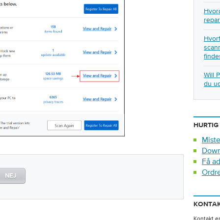
Hvord
repar
Hvorf
scann
finde
Will 
du ud
HURTIG
Miste
Down
Få ad
Ordr
NEJ
KONTAK
Kontakt en