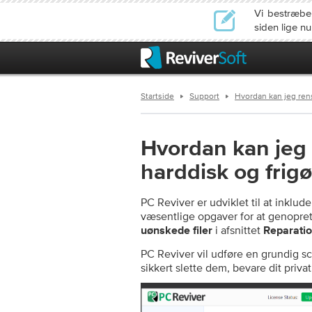
Vi bestræbe
siden lige n
Startside
Support
Hvordan kan jeg rens
Hvordan kan jeg 
harddisk og frig
PC Reviver er udviklet til at inklud
væsentlige opgaver for at genoprett
i afsnittet
uønskede filer
Reparati
PC Reviver vil udføre en grundig sca
sikkert slette dem, bevare dit privat