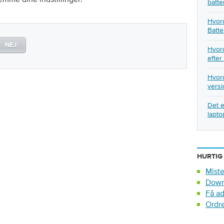
batte
Hvord
Batte
NEJ
Hvord
efter
Hvord
versi
Det e
lapto
HURTIG
Miste
Down
Få ad
Ordr