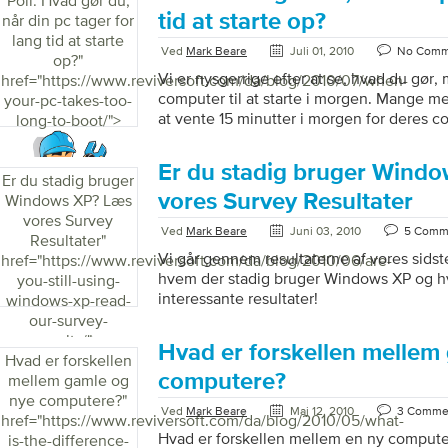
Poll: Hvad gør du,
tid at starte op?
når din pc tager for
lang tid at starte
Ved
Mark Beare
Juli 01, 2010
No Comm
op?
"
Vi er nysgerrige efter at se, hvad du gør,
href="https://www.reviversoft.com/da/blog/2010/07/when-
computer til at starte i morgen. Mange m
your-pc-takes-too-
at vente 15 minutter i morgen for deres co
long-to-boot/">
og finde noget andet at holde dem travlt 
Er du stadig bruger Wind
Er du stadig bruger
vores Survey Resultater
Windows XP? Læs
vores Survey
Ved
Mark Beare
Juni 03, 2010
5 Comm
Resultater
"
Vi går gennem resultaterne af vores sids
href="https://www.reviversoft.com/da/blog/2010/06/are-
hvem der stadig bruger Windows XP og h
you-still-using-
interessante resultater!
windows-xp-read-
our-survey-
results/">
Hvad er forskellen mellem
Hvad er forskellen
computere?
mellem gamle og
nye computere?
"
Ved
Mark Beare
Maj 12, 2010
3 Comme
href="https://www.reviversoft.com/da/blog/2010/05/what-
Hvad er forskellen mellem en ny comput
is-the-difference-