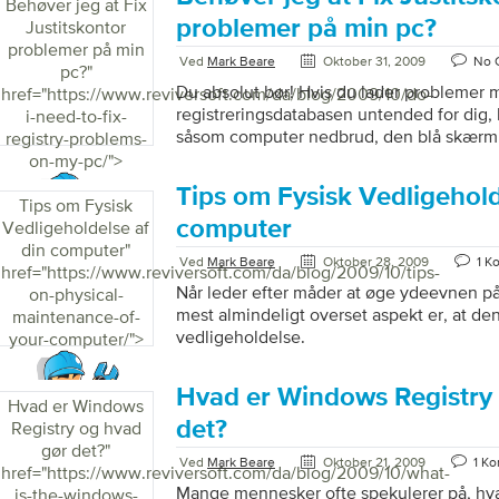
brug for at gendanne et dokument, efter 
Behøver jeg at Fix
program nedbrud.
problemer på min pc?
Justitskontor
problemer på min
Ved
Mark Beare
Oktober 31, 2009
No 
pc?
"
Du absolut bør! Hvis du lader problemer 
href="https://www.reviversoft.com/da/blog/2009/10/do-
registreringsdatabasen untended for dig,
i-need-to-fix-
såsom computer nedbrud, den blå skærm a
registry-problems-
computerens hastighed og systemet fryser
on-my-pc/">
på fastsættelse af Windows registrerings
Tips om Fysisk Vedligehold
forsøge at forhindre dem i at ske i første
Tips om Fysisk
fastholde dig Windows registreringsdatab
computer
Vedligeholdelse af
meget bedre oplevelse med din PC, om du b
din computer
"
Ved
Mark Beare
Oktober 28, 2009
1 K
spil eller skrive e-mails.
href="https://www.reviversoft.com/da/blog/2009/10/tips-
Når leder efter måder at øge ydeevnen p
on-physical-
mest almindeligt overset aspekt er, at den
maintenance-of-
vedligeholdelse.
your-computer/">
Hvad er Windows Registry
Hvad er Windows
det?
Registry og hvad
gør det?
"
Ved
Mark Beare
Oktober 21, 2009
1 K
href="https://www.reviversoft.com/da/blog/2009/10/what-
Mange mennesker ofte spekulerer på, h
is-the-windows-