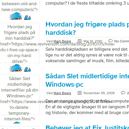
computer? I de fleste tilfælde omkring 3 
between-old-and-
new-computers/">
Hvordan jeg frigøre plads 
Hvordan jeg
harddisk?
frigøre plads på
min harddisk?
"
Ved
Mark Beare
Maj 10, 2010
No Comm
href="https://www.reviversoft.com/da/blog/2010/05/how-
Selv harddiskpladsen er billigere end de
do-i-free-up-space-
lige nu er det aldrig synes at være nok til
on-my-hard-
voksende samlinger af musik, film, billed
drive/">
troede, at vi ville tage sig tid til at vise d
kan frigøre nogle ekstra plads på harddis
Sådan Slet midlertidige int
en større kørsel eller slette dig personlige 
Sådan Slet
Windows-pc
midlertidige
internetfiler på din
Ved
Mark Beare
November 09, 2009
2
Windows-pc
"
Der er mange grunde til, at folks compute
href="https://www.reviversoft.com/da/blog/2009/11/how-
En af de vigtigste årsager til en langsom P
to-delete-
og historie, der kommer med at bruge com
temporary-
Ganske ofte er der grunde til dette data, d
internet-files/">
eksempel, fil historie og backups anvendes
Behøver jeg at Fix Justitsk