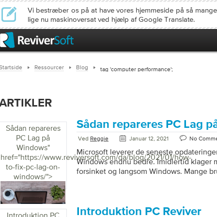
Vi bestræber os på at have vores hjemmeside på så mange
lige nu maskinoversat ved hjælp af Google Translate.
Startside
Ressourcer
Blog
tag 'computer performance';
ARTIKLER
Sådan repareres PC Lag 
Sådan repareres
PC Lag på
Ved
Reggie
Januar 12, 2021
No Comme
Windows
"
Microsoft leverer de seneste opdateringe
href="https://www.reviversoft.com/da/blog/2021/01/how-
Windows endnu bedre. Imidlertid klager
to-fix-pc-lag-on-
forsinket og langsom Windows. Mange bru
windows/">
langsomme computerproblemer. Du har m
pc tidligere kørte hurtigere, men nu er de
Forsinkelsen i computeren fører muligvis i
problem, men det er ret irriterende og fru
Introduktion PC Reviver
Introduktion PC