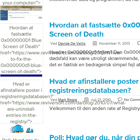
your-computer/">
harddisken og geninstaller Windows for at 
tilstand, den var i, da du først åbnede b
endnu bedre, da den ikke indeholder all
programmer – crapware – der kan komme
Hvordan at fastsætte 0x0
Hvordan at
pc’er). Nogle mennesker vælger at nulstil
Screen of Death
fastsætte
regelmæssigt for at holde den kørende i ti
0x000000D1 Blue
Ved
Davide De Vellis
November 11, 2013
Screen of Death
"
Hvad er 0x000000d1 fejlen? Den 0x0000
href="https://www.reviversoft.com/da/blog/2013/11/how-
dødsfald kan være utroligt skræmmende, 
to-fix-the-
det er faktisk en bedragerisk simpel fejl a
0x000000d1-blue-
0x000000d1-fejl opstår, når en af ​​de driv
screen-of-death/">
din computer, er blevet beskadiget eller o
Hvad er afinstallere poster 
måde. For at løse dette problem kan du rul
Hvad er
opdatere dine drivere eller genoprette dit
registreringsdatabasen?
afinstallere poster i
kendte gode konfiguration. Hvis du for nyl
registreringsdatabasen?
"
Ved
Mark Beare
Juli 21, 2010
No Comm
drivere eller ny plug-and-play-software, er
href="https://www.reviversoft.com/da/blog/2010/07/what-
Velkommen til den anden rate af Registry f
are-uninstall-
entries-in-the-
registry/">
Poll: Hvad gør du, når din 