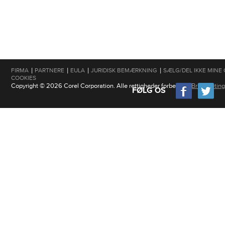
|
|
|
|
FIRMA
PARTNERE
EULA
JURIDISK BEMÆRKNING
SÆLG/DEL IKKE MINE
COOKIES
Copyright © 2026 Corel Corporation. Alle rettigheder forbeholdt
Brugsbeting
FØLG OS