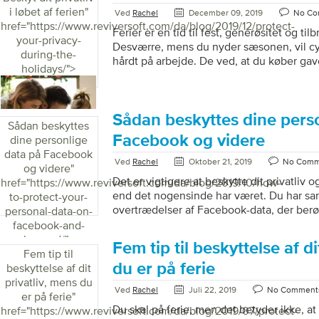
af adgangskode, fotos, betalingsapps, ba
i løbet af ferien
"
Ved
Rachel
December 09, 2019
No Co
videre. Overvej et øjeblik alt, hvad du har
href="https://www.reviversoft.com/da/blog/2019/12/protect-
Ferier er en tid til fest, generøsitet og ti
hvad du gør med din telefon. Og overvej 
your-privacy-
Desværre, mens du nyder sæsonen, vil c
pludselig har kontrol over […]
during-the-
hårdt på arbejde. De ved, at du køber gave
holidays/">
klar til at drage fordel. Heldigvis har vi d
bedste sikkerhedstips, der kan hjælpe me
personlige data i sikkerhed, uanset hvilken
ferien? Beskyt dit privatliv, mens du er på
Sådan beskyttes dine pers
Sådan beskyttes
Bliv ikke svindlet. Cyberkriminelle kan narr
Facebook og videre
dine personlige
data på Facebook
Ved
Rachel
Oktober 21, 2019
No Comm
og videre
"
Det er vigtigere at beskytte dit privatliv 
href="https://www.reviversoft.com/da/blog/2019/10/how-
end det nogensinde har været. Du har sa
to-protect-your-
overtrædelser af Facebook-data, der berør
personal-data-on-
højprofileret hack er der sandsynligvis sn
facebook-and-
cyberangreb, der berører færre mennesker
beyond/">
Fem tip til beskyttelse af di
ødelæggende for de involverede menneske
Fem tip til
omfatte alt fra malware og computervirus t
du er på ferie
beskyttelse af dit
truslerne er ikke begrænset til Facebook
privatliv, mens du
Ved
Rachel
Juli 22, 2019
No Comment
du ikke behøver at blive et offer. Brug diss
er på ferie
"
beskytte […]
Du skal på ferie, men det betyder ikke, at 
href="https://www.reviversoft.com/da/blog/2019/07/protect-