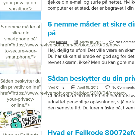
tjekke din e-mail og surfe på nettet. Hvilk
your-privacy-on-
computer er et sted, der er begravet i din
vacation/">
sandsynligvis være den første ting, du p
tænkt på at beskytte dit privatliv, mens d
5 nemme måder at sikre d
solen? Måske ikke. Dit privatliv er altid
5 nemme måder at
mere når du rejser. Der er to ting, du vil g
på
sikre din
privatliv, mens du […]
smartphone på
"
Ved
Rachel
Marts 18, 2019
No Commen
href="https://www.reviversoft.com/da/blog/2019/03/how-
Hej, dejlig telefon! Det ville være en ska
to-secure-your-
Du har sikkert allerede en god sag for det
smartphone/">
revnet skærm, ikke? Men du kan gøre mere
telefon. Her er 5 nemme måder at forsvare
tech (og dig selv). Lær også at identificer
Sådan beskytter du din priv
telefon er blevet kompromitteret. Brug i
Sådan beskytter du
Vi har alle set de nyeste telefonoplåsnin
din privatliv online
"
Ved
Chris
April 18, 2018
No Comments
blik eller et tryk på en finger. De er hurtig
href="https://www.reviversoft.com/da/blog/2018/04/protect-
Chancerne er du har hørt om identitetstyv
your-privacy-
udnyttet personlige oplysninger, stjålne k
online/">
den seneste tid. Du lurer måske på, hvem
hvor du går online, og hvilke hjemmesid
næsten alle bruger internettet på tværs af
privatlivet for hver enkelt af os i fare. An
tjenesteudbydere og regeringer over hel
Hvad er Fejlkode 80072efd