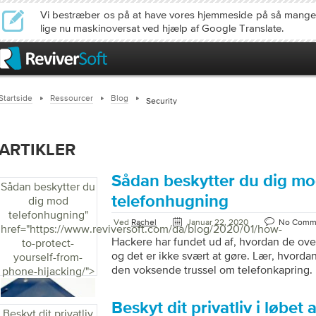
Vi bestræber os på at have vores hjemmeside på så mange
lige nu maskinoversat ved hjælp af Google Translate.
Startside
Ressourcer
Blog
Security
ARTIKLER
Sådan beskytter du dig m
Sådan beskytter du
telefonhugning
dig mod
telefonhugning
"
Ved
Rachel
Januar 22, 2020
No Comm
href="https://www.reviversoft.com/da/blog/2020/01/how-
Hackere har fundet ud af, hvordan de ove
to-protect-
og det er ikke svært at gøre. Lær, hvorda
yourself-from-
den voksende trussel om telefonkapring. 
phone-hijacking/">
Telefonkapring er simpelthen når krimine
“besiddelse” af din telefon, eller mere pa
Beskyt dit privatliv i løbet 
telefon. Dette inkluderer e-mails, bekræfte
Beskyt dit privatliv