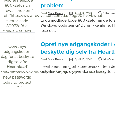
Hvad er Fejlkode
tilsyneladende mere interesserede i at sp
problem
80072efd? En
onlineaktivitet. Ikke at bekymre sig. Her er
firewall problem
"
hjælpe dig med at beskytte […]
Ved
Mark Beare
April 14, 2014
1 Komme
href="https://www.reviversoft.com/da/blog/2014/04/what-
Er du modtage kode 80072efd når de fors
is-error-code-
Windows-opdatering? Du er ikke alene. H
80072efd-a-
løse det.
firewall-issue/">
Opret nye adgangskoder i 
Opret nye
beskytte dig selv fra Heart
adgangskoder i
dag for at beskytte
Ved
Mark Beare
April 10, 2014
No Com
dig selv fra
Heartbleed har gjort store overskrifter i 
Heartbleed
"
betyder for dig, og hvordan du beskytter d
href="https://www.reviversoft.com/da/blog/2014/04/create-
new-passwords-
today-to-protect-
yourself-from-
heartbleed/">