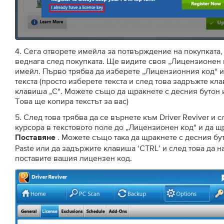
4. Сега отворете имейла за потвърждение на покупката,
веднага след покупката. Ще видите своя „Лицензионен к
имейл. Първо трябва да изберете „Лицензионния код“ и
текста (просто изберете текста и след това задръжте кл
клавиша „C“. Можете също да щракнете с десния бутон 
Това ще копира текстът за вас)
5. След това трябва да се върнете към Driver Reviver и с
курсора в текстовото поле до „Лицензионен код“ и да щ
. Можете също така да щракнете с десния бу
Поставяне
Paste или да задържите клавиша ‘CTRL’ и след това да на
поставите вашия лицензен код.