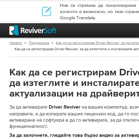
Ние се стремим да локализираме 
колкото е възможно, но тази стран
Google Translate.
Начало
Поддръжка
Как да се регистрирам Driver Reviver, за да из
Как да се регистрирам Driver Reviver, за да изтеглите и инсталирате акт
Как да се регистрирам Drive
да изтеглите и инсталират
актуализации на драйвери
За да активирате
на вашия компютър, всич
Driver Reviver
направите, е да копирате вашия лицензен код, да го пос
активиране на софтуера и да го активирате, за да отклю
функционалност.
За да започнете, гледайте това бързо видео за активира