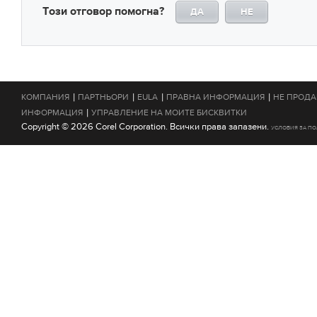
Този отговор помогна?
ДА
НЕ
|
|
|
|
КОМПАНИЯ
ПАРТНЬОРИ
EULA
ПРАВНА ИНФОРМАЦИЯ
НЕ ПРОДА
|
ИНФОРМАЦИЯ
УПРАВЛЕНИЕ НА МОИТЕ БИСКВИТКИ
Copyright © 2026 Corel Corporation. Всички права запазени.
УСЛОВИЯ ЗА П