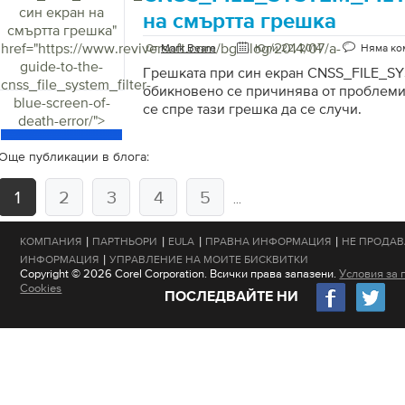
син екран на
на смъртта грешка
смъртта грешка
"
href="https://www.reviversoft.com/bg/blog/2014/07/a-
От
Mark Beare
Юли 22, 2014
Няма ко
guide-to-the-
Грешката при син екран CNSS_FILE_S
cnss_file_system_filter-
обикновено се причинява от проблеми с
blue-screen-of-
се спре тази грешка да се случи.
death-error/">
Още публикации в блога:
1
2
3
4
5
...
|
|
|
|
КОМПАНИЯ
ПАРТНЬОРИ
EULA
ПРАВНА ИНФОРМАЦИЯ
НЕ ПРОДАВ
|
ИНФОРМАЦИЯ
УПРАВЛЕНИЕ НА МОИТЕ БИСКВИТКИ
Copyright © 2026 Corel Corporation. Всички права запазени.
Условия за 
Cookies
ПОСЛЕДВАЙТЕ НИ