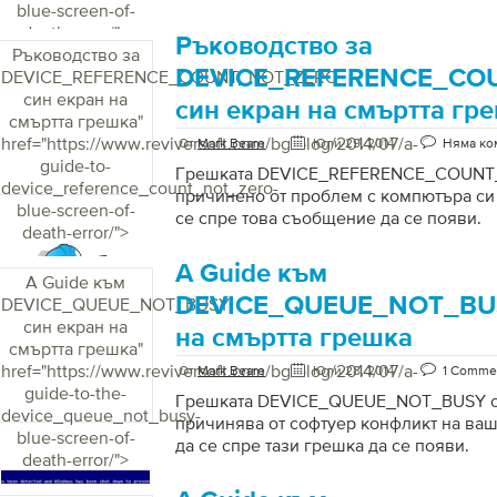
blue-screen-of-
death-error/">
Ръководство за
Ръководство за
DEVICE_REFERENCE_CO
DEVICE_REFERENCE_COUNT_NOT_ZERO
син екран на
син екран на смъртта гр
смъртта грешка
"
href="https://www.reviversoft.com/bg/blog/2014/07/a-
От
Mark Beare
Юли 29, 2014
Няма ко
guide-to-
Грешката DEVICE_REFERENCE_COUNT
device_reference_count_not_zero-
причинено от проблем с компютъра си 
blue-screen-of-
се спре това съобщение да се появи.
death-error/">
A Guide към
A Guide към
DEVICE_QUEUE_NOT_BUS
DEVICE_QUEUE_NOT_BUSY
син екран на
на смъртта грешка
смъртта грешка
"
href="https://www.reviversoft.com/bg/blog/2014/07/a-
От
Mark Beare
Юли 28, 2014
1 Comme
guide-to-the-
Грешката DEVICE_QUEUE_NOT_BUSY о
device_queue_not_busy-
причинява от софтуер конфликт на ваш
blue-screen-of-
да се спре тази грешка да се появи.
death-error/">