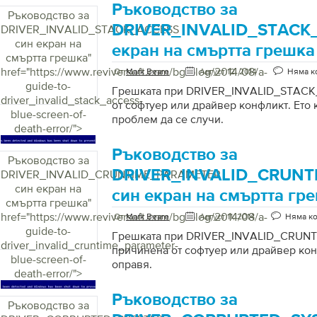
Ръководство за
Ръководство за
DRIVER_INVALID_STACK
DRIVER_INVALID_STACK_ACCESS
син екран на
екран на смъртта грешка
смъртта грешка
"
href="https://www.reviversoft.com/bg/blog/2014/08/a-
От
Mark Beare
Август 12, 2014
Няма к
guide-to-
Грешката при DRIVER_INVALID_STACK
driver_invalid_stack_access-
от софтуер или драйвер конфликт. Ето к
blue-screen-of-
проблем да се случи.
death-error/">
Ръководство за
Ръководство за
DRIVER_INVALID_CRUN
DRIVER_INVALID_CRUNTIME_PARAMETER
син екран на
син екран на смъртта гр
смъртта грешка
"
href="https://www.reviversoft.com/bg/blog/2014/08/a-
От
Mark Beare
Август 11, 2014
Няма к
guide-to-
Грешката при DRIVER_INVALID_CRUN
driver_invalid_cruntime_parameter-
причинена от софтуер или драйвер конф
blue-screen-of-
оправя.
death-error/">
Ръководство за
Ръководство за