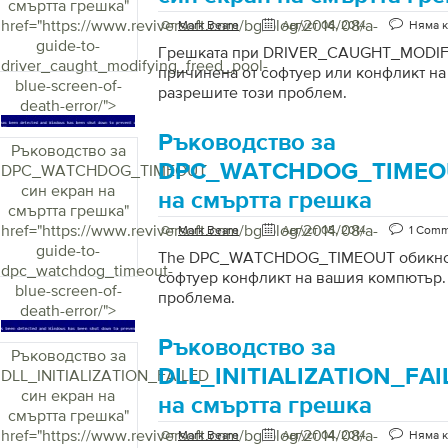
смъртта грешка
"
href="https://www.reviversoft.com/bg/blog/2014/08/a-
От
Mark Beare
Август 06, 2014
Няма 
guide-to-
Грешката при DRIVER_CAUGHT_MODI
driver_caught_modifying_freed_pool-
причинена от софтуер или конфликт на 
blue-screen-of-
разрешите този проблем.
death-error/">
Ръководство за
Ръководство за
DPC_WATCHDOG_TIMEOU
DPC_WATCHDOG_TIMEOUT
син екран на
на смъртта грешка
смъртта грешка
"
href="https://www.reviversoft.com/bg/blog/2014/08/a-
От
Mark Beare
Август 05, 2014
1 Com
guide-to-
The DPC_WATCHDOG_TIMEOUT обикнов
dpc_watchdog_timeout-
софтуер конфликт на вашия компютър. 
blue-screen-of-
проблема.
death-error/">
Ръководство за
Ръководство за
DLL_INITIALIZATION_FAI
DLL_INITIALIZATION_FAILED
син екран на
на смъртта грешка
смъртта грешка
"
href="https://www.reviversoft.com/bg/blog/2014/08/a-
От
Mark Beare
Август 04, 2014
Няма 