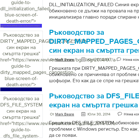
guide-to-
DLL_INITIALIZATION_FAILED Синия екр
dll_initialization_failed-
обикновено се дължи на провала на п
blue-screen-of-
инициализира главно поради спиране 
death-error/">
станция. Липсващата или повредена ус
достъп (RAS) може също да причини та
Ръководство за
Ръководство за
Първоначално използването на DLL пр
DIRTY_MAPPED_PAGES_
DIRTY_MAPPED_PAGES_CONGESTION
отчитане на грешки. Приложението ще
син екран на
неизправности в софтуера и ще ги изпр
син екран на смъртта гр
смъртта грешка
"
това. Грешката се проявява като се п
href="https://www.reviversoft.com/bg/blog/2014/07/a-
съобщение, че инициализацията е неу
От
Mark Beare
Юли 31, 2014
Няма ко
guide-to-
необичайно процеса, когато потребите
Грешката при DIRTY_MAPPED_PAGES
dirty_mapped_pages_congestion-
в контролния панел. Бутонът […]
обикновено се причинява от проблем 
blue-screen-of-
шофьори. Ето как да се спре на грешка
death-error/">
Ръководство за DFS_FIL
Ръководство за
екран на смъртта грешка
DFS_FILE_SYSTEM
син екран на
От
Mark Beare
Юли 30, 2014
Няма ко
смъртта грешка
"
Грешката DFS_FILE_SYSTEM обикновен
href="https://www.reviversoft.com/bg/blog/2014/07/a-
проблеми с Windows регистър. Ето как 
guide-to-
да се появи.
dfs_file_system-