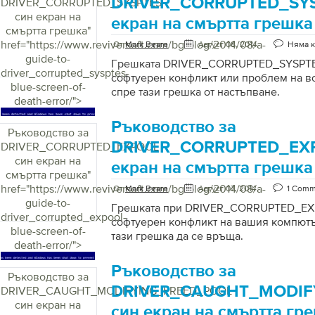
DRIVER_CORRUPTED_SYS
DRIVER_CORRUPTED_SYSPTES
син екран на
екран на смъртта грешка
смъртта грешка
"
href="https://www.reviversoft.com/bg/blog/2014/08/a-
От
Mark Beare
Август 08, 2014
Няма 
guide-to-
Грешката DRIVER_CORRUPTED_SYSPTES
driver_corrupted_sysptes-
софтуерен конфликт или проблем на вод
blue-screen-of-
спре тази грешка от настъпване.
death-error/">
Ръководство за
Ръководство за
DRIVER_CORRUPTED_EX
DRIVER_CORRUPTED_EXPOOL
син екран на
екран на смъртта грешка
смъртта грешка
"
href="https://www.reviversoft.com/bg/blog/2014/08/a-
От
Mark Beare
Август 07, 2014
1 Comm
guide-to-
Грешката при DRIVER_CORRUPTED_EXP
driver_corrupted_expool-
софтуерен конфликт на вашия компютър
blue-screen-of-
тази грешка да се връща.
death-error/">
Ръководство за
Ръководство за
DRIVER_CAUGHT_MODIF
DRIVER_CAUGHT_MODIFYING_FREED_POOL
син екран на
син екран на смъртта гр