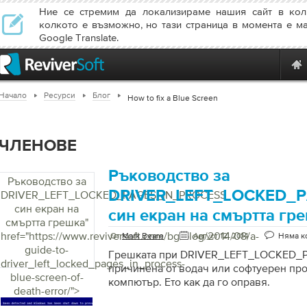
Ние се стремим да локализираме нашия сайт в кол
колкото е възможно, но тази страница в момента е м
Google Translate.
Начало
Ресурси
Блог
How to fix a Blue Screen
ЧЛЕНОВЕ
Ръководство за
Ръководство за
DRIVER_LEFT_LOCKED_
DRIVER_LEFT_LOCKED_PAGES_IN_PROCESS
син екран на
син екран на смъртта гр
смъртта грешка
"
href="https://www.reviversoft.com/bg/blog/2014/08/a-
От
Mark Beare
Август 12, 2014
Няма к
guide-to-
Грешката при DRIVER_LEFT_LOCKED_
driver_left_locked_pages_in_process-
причинена от водач или софтуерен пр
blue-screen-of-
компютър. Ето как да го оправя.
death-error/">