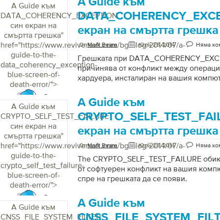
A Guide към
A Guide към
DATA_COHERENCY_EXCE
DATA_COHERENCY_EXCEPTION
син екран на
екран на смъртта грешка
смъртта грешка
"
href="https://www.reviversoft.com/bg/blog/2014/07/a-
От
Mark Beare
Юли 25, 2014
Няма ко
guide-to-the-
Грешката при DATA_COHERENCY_EXCE
data_coherency_exception-
причинява от конфликт между операци
blue-screen-of-
хардуера, инсталиран на вашия компю
death-error/">
A Guide към
A Guide към
CRYPTO_SELF_TEST_FAI
CRYPTO_SELF_TEST_FAILURE
син екран на
екран на смъртта грешка
смъртта грешка
"
href="https://www.reviversoft.com/bg/blog/2014/07/a-
От
Mark Beare
Юли 23, 2014
Няма ко
guide-to-the-
The CRYPTO_SELF_TEST_FAILURE обик
crypto_self_test_failure-
от софтуерен конфликт на вашия компют
blue-screen-of-
спре на грешката да се появи.
death-error/">
A Guide към
A Guide към
CNSS_FILE_SYSTEM_FILT
CNSS_FILE_SYSTEM_FILTER