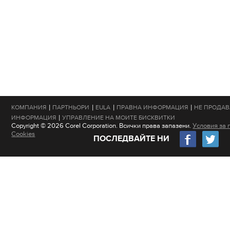
|
|
|
|
КОМПАНИЯ
ПАРТНЬОРИ
EULA
ПРАВНА ИНФОРМАЦИЯ
НЕ ПРОДАВ
|
ИНФОРМАЦИЯ
УПРАВЛЕНИЕ НА МОИТЕ БИСКВИТКИ
Copyright © 2026 Corel Corporation. Всички права запазени.
Условия за 
Cookies
ПОСЛЕДВАЙТЕ НИ