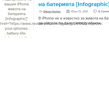
на батерията [Infographic
вашия iPhone
живота на
От
Steve Horton
Юни 13, 2011
6 Comm
батерията
В iPhone не е известно за живота на ба
[Infographic]
"
да отидете по-дълго между обекти.
href="https://www.reviversoft.com/bg/blog/2011/06/improve-
your-iphones-
battery-life-
infographic/">