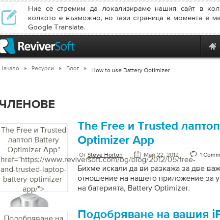
Ние се стремим да локализираме нашия сайт в кол
колкото е възможно, но тази страница в момента е м
Google Translate.
Начало
Ресурси
Блог
How to use Battery Optimizer
ЧЛЕНОВЕ
The Free и Trusted лаптоп
The Free и Trusted
Optimizer App
лаптоп Battery
Optimizer App
"
От
Steve Horton
Май 22, 2012
1 Comm
href="https://www.reviversoft.com/bg/blog/2012/05/free-
Бихме искали да ви разкажа за две в
and-trusted-laptop-
отношение на нашето приложение за у
battery-optimizer-
на батерията, Battery Optimizer.
app/">
Подобряване на вашия i
Подобряване на