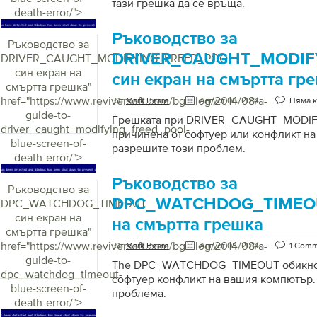
тази грешка да се връща.
death-error/">
Ръководство за
Ръководство за
DRIVER_CAUGHT_MODIF
DRIVER_CAUGHT_MODIFYING_FREED_POOL
син екран на
син екран на смъртта гр
смъртта грешка
"
href="https://www.reviversoft.com/bg/blog/2014/08/a-
От
Mark Beare
Август 06, 2014
Няма 
guide-to-
Грешката при DRIVER_CAUGHT_MODI
driver_caught_modifying_freed_pool-
причинена от софтуер или конфликт на 
blue-screen-of-
разрешите този проблем.
death-error/">
Ръководство за
Ръководство за
DPC_WATCHDOG_TIMEOU
DPC_WATCHDOG_TIMEOUT
син екран на
на смъртта грешка
смъртта грешка
"
href="https://www.reviversoft.com/bg/blog/2014/08/a-
От
Mark Beare
Август 05, 2014
1 Com
guide-to-
The DPC_WATCHDOG_TIMEOUT обикнов
dpc_watchdog_timeout-
софтуер конфликт на вашия компютър. 
blue-screen-of-
проблема.
death-error/">