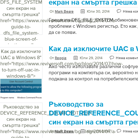
екран на смъртта грешка
DFS_FILE_SYSTEM
син екран на
От
Mark Beare
Юли 30, 2014
Няма ко
смъртта грешка
"
Грешката DFS_FILE_SYSTEM обикновен
href="https://www.reviversoft.com/bg/blog/2014/07/a-
проблеми с Windows регистър. Ето как 
guide-to-
да се появи.
dfs_file_system-
blue-screen-of-
death-error/">
Как да изключите UAC в 
Как да изключите
UAC в Windows 8
"
От
Reggie
Юли 29, 2014
Няма комен
href="https://www.reviversoft.com/bg/blog/2014/07/how-
Ако често използвате различни софту
to-turn-off-uac-in-
програми на компютъра си, вероятно н
windows-8/">
подкана за контрол на потребителските
се появява при всяко стартиране на п
прозореца за управление на потребите
Windows показва промпт за управлени
акаунт (UAC), за да ви уведоми, преди
Ръководство за
Ръководство за
направи промени в компютъра ви. Те
DEVICE_REFERENCE_CO
DEVICE_REFERENCE_COUNT_NOT_ZERO
изискват разрешение на ниво админист
син екран на
син екран на смъртта гр
добре да оставите UAC да ви известяв
смъртта грешка
"
или програми се опитват да направят п
href="https://www.reviversoft.com/bg/blog/2014/07/a-
От
Mark Beare
Юли 29, 2014
Няма ко
guide-to-