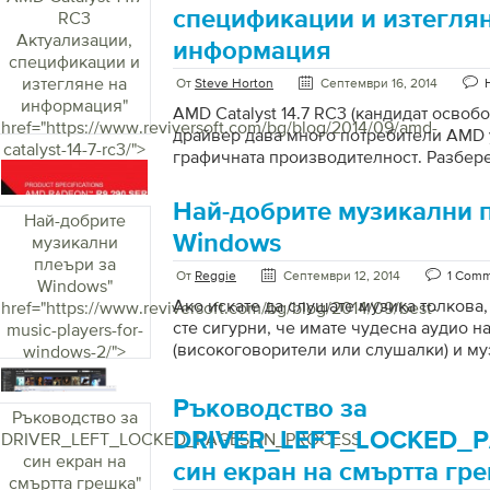
вашия компютър. App Paths Какво е то
спецификации и изтеглян
RC3
инсталацията за някои програми се съ
Актуализации,
информация
регистър. Това позволява на тези прог
спецификации и
чрез диалоговия прозорец Run, без д
изтегляне на
От
Steve Horton
Септември 16, 2014
заявление. Registry Reviver ще идент
информация
"
AMD Catalyst 14.7 RC3 (кандидат освоб
препратки, които […]
href="https://www.reviversoft.com/bg/blog/2014/09/amd-
драйвер дава много потребители AMD
catalyst-14-7-rc3/">
графичната производителност. Разбере
Най-добрите музикални 
Най-добрите
Windows
музикални
плеъри за
От
Reggie
Септември 12, 2014
1 Com
Windows
"
Ако искате да слушате музика толкова, 
href="https://www.reviversoft.com/bg/blog/2014/09/best-
сте сигурни, че имате чудесна аудио н
music-players-for-
(високоговорители или слушалки) и м
windows-2/">
(приложение), за да възпроизвеждате
от компютъра си. Разбира се, има при
Ръководство за
Media Player, което е включено в Wind
Ръководство за
опитате нещо по-ново, по-мощно и по
DRIVER_LEFT_LOCKED_
DRIVER_LEFT_LOCKED_PAGES_IN_PROCESS
време на мисия аз търсех интернет за
син екран на
син екран на смъртта гр
плейъри за Windows, които са налични 
смъртта грешка
"