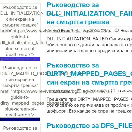
Ръководство за
Ръководство за
DLL_INITIALIZATION_FAI
DLL_INITIALIZATION_FAILED
син екран на
на смъртта грешка
смъртта грешка
"
href="https://www.reviversoft.com/bg/blog/2014/08/a-
От
Mark Beare
Август 04, 2014
Няма 
guide-to-
DLL_INITIALIZATION_FAILED Синия екр
dll_initialization_failed-
обикновено се дължи на провала на п
blue-screen-of-
инициализира главно поради спиране 
death-error/">
станция. Липсващата или повредена ус
достъп (RAS) може също да причини та
Ръководство за
Ръководство за
Първоначално използването на DLL пр
DIRTY_MAPPED_PAGES_
DIRTY_MAPPED_PAGES_CONGESTION
отчитане на грешки. Приложението ще
син екран на
неизправности в софтуера и ще ги изпр
син екран на смъртта гр
смъртта грешка
"
това. Грешката се проявява като се п
href="https://www.reviversoft.com/bg/blog/2014/07/a-
съобщение, че инициализацията е неу
От
Mark Beare
Юли 31, 2014
Няма ко
guide-to-
необичайно процеса, когато потребите
Грешката при DIRTY_MAPPED_PAGES
dirty_mapped_pages_congestion-
в контролния панел. Бутонът […]
обикновено се причинява от проблем 
blue-screen-of-
шофьори. Ето как да се спре на грешка
death-error/">
Ръководство за DFS_FIL
Ръководство за