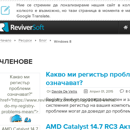
Ние се стремим да локализираме нашия сайт в кол
колкото е възможно, но тази страница в момента е м
Google Translate.
Начало
Ресурси
Блог
Windows 8
ЧЛЕНОВЕ
Какво ми регистър проб
Какво ми
означават?
регистър
проблеми
От
Davide De Vellis
Април 01, 2015
8 
означават?
"
Registry Reviver провежда цялостен и 
href="https://www.reviversoft.com/bg/blog/2015/04/what-
системния регистър на вашия компют
do-my-registry-
проблеми могат да доведат до проблем
problems-mean/">
PC обувка, проблеми с производително
сривове и обща нестабилност на система
AMD Catalyst 14.7 RC3 Ак
което прави Registry Reviver търсете и
AMD Catalyst 14.7