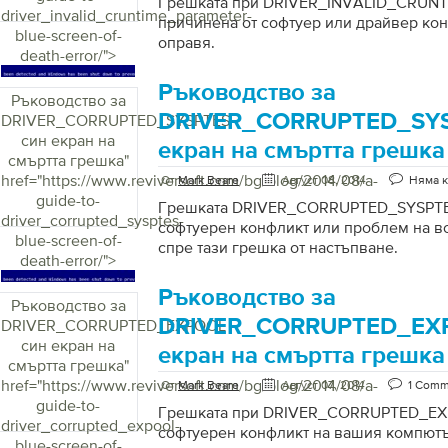
Грешката при DRIVER_INVALID_CRUN
driver_invalid_cruntime_parameter-
причинена от софтуер или драйвер конф
blue-screen-of-
оправя.
death-error/">
Ръководство за
Ръководство за
DRIVER_CORRUPTED_SYS
DRIVER_CORRUPTED_SYSPTES
син екран на
екран на смъртта грешка
смъртта грешка
"
href="https://www.reviversoft.com/bg/blog/2014/08/a-
От
Mark Beare
Август 08, 2014
Няма 
guide-to-
Грешката DRIVER_CORRUPTED_SYSPTES
driver_corrupted_sysptes-
софтуерен конфликт или проблем на вод
blue-screen-of-
спре тази грешка от настъпване.
death-error/">
Ръководство за
Ръководство за
DRIVER_CORRUPTED_EX
DRIVER_CORRUPTED_EXPOOL
син екран на
екран на смъртта грешка
смъртта грешка
"
href="https://www.reviversoft.com/bg/blog/2014/08/a-
От
Mark Beare
Август 07, 2014
1 Comm
guide-to-
Грешката при DRIVER_CORRUPTED_EXP
driver_corrupted_expool-
софтуерен конфликт на вашия компютър
blue-screen-of-