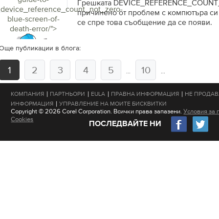
Грешката DEVICE_REFERENCE_COUNT
device_reference_count_not_zero-
причинено от проблем с компютъра си 
blue-screen-of-
се спре това съобщение да се появи.
death-error/">
Още публикации в блога:
1
2
3
4
5
10
...
...
|
|
|
|
КОМПАНИЯ
ПАРТНЬОРИ
EULA
ПРАВНА ИНФОРМАЦИЯ
НЕ ПРОДАВ
|
ИНФОРМАЦИЯ
УПРАВЛЕНИЕ НА МОИТЕ БИСКВИТКИ
Copyright © 2026 Corel Corporation. Всички права запазени.
Условия за 
Cookies
ПОСЛЕДВАЙТЕ НИ