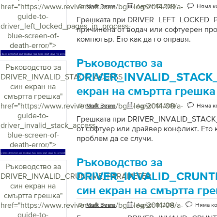
съставих списък на играчите, които с
href="https://www.reviversoft.com/bg/blog/2014/08/a-
От
Mark Beare
Август 12, 2014
Няма к
опитвате на вашия компютър с Windows
guide-to-
Грешката при DRIVER_LEFT_LOCKED_
driver_left_locked_pages_in_process-
причинена от водач или софтуерен пр
blue-screen-of-
компютър. Ето как да го оправя.
death-error/">
Ръководство за
Ръководство за
DRIVER_INVALID_STACK
DRIVER_INVALID_STACK_ACCESS
син екран на
екран на смъртта грешка
смъртта грешка
"
href="https://www.reviversoft.com/bg/blog/2014/08/a-
От
Mark Beare
Август 12, 2014
Няма к
guide-to-
Грешката при DRIVER_INVALID_STACK
driver_invalid_stack_access-
от софтуер или драйвер конфликт. Ето к
blue-screen-of-
проблем да се случи.
death-error/">
Ръководство за
Ръководство за
DRIVER_INVALID_CRUN
DRIVER_INVALID_CRUNTIME_PARAMETER
син екран на
син екран на смъртта гр
смъртта грешка
"
href="https://www.reviversoft.com/bg/blog/2014/08/a-
От
Mark Beare
Август 11, 2014
Няма к
guide-to-