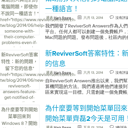
電腦問題，即使你
一種語言！
不說同一種語言！
"
通過
Mark Beare
六月 13, 2014
沒有評
href="https://www.reviversoft.com/zh-
tw/blog/2014/06/help-
我們開發了ReviverSoft Answers
someone-with-
平台。任何人都可以創建一個免費帳戶，
their-computer-
Mac問題的問題。發布問題後，社區內
problems-even-if-
果他們覺得可以提供幫助的話。任何人，
you-dont-speak-
ReviverSoft Answers的一個令人驚
新ReviverSoft答案特
the-same-
（還有更多的語言）。您可以使用法語，
新ReviverSoft答案
language/">
語言發布問題。更加驚人的功能是，您可
特性：新的問題，
的信息
ReviverSoft Answers中發布的任
留下您的信息
"
初發布的語言是什麼。 當您在ReviverSoft
通過
Mark Beare
六月 13, 2014
沒有評
href="https://www.reviversoft.com/zh-
時，您可能會在問題標題旁邊或答案旁邊
tw/blog/2014/06/new-
自ReviverSoft Answers推出以來
誌表示發布此問題或答案時最初使用的語
reviversoft-
算機問題的方法。我們通過將他們連接到
什麼語言或者說什麼語言，您都可以幫助
answers-feature-
區來實現這一目標。只需創建一個免費帳
希望您喜歡這項功能，如果您有任何意見
get-notified-of-
ReviverSoft Answers上發布有關您
意見。請隨時在下面發表評論。它可以是
new-questions/">
其進行回答。如果你還沒有嘗試過，你應
能，甚至是您認為我們可以合併到ReviverSo
為什麼要等到開始菜單回來到W
一個瑣碎的問題嗎？ 問一下！ 今天我們宣布Revi
為什麼要等到開始
法。
的另一項重大改進，專門針對想要回答問
菜單回來到
開始菜單齊磊2今天是可用
可以收到ReviverSoft Answers上
Windows 8？開始
需要在ReviverSoft Answers主頁
通過
Mark Beare
五月 01, 2014
1條評論