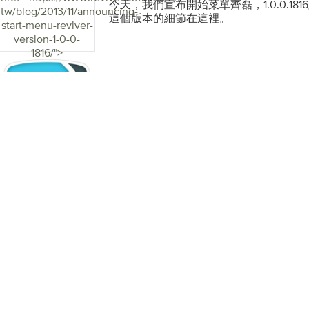
器等工具，以及ReviverSoft的崩潰幫
今天，我們宣布開始菜單齊磊，1.0.0.1
tw/blog/2013/11/announcing-
源。 “PC Reviver的維護工具” 這還不
這個版本的細節在這裡。
start-menu-reviver-
Reviver產品頁面上看到完整的功能列表和說明
version-1-0-0-
不同之處在於產品的內置動態和社交性質。 P
1816/">
入ReviverSoft Answers，以便您
需求相關的問題。它還可以直接訪問警報
並優化簡單安全的方式。此外，在不給予
Alerts將成為未來版本中一些非常酷，
台，將於2014年發布。 您可以在我們的
Reviver的更多信息，或者直接下載它以
Reviver的未來非常令人興奮，計劃在
性和功能。與往常一樣，產品更新和升級
後完全免費提供。 在過去的兩年中，他
發團隊致敬。我們確實擁有一些在Revive
聰明的人才，如果沒有他們每個人，我們
Reviver的真棒V1！ 我們在PC Revi
且很想听到您的想法，一如既往，請隨時
founders@reviversoft.com直接
彰，建設性批評，或者只是打個招呼。 馬克和大
始人