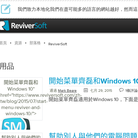
我們致力本地化我們在盡可能多的語言的網站越好，然而這
首頁
資源
部落格
ReviverSoft
用品
開始菜單齊磊和Windows 1
開始菜單齊磊和
Windows 10
"
通過
Mark Beare
七月 29, 2015
1條評論
href="https://www.reviversoft.com/zh-
開始菜單齊磊適用於Windows 10，下
tw/blog/2015/07/start-
menu-reviver-and-
windows-10/">
幫助別人與他們的電腦問題
幫助別人與他們的