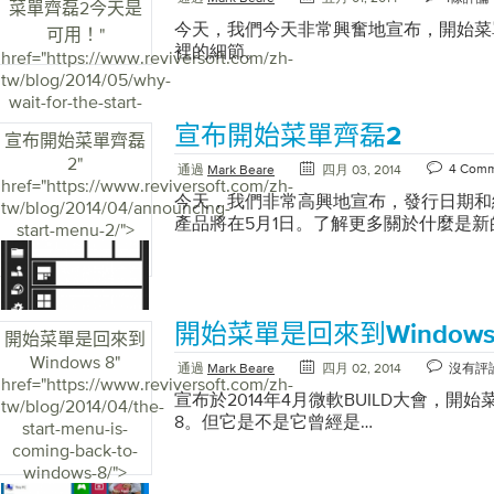
菜單齊磊2今天是
能的方法： 登錄ReviverSoft網站訪
今天，我們今天非常興奮地宣布，開始菜
可用！
"
任何新問題時通知我”的複選框 很簡單
裡的細節。
href="https://www.reviversoft.com/zh-
們提出問題後立即幫助他們！ 我們已經建立了R
tw/blog/2014/05/why-
Answers，成為來自世界各地的人們通
wait-for-the-start-
台。我們喜歡聽到關於如何繼續改進和開
menu-to-come-
的反饋。如果您有其他想法，請在下面留
宣布開始菜單齊磊2
宣布開始菜單齊磊
back-to-windows-
2
"
8-start-menu-
4 Com
通過
Mark Beare
四月 03, 2014
href="https://www.reviversoft.com/zh-
reviver-2-is-
今天，我們非常高興地宣布，發行日期和
tw/blog/2014/04/announcing-
available-today/">
產品將在5月1日。了解更多關於什麼是新
start-menu-2/">
開始菜單是回來到Windows
開始菜單是回來到
Windows 8
"
通過
Mark Beare
四月 02, 2014
沒有評
href="https://www.reviversoft.com/zh-
宣布於2014年4月微軟BUILD大會，開始菜
tw/blog/2014/04/the-
8。但它是不是它曾經是…
start-menu-is-
coming-back-to-
windows-8/">