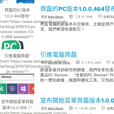
齊磊的PC版本1.0.0.464發
齊磊的PC版本
1.0.0.464發布
"
通過
Mark Beare
二月 07, 2014
沒有評
href="https://www.reviversoft.com/zh-
齊磊電腦的新版本今日發布。之後從用戶
tw/blog/2014/02/pc-
見。我們希望你喜歡它！
reviver-version-1-0-
0-464-released/">
引進電腦齊磊
引進電腦齊磊
"
href="https://www.reviversoft.com/zh-
通過
Davide De Vellis
十二月 11, 2013
tw/blog/2013/12/introducing-
經過多個月的研究和開發，我們非常欣喜地
pc-reviver/">
產品PC Reviver 。 “全新的PC Reviver”
的一體化維修，維護和優化工具。它包括
幫助您恢復PC的最佳性能並保持這種狀態
PC Reviver是您需要的唯一實用程序
持這種狀態。 基於我們現有的產品，PC R
宣布開始菜單齊磊版本1.0.0.
如註冊表實用程序和驅動程序更新實用程序
宣布開始菜單齊磊
件清理程序和Windows更新程序。 “PC Re
版本1.0.0.1816！
"
通過
Mark Beare
十一月 04, 2013
沒有
護方面，它直接在產品中包含驅動程序備
href="https://www.reviversoft.com/zh-