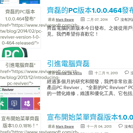
齊磊的PC版本1.0.0.464發
齊磊的PC版本
1.0.0.464發布
"
通過
Mark Beare
二月 07, 2014
沒有評
href="https://www.reviversoft.com/zh-
齊磊電腦的新版本今日發布。之後從用戶
tw/blog/2014/02/pc-
見。我們希望你喜歡它！
reviver-version-1-0-
0-464-released/">
引進電腦齊磊
引進電腦齊磊
"
href="https://www.reviversoft.com/zh-
通過
Davide De Vellis
十二月 11, 2013
tw/blog/2013/12/introducing-
經過多個月的研究和開發，我們非常欣喜地
pc-reviver/">
產品PC Reviver 。 “全新的PC Reviver”
的一體化維修，維護和優化工具。它包括
幫助您恢復PC的最佳性能並保持這種狀態
PC Reviver是您需要的唯一實用程序
持這種狀態。 基於我們現有的產品，PC R
宣布開始菜單齊磊版本1.0.0.
如註冊表實用程序和驅動程序更新實用程序
宣布開始菜單齊磊
件清理程序和Windows更新程序。 “PC Re
版本1.0.0.1816！
"
通過
Mark Beare
十一月 04, 2013
沒有
護方面，它直接在產品中包含驅動程序備
href="https://www.reviversoft.com/zh-