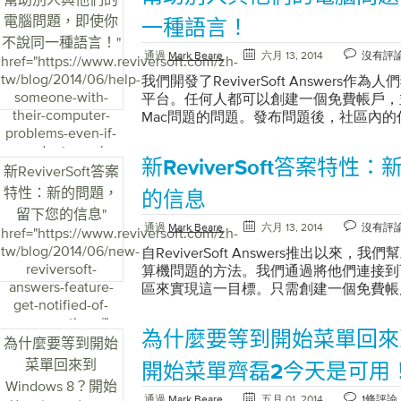
電腦問題，即使你
一種語言！
不說同一種語言！
"
通過
Mark Beare
六月 13, 2014
沒有評
href="https://www.reviversoft.com/zh-
tw/blog/2014/06/help-
我們開發了ReviverSoft Answers
someone-with-
平台。任何人都可以創建一個免費帳戶，
their-computer-
Mac問題的問題。發布問題後，社區內
problems-even-if-
果他們覺得可以提供幫助的話。任何人，
you-dont-speak-
ReviverSoft Answers的一個令人驚
新ReviverSoft答案特
the-same-
（還有更多的語言）。您可以使用法語，
新ReviverSoft答案
language/">
語言發布問題。更加驚人的功能是，您可
特性：新的問題，
的信息
ReviverSoft Answers中發布的任
留下您的信息
"
初發布的語言是什麼。 當您在ReviverSoft
通過
Mark Beare
六月 13, 2014
沒有評
href="https://www.reviversoft.com/zh-
時，您可能會在問題標題旁邊或答案旁邊
tw/blog/2014/06/new-
自ReviverSoft Answers推出以來
誌表示發布此問題或答案時最初使用的語
reviversoft-
算機問題的方法。我們通過將他們連接到
什麼語言或者說什麼語言，您都可以幫助
answers-feature-
區來實現這一目標。只需創建一個免費帳
希望您喜歡這項功能，如果您有任何意見
get-notified-of-
ReviverSoft Answers上發布有關您
意見。請隨時在下面發表評論。它可以是
new-questions/">
其進行回答。如果你還沒有嘗試過，你應
能，甚至是您認為我們可以合併到ReviverSo
為什麼要等到開始菜單回來到W
一個瑣碎的問題嗎？ 問一下！ 今天我們宣布Revi
為什麼要等到開始
法。
的另一項重大改進，專門針對想要回答問
菜單回來到
開始菜單齊磊2今天是可用
可以收到ReviverSoft Answers上
Windows 8？開始
需要在ReviverSoft Answers主頁
通過
Mark Beare
五月 01, 2014
1條評論