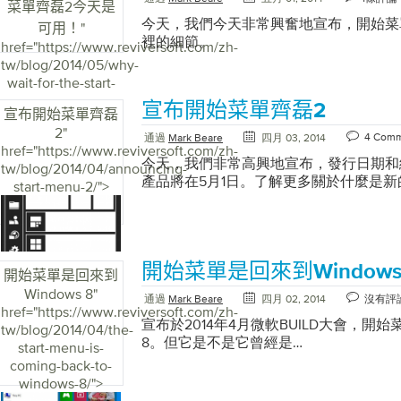
菜單齊磊2今天是
能的方法： 登錄ReviverSoft網站訪
今天，我們今天非常興奮地宣布，開始菜
可用！
"
任何新問題時通知我”的複選框 很簡單
裡的細節。
href="https://www.reviversoft.com/zh-
們提出問題後立即幫助他們！ 我們已經建立了R
tw/blog/2014/05/why-
Answers，成為來自世界各地的人們通
wait-for-the-start-
台。我們喜歡聽到關於如何繼續改進和開
menu-to-come-
的反饋。如果您有其他想法，請在下面留
宣布開始菜單齊磊2
宣布開始菜單齊磊
back-to-windows-
2
"
8-start-menu-
4 Com
通過
Mark Beare
四月 03, 2014
href="https://www.reviversoft.com/zh-
reviver-2-is-
今天，我們非常高興地宣布，發行日期和
tw/blog/2014/04/announcing-
available-today/">
產品將在5月1日。了解更多關於什麼是新
start-menu-2/">
開始菜單是回來到Windows
開始菜單是回來到
Windows 8
"
通過
Mark Beare
四月 02, 2014
沒有評
href="https://www.reviversoft.com/zh-
宣布於2014年4月微軟BUILD大會，開始菜
tw/blog/2014/04/the-
8。但它是不是它曾經是…
start-menu-is-
coming-back-to-
windows-8/">