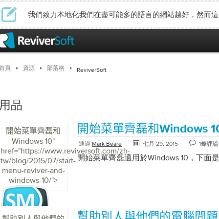
我們致力本地化我們在盡可能多的語言的網站越好，然而這
首頁
資源
部落格
ReviverSoft
用品
開始菜單齊磊和Windows 1
開始菜單齊磊和
Windows 10
"
通過
Mark Beare
七月 29, 2015
1條評論
href="https://www.reviversoft.com/zh-
開始菜單齊磊適用於Windows 10，下
tw/blog/2015/07/start-
menu-reviver-and-
windows-10/">
幫助別人與他們的電腦問題
幫助別人與他們的