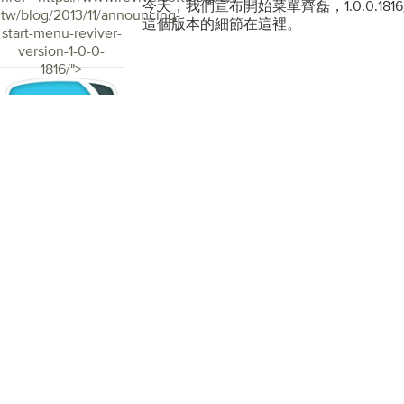
器等工具，以及ReviverSoft的崩潰幫
今天，我們宣布開始菜單齊磊，1.0.0.1
tw/blog/2013/11/announcing-
源。 “PC Reviver的維護工具” 這還不
這個版本的細節在這裡。
start-menu-reviver-
Reviver產品頁面上看到完整的功能列表和說明
version-1-0-0-
不同之處在於產品的內置動態和社交性質。 P
1816/">
入ReviverSoft Answers，以便您
需求相關的問題。它還可以直接訪問警報
並優化簡單安全的方式。此外，在不給予
Alerts將成為未來版本中一些非常酷，
台，將於2014年發布。 您可以在我們的
Reviver的更多信息，或者直接下載它以
Reviver的未來非常令人興奮，計劃在
性和功能。與往常一樣，產品更新和升級
後完全免費提供。 在過去的兩年中，他
發團隊致敬。我們確實擁有一些在Revive
聰明的人才，如果沒有他們每個人，我們
Reviver的真棒V1！ 我們在PC Revi
且很想听到您的想法，一如既往，請隨時
founders@reviversoft.com直接
彰，建設性批評，或者只是打個招呼。 馬克和大
始人