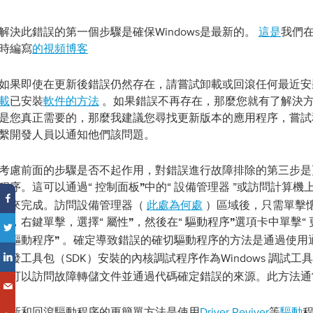
解決此錯誤的第一個步驟是確保Windows是最新的。
這是
我們在運
時編寫
的視頻博客
如果即使在更新後錯誤仍然存在，請嘗試卸載或回滾任何最近安
載
已安裝
軟件的方法
。如果錯誤不再存在，那麼您就有了解決
是您真正需要的，那麼我建議您尋找更新版本的應用程序，嘗試
繫開發人員以通知他們該問題。
考慮前面的步驟是否不起作用，對錯誤進行故障排除的第三步是
程序。這可以通過“
中的“
”或訪問計算機
控制面板”
設備管理器
站來完成。訪問設備管理器（
此處為何處
）區域後，只需單擊
件，右鍵單擊，選擇“
然後在“
選項卡中單擊“
屬性”，
驅動程序”
。確定導致錯誤的確切驅動程序的方法是通過使用通常
滾驅動程序”
開發工具包（SDK）安裝的內核調試程序作為Windows
調試工具
器可以訪問故障轉儲文件並通過代碼確定錯誤的來源。此方法通
更新和回滾驅動程序的更簡單方法是使用
Driver Reviver
等
驅動