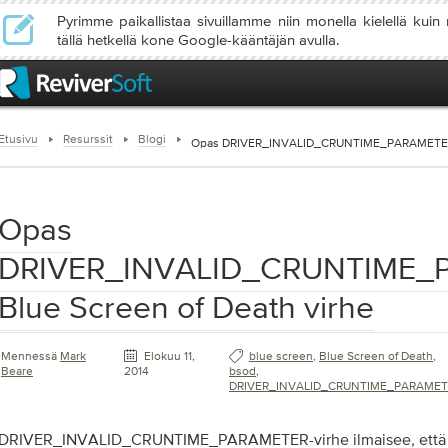
Pyrimme paikallistaa sivuillamme niin monella kielellä kuin
tällä hetkellä kone Google-kääntäjän avulla.
Etusivu
Resurssit
Blogi
Opas DRIVER_INVALID_CRUNTIME_PARAMETER B
Opas
DRIVER_INVALID_CRUNTIME_
Blue Screen of Death virhe
Mennessä
Mark
Elokuu 11,
blue screen
,
Blue Screen of Death
,
Beare
2014
bsod
,
DRIVER_INVALID_CRUNTIME_PARAMET
DRIVER_INVALID_CRUNTIME_PARAMETER-virhe ilmaisee, että oh