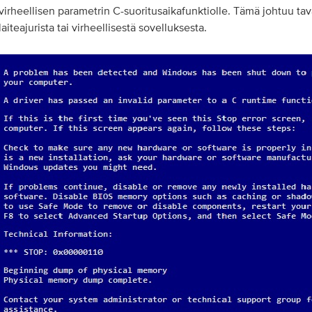
virheellisen parametrin C-suoritusaikafunktiolle. Tämä johtuu tava
laiteajurista tai virheellisestä sovelluksesta.