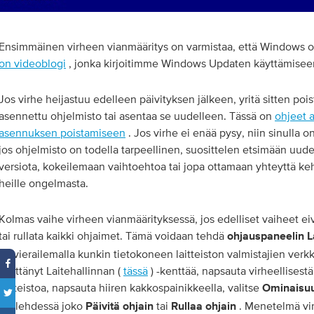
Ensimmäinen virheen vianmääritys on varmistaa, että Windows on
on videoblogi
, jonka kirjoitimme Windows Updaten käyttämisee
Jos virhe heijastuu edelleen päivityksen jälkeen, yritä sitten pois
asennettu ohjelmisto tai asentaa se uudelleen. Tässä on
ohjeet 
asennuksen poistamiseen
. Jos virhe ei enää pysy, niin sinulla o
jos ohjelmisto on todella tarpeellinen, suosittelen etsimään uu
versiota, kokeilemaan vaihtoehtoa tai jopa ottamaan yhteyttä ke
heille ongelmasta.
Kolmas vaihe virheen vianmäärityksessä, jos edelliset vaiheet eiv
tai rullata kaikki ohjaimet. Tämä voidaan tehdä
ohjauspaneelin
L
tai vierailemalla kunkin tietokoneen laitteiston valmistajien verk
käyttänyt Laitehallinnan (
tässä
) -kenttää, napsauta virheellisestä
laitteistoa, napsauta hiiren kakkospainikkeella, valitse
Ominaisu
välilehdessä joko
tai
. Menetelmä vi
Päivitä ohjain
Rullaa ohjain