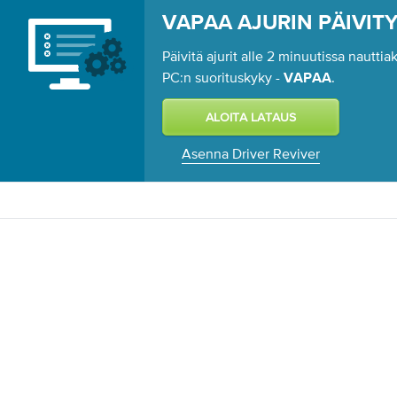
VAPAA AJURIN PÄIVIT
Päivitä ajurit alle 2 minuutissa nautt
PC:n suorituskyky -
.
VAPAA
Asenna Driver Reviver