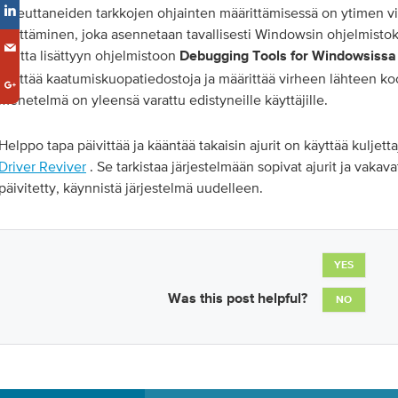
aiheuttaneiden tarkkojen ohjainten määrittämisessä on ytimen v
käyttäminen, joka asennetaan tavallisesti Windowsin ohjelmisto
kautta lisättyyn ohjelmistoon
Debugging Tools for Windowsissa
käyttää kaatumiskuopatiedostoja ja määrittää virheen lähteen ko
menetelmä on yleensä varattu edistyneille käyttäjille.
Helppo tapa päivittää ja kääntää takaisin ajurit on käyttää kuljet
Driver Reviver
. Se tarkistaa järjestelmään sopivat ajurit ja vakava
päivitetty, käynnistä järjestelmä uudelleen.
YES
Was this post helpful?
NO