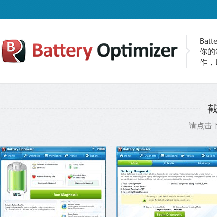
Ba
你的笔
作，
请点击