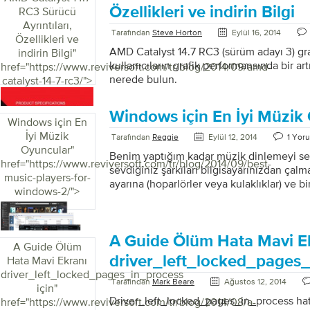
yoluyla başlamış olması sağlar. Kayıt Revi
Özellikleri ve indirin Bilgi
RC3 Sürücü
bu başvuruları kaldırın yetim referanslar b
Ayrıntıları,
etkisi nedir? Uygulama Yolu onarım kayıt b
Tarafından
Steve Horton
Eylül 16, 2014
Özellikleri ve
tür […]
AMD Catalyst 14.7 RC3 (sürüm adayı 3) gr
indirin Bilgi
"
kullanıcıların grafik performansında bir ar
href="https://www.reviversoft.com/tr/blog/2014/09/amd-
nerede bulun.
catalyst-14-7-rc3/">
Windows için En İyi Müzik
Windows için En
İyi Müzik
Tarafından
Reggie
Eylül 12, 2014
1 Yor
Oyuncular
"
Benim yaptığım kadar müzik dinlemeyi se
href="https://www.reviversoft.com/tr/blog/2014/09/best-
sevdiğiniz şarkıları bilgisayarınızdan çalma
music-players-for-
ayarına (hoparlörler veya kulaklıklar) ve b
windows-2/">
(uygulama) sahip olduğunuzdan emin olmak
Windows’da bulunan Windows Media Play
ancak neden daha yeni, daha güçlü ve daha 
şey denemiyorsunuz? Bir görevde, bugün 
A Guide Ölüm Hata Mavi E
A Guide Ölüm
müzik çalarları için internette arama yaptı
driver_left_locked_pages_
Hata Mavi Ekranı
Windows bilgisayarınızda denemenizi şidde
driver_left_locked_pages_in_process
liste oluşturdum. Windows için En İyi Mü
Tarafından
Mark Beare
Ağustos 12, 2014
için
"
Bu konuda harika: Bu muhtemelen bugün 
Driver_left_locked_pages_in_process hata
href="https://www.reviversoft.com/tr/blog/2014/08/a-