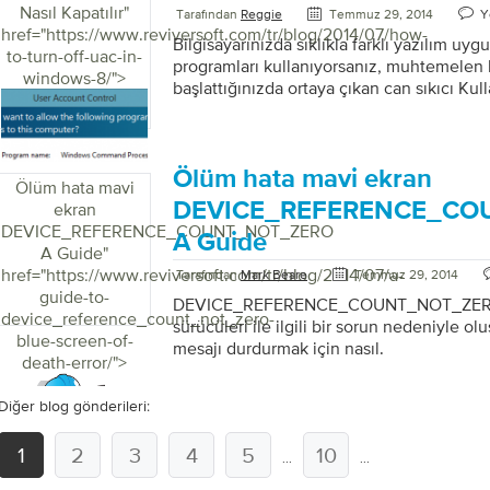
Nasıl Kapatılır
"
Tarafından
Reggie
Temmuz 29, 2014
Y
href="https://www.reviversoft.com/tr/blog/2014/07/how-
Bilgisayarınızda sıklıkla farklı yazılım uyg
to-turn-off-uac-in-
programları kullanıyorsanız, muhtemelen 
windows-8/">
başlattığınızda ortaya çıkan can sıkıcı Ku
(UAC) istemcisinin hayranı değilsinizdir. 
(UAC) istemi ne yapar? Windows, bir uyg
değişiklik yapmadan önce sizi bilgilendir
Denetimi (UAC) istemini görüntüler. Bu değ
Ölüm hata mavi ekran
Ölüm hata mavi
yönetici düzeyinde izin gerektirir. Uygul
DEVICE_REFERENCE_CO
ekran
PC’nizde değişiklik yapmaya çalıştığında 
DEVICE_REFERENCE_COUNT_NOT_ZERO
A Guide
bilgilendirmesini sağlamak iyi bir fikir olsa
A Guide
"
bildireceğini veya tamamen kapattığını değ
href="https://www.reviversoft.com/tr/blog/2014/07/a-
Tarafından
Mark Beare
Temmuz 29, 2014
ayarlarını nasıl değiştirebilirim veya Win
guide-to-
DEVICE_REFERENCE_COUNT_NOT_ZERO ha
nasıl kapatabilirim? UAC’nin […]
device_reference_count_not_zero-
sürücüleri ile ilgili bir sorun nedeniyle o
blue-screen-of-
mesajı durdurmak için nasıl.
death-error/">
Diğer blog gönderileri:
1
2
3
4
5
10
...
...