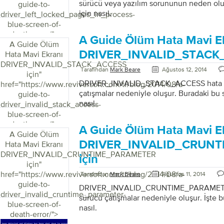
sürücü veya yazılım sorununun neden olu
guide-to-
için nasıl.
driver_left_locked_pages_in_process-
blue-screen-of-
death-error/">
A Guide Ölüm Hata Mavi E
A Guide Ölüm
DRIVER_INVALID_STACK_
Hata Mavi Ekranı
DRIVER_INVALID_STACK_ACCESS
Tarafından
Mark Beare
Ağustos 12, 2014
için
"
DRIVER_INVALID_STACK_ACCESS hata bir
href="https://www.reviversoft.com/tr/blog/2014/08/a-
çatışmalar nedeniyle oluşur. Buradaki bu
guide-to-
nasıl.
driver_invalid_stack_access-
blue-screen-of-
death-error/">
A Guide Ölüm Hata Mavi E
A Guide Ölüm
DRIVER_INVALID_CRUN
Hata Mavi Ekranı
DRIVER_INVALID_CRUNTIME_PARAMETER
için
için
"
href="https://www.reviversoft.com/tr/blog/2014/08/a-
Tarafından
Mark Beare
Ağustos 11, 2014
guide-to-
DRIVER_INVALID_CRUNTIME_PARAMETER 
driver_invalid_cruntime_parameter-
sürücü çatışmalar nedeniyle oluşur. İşte 
blue-screen-of-
nasıl.
death-error/">