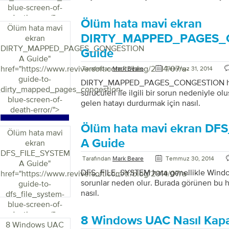
hasarlı bir Uzaktan Erişim Hizmeti (RAS) 
blue-screen-of-
olabilir. Aslında, DLL uygulaması kullanımı
death-error/">
Ölüm hata mavi ekran
Uygulama, yazılım arızaları hakkında veri 
Ölüm hata mavi
Microsoft’a gönderir. Hata, başlatma işle
DIRTY_MAPPED_PAGES_
ekran
belirten bir ileti kutusu görüntüleyerek ke
DIRTY_MAPPED_PAGES_CONGESTION
Guide
kullanıcı Denetim Masası’na erişmeye çalı
A Guide
"
olarak sonlandırır. Bu hata mevcut olduğ
href="https://www.reviversoft.com/tr/blog/2014/07/a-
Tarafından
Mark Beare
Temmuz 31, 2014
Kontrol Panelinden de kaybolacaktır.
guide-to-
DIRTY_MAPPED_PAGES_CONGESTION hata 
DLL_INITIALIZATION_FAILED hatasını dü
dirty_mapped_pages_congestion-
sürücüleri ile ilgili bir sorun nedeniyle 
hatasından daha uzun bir süre […]
blue-screen-of-
gelen hatayı durdurmak için nasıl.
death-error/">
Ölüm hata mavi ekran D
Ölüm hata mavi
A Guide
ekran
DFS_FILE_SYSTEM
Tarafından
Mark Beare
Temmuz 30, 2014
A Guide
"
DFS_FILE_SYSTEM hata genellikle Windows k
href="https://www.reviversoft.com/tr/blog/2014/07/a-
sorunlar neden olur. Burada görünen bu h
guide-to-
nasıl.
dfs_file_system-
blue-screen-of-
death-error/">
8 Windows UAC Nasıl Kapat
8 Windows UAC