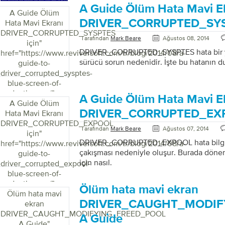
A Guide Ölüm Hata Mavi E
A Guide Ölüm
DRIVER_CORRUPTED_SYSP
Hata Mavi Ekranı
DRIVER_CORRUPTED_SYSPTES
Tarafından
Mark Beare
Ağustos 08, 2014
için
"
DRIVER_CORRUPTED_SYSPTES hata bir ya
href="https://www.reviversoft.com/tr/blog/2014/08/a-
sürücü sorun nedenidir. İşte bu hatanın du
guide-to-
driver_corrupted_sysptes-
blue-screen-of-
death-error/">
A Guide Ölüm Hata Mavi E
A Guide Ölüm
DRIVER_CORRUPTED_EXP
Hata Mavi Ekranı
DRIVER_CORRUPTED_EXPOOL
Tarafından
Mark Beare
Ağustos 07, 2014
için
"
DRIVER_CORRUPTED_EXPOOL hata bilgisay
href="https://www.reviversoft.com/tr/blog/2014/08/a-
çakışması nedeniyle oluşur. Burada döne
guide-to-
için nasıl.
driver_corrupted_expool-
blue-screen-of-
death-error/">
Ölüm hata mavi ekran
Ölüm hata mavi
DRIVER_CAUGHT_MODIF
ekran
DRIVER_CAUGHT_MODIFYING_FREED_POOL
A Guide
A Guide
"