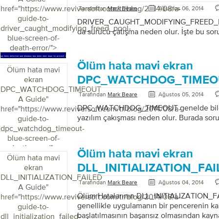
href="https://www.reviversoft.com/tr/blog/2014/08/a-
Tarafından
Mark Beare
Ağustos 06, 2014
guide-to-
DRIVER_CAUGHT_MODIFYING_FREED_POO
driver_caught_modifying_freed_pool-
da sürücü çatışma neden olur. İşte bu sor
blue-screen-of-
death-error/">
Ölüm hata mavi ekran
Ölüm hata mavi
DPC_WATCHDOG_TIMEOU
ekran
DPC_WATCHDOG_TIMEOUT
Tarafından
Mark Beare
Ağustos 05, 2014
A Guide
"
DPC_WATCHDOG_TIMEOUT genelde bilgis
href="https://www.reviversoft.com/tr/blog/2014/08/a-
yazılım çakışması neden olur. Burada soru
guide-to-
dpc_watchdog_timeout-
blue-screen-of-
death-error/">
Ölüm hata mavi ekran
Ölüm hata mavi
DLL_INITIALIZATION_FAI
ekran
DLL_INITIALIZATION_FAILED
Tarafından
Mark Beare
Ağustos 04, 2014
A Guide
"
Ölüm Hatalarının DLL_INITIALIZATION_FA
href="https://www.reviversoft.com/tr/blog/2014/08/a-
genellikle uygulamanın bir pencerenin ka
guide-to-
başlatılmasının başarısız olmasından kayn
dll_initialization_failed-