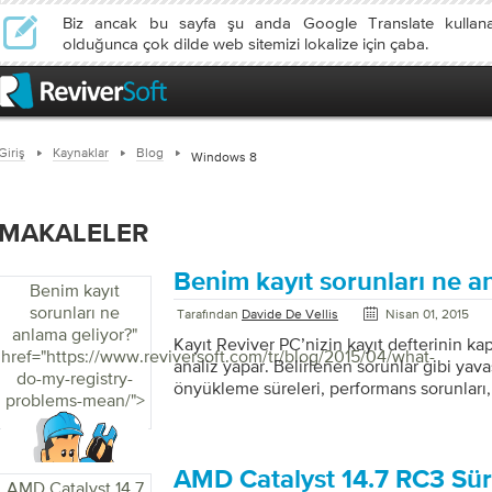
Biz ancak bu sayfa şu anda Google Translate kullan
olduğunca çok dilde web sitemizi lokalize için çaba.
Giriş
Kaynaklar
Blog
Windows 8
MAKALELER
Benim kayıt sorunları ne a
Benim kayıt
sorunları ne
Tarafından
Davide De Vellis
Nisan 01, 2015
anlama geliyor?
"
Kayıt Reviver PC’nizin kayıt defterinin kaps
href="https://www.reviversoft.com/tr/blog/2015/04/what-
analiz yapar. Belirlenen sorunlar gibi yava
do-my-registry-
önyükleme süreleri, performans sorunları,
problems-mean/">
sistem kararsızlığı gibi konularda yol açabi
Reviver için tarama yok ve ne anlama ge
Bazı programlar için yükleme klasörleri kay
Bu bu programlar tam uygulama yolunu gir
AMD Catalyst 14.7 RC3 Sürü
AMD Catalyst 14.7