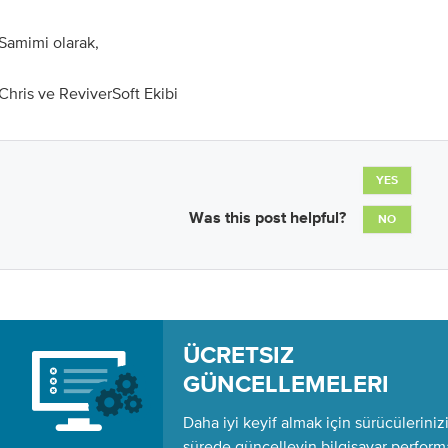
Samimi olarak,
Chris ve ReviverSoft Ekibi
YES
Was this post helpful?
NO
ÜCRETSIZ 
GÜNCELLEMELERI
Daha iyi keyif almak için sürücüleriniz
sürede güncelleyin bilgisayar perform