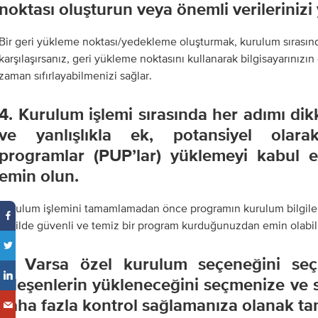
noktası oluşturun veya önemli verilerinizi
Bir geri yükleme noktası/yedekleme oluşturmak, kurulum sırasınd
karşılaşırsanız, geri yükleme noktasını kullanarak bilgisayarınızın
zaman sıfırlayabilmenizi sağlar.
4. Kurulum işlemi sırasında her adımı di
ve yanlışlıkla ek, potansiyel olara
programlar (PUP’lar) yüklemeyi kabul 
emin olun.
Kurulum işlemini tamamlamadan önce programın kurulum bilgileri
şekilde güvenli ve temiz bir program kurduğunuzdan emin olabili
5. Varsa özel kurulum seçeneğini seç
bileşenlerin yükleneceğini seçmenize ve 
daha fazla kontrol sağlamanıza olanak tan