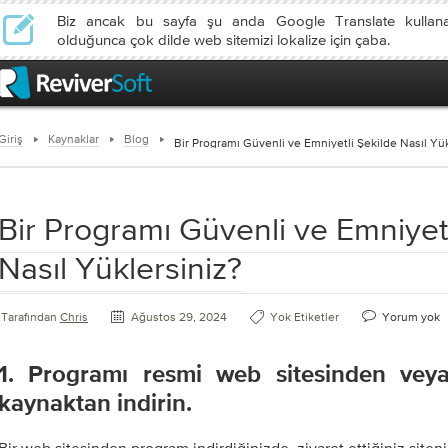
Biz ancak bu sayfa şu anda Google Translate kullan
olduğunca çok dilde web sitemizi lokalize için çaba.
Giriş
Kaynaklar
Blog
Bir Programı Güvenli ve Emniyetli Şekilde Nasıl Yük
Bir Programı Güvenli ve Emniyetl
Nasıl Yüklersiniz?
Tarafından
Chris
Ağustos 29, 2024
Yok Etiketler
Yorum yok
1. Programı resmi web sitesinden veya
kaynaktan indirin.