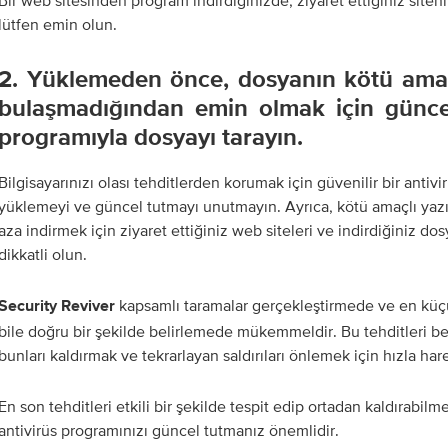
Bir web sitesinden program indirdiğinizde, ziyaret ettiğiniz site
lütfen emin olun.
2. Yüklemeden önce, dosyanın kötü amaçl
bulaşmadığından emin olmak için güncel
programıyla dosyayı tarayın.
Bilgisayarınızı olası tehditlerden korumak için güvenilir bir antiv
yüklemeyi ve güncel tutmayı unutmayın. Ayrıca, kötü amaçlı yazı
aza indirmek için ziyaret ettiğiniz web siteleri ve indirdiğiniz d
dikkatli olun.
kapsamlı taramalar gerçekleştirmede ve en küçü
Security Reviver
bile doğru bir şekilde belirlemede mükemmeldir. Bu tehditleri bel
bunları kaldırmak ve tekrarlayan saldırıları önlemek için hızla ha
En son tehditleri etkili bir şekilde tespit edip ortadan kaldırabilm
antivirüs programınızı güncel tutmanız önemlidir.