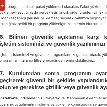
Bazı programlarda bir paket yüklemesi olacaktır. Paket yüklemesi
yüklemeyi seçtiğinizde gerçekleşir, ancak diğer ürünler için ek y
Doğru seçeneği (müşteri yüklemesi) seçerek, yalnızca bilgisayarı
istediğiniz belirli bir programı yüklediğinizden emin olursunuz.
6. Bilinen güvenlik açıklarına karşı 
işletim sisteminizi ve güvenlik yazılımınızı
İşletim sisteminizi ve güvenlik programlarınızı güncel tutarak, yü
programların taranıp filtreleneceğinden emin olabilirsiniz.
7. Kurulumdan sonra programın ayarl
geçirerek güvenli bir şekilde yapılandır
olun ve gerekirse gizlilik veya güvenlik aya
indirmelerinizi izleyerek ve istenmeyen eklentiler alg
InstallSafe,
uyararak uygulamaları indirme ve yükleme konusunda size güve